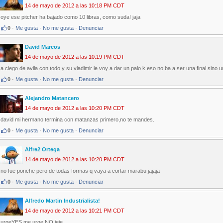
14 de mayo de 2012 a las 10:18 PM CDT
oye ese pitcher ha bajado como 10 libras, como suda! jaja
0
·
Me gusta
·
No me gusta
·
Denunciar
David Marcos
14 de mayo de 2012 a las 10:19 PM CDT
a ciego de avila con todo y su vladimir le voy a dar un palo k eso no ba a ser una final sino 
0
·
Me gusta
·
No me gusta
·
Denunciar
Alejandro Matancero
14 de mayo de 2012 a las 10:20 PM CDT
david mi hermano termina con matanzas primero,no te mandes.
0
·
Me gusta
·
No me gusta
·
Denunciar
Alfre2 Ortega
14 de mayo de 2012 a las 10:20 PM CDT
no fue ponche pero de todas formas q vaya a cortar marabu jajaja
0
·
Me gusta
·
No me gusta
·
Denunciar
Alfredo Martin Industrialista!
14 de mayo de 2012 a las 10:21 PM CDT
urgeYES me urge NO jeje