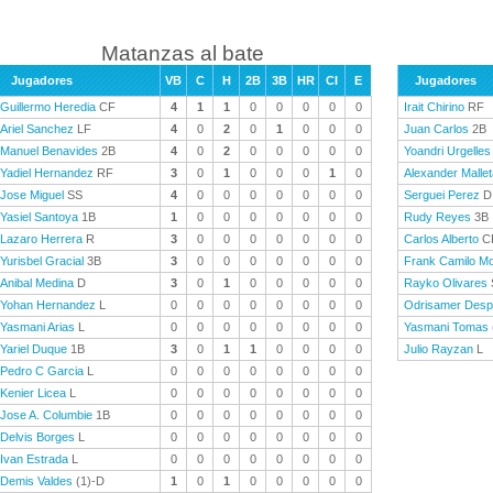
Matanzas al bate
Jugadores
VB
C
H
2B
3B
HR
CI
E
Jugadores
Guillermo Heredia
CF
4
1
1
0
0
0
0
0
Irait Chirino
RF
Ariel Sanchez
LF
4
0
2
0
1
0
0
0
Juan Carlos
2B
Manuel Benavides
2B
4
0
2
0
0
0
0
0
Yoandri Urgelles
Yadiel Hernandez
RF
3
0
1
0
0
0
1
0
Alexander Mallet
Jose Miguel
SS
4
0
0
0
0
0
0
0
Serguei Perez
D
Yasiel Santoya
1B
1
0
0
0
0
0
0
0
Rudy Reyes
3B
Lazaro Herrera
R
3
0
0
0
0
0
0
0
Carlos Alberto
C
Yurisbel Gracial
3B
3
0
0
0
0
0
0
0
Frank Camilo Mo
Anibal Medina
D
3
0
1
0
0
0
0
0
Rayko Olivares
Yohan Hernandez
L
0
0
0
0
0
0
0
0
Odrisamer Desp
Yasmani Arias
L
0
0
0
0
0
0
0
0
Yasmani Tomas
Yariel Duque
1B
3
0
1
1
0
0
0
0
Julio Rayzan
L
Pedro C Garcia
L
0
0
0
0
0
0
0
0
Kenier Licea
L
0
0
0
0
0
0
0
0
Jose A. Columbie
1B
0
0
0
0
0
0
0
0
Delvis Borges
L
0
0
0
0
0
0
0
0
Ivan Estrada
L
0
0
0
0
0
0
0
0
Demis Valdes
(1)-D
1
0
1
0
0
0
0
0