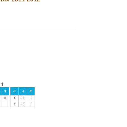
 1
9
C
H
E
0
1
9
0
6
10
2