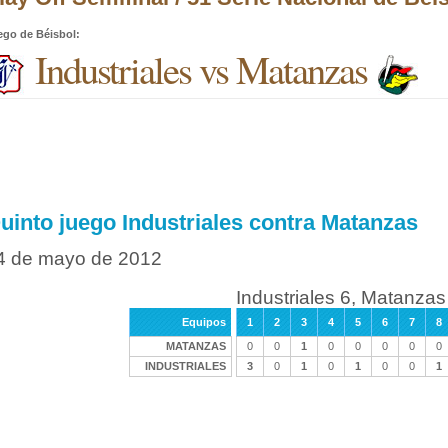
ego de Béisbol
:
Industriales vs Matanzas
uinto juego Industriales contra Matanzas
4 de mayo de 2012
Industriales 6, Matanzas
Equipos
1
2
3
4
5
6
7
8
MATANZAS
0
0
1
0
0
0
0
0
INDUSTRIALES
3
0
1
0
1
0
0
1