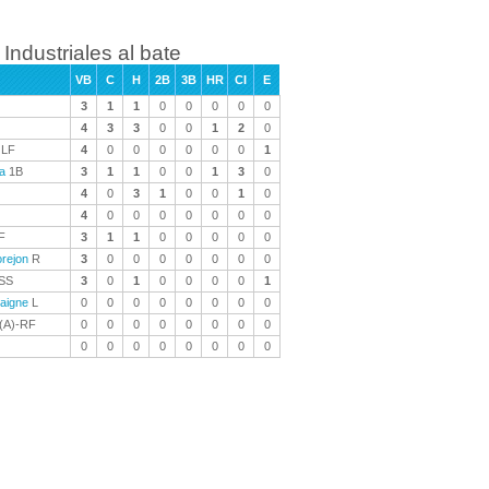
Industriales al bate
VB
C
H
2B
3B
HR
CI
E
3
1
1
0
0
0
0
0
4
3
3
0
0
1
2
0
LF
4
0
0
0
0
0
0
1
a
1B
3
1
1
0
0
1
3
0
4
0
3
1
0
0
1
0
4
0
0
0
0
0
0
0
F
3
1
1
0
0
0
0
0
rejon
R
3
0
0
0
0
0
0
0
SS
3
0
1
0
0
0
0
1
aigne
L
0
0
0
0
0
0
0
0
(A)-RF
0
0
0
0
0
0
0
0
0
0
0
0
0
0
0
0