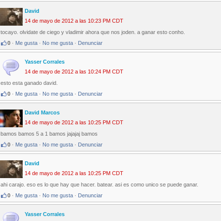
David
14 de mayo de 2012 a las 10:23 PM CDT
tocayo. olvidate de ciego y vladimir ahora que nos joden. a ganar esto conho.
0
·
Me gusta
·
No me gusta
·
Denunciar
Yasser Corrales
14 de mayo de 2012 a las 10:24 PM CDT
esto esta ganado david.
0
·
Me gusta
·
No me gusta
·
Denunciar
David Marcos
14 de mayo de 2012 a las 10:25 PM CDT
bamos bamos 5 a 1 bamos jajajaj bamos
0
·
Me gusta
·
No me gusta
·
Denunciar
David
14 de mayo de 2012 a las 10:25 PM CDT
ahi carajo. eso es lo que hay que hacer. batear. asi es como unico se puede ganar.
0
·
Me gusta
·
No me gusta
·
Denunciar
Yasser Corrales