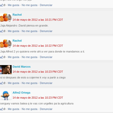
0
·
Me gusta
·
No me gusta
·
Denunciar
Rachel
14 de mayo de 2012 a las 10:21 PM CDT
Jaja Alejandro .David piensa en grande.
0
·
Me gusta
·
No me gusta
·
Denunciar
Rachel
14 de mayo de 2012 a las 10:22 PM CDT
Jaja Alfred 2 yo quisiera verte ahi a ver para donde te mandamos a ti.
0
·
Me gusta
·
No me gusta
·
Denunciar
David Marcos
14 de mayo de 2012 a las 10:23 PM CDT
si si despues de esto a cojerme k voy a partir a ciego
0
·
Me gusta
·
No me gusta
·
Denunciar
Alfre2 Ortega
14 de mayo de 2012 a las 10:23 PM CDT
serguey vamos batea q te vas con urgelles pa la agricultura
0
·
Me gusta
·
No me gusta
·
Denunciar