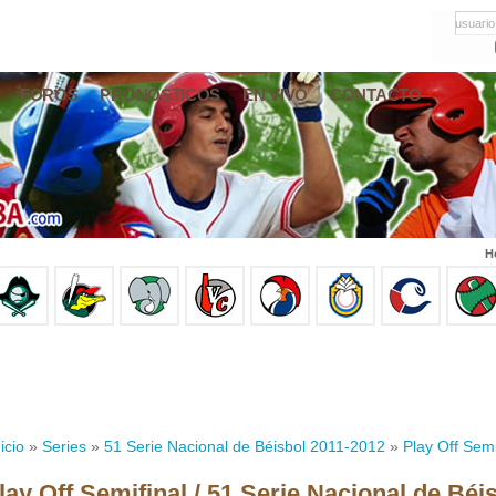
usuario
FOROS
PRONÓSTICOS
EN VIVO
CONTACTO
H
icio
»
Series
»
51 Serie Nacional de Béisbol 2011-2012
»
Play Off Semi
lay Off Semifinal / 51 Serie Nacional de Béi