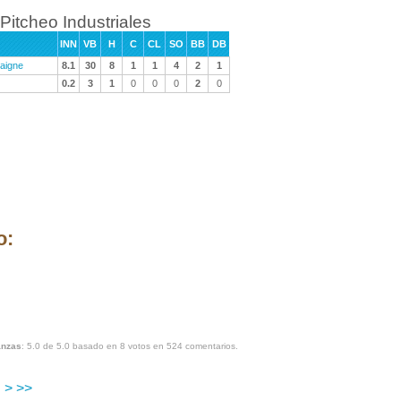
Pitcheo Industriales
INN
VB
H
C
CL
SO
BB
DB
aigne
8.1
30
8
1
1
4
2
1
0.2
3
1
0
0
0
2
0
o:
anzas
:
5.0
de
5.0
basado en
8
votos en
524
comentarios.
>
>>