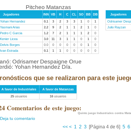
Pitcheo Matanzas
Jugadores
INN
VB
H
C
CL
SO
BB
DB
Jugadores
Yohan Hernandez
0.1
3
2
3
3
1
0
1
Odrisamer Desp
Yasmani Arias
2.2
9
2
1
1
2
1
0
Julio Rayzan
Pedro C Garcia
1.2
7
2
1
1
1
2
0
Kenier Licea
3.0
11
3
1
1
0
1
0
Delvis Borges
0.0
0
0
0
0
0
1
0
Ivan Estrada
0.1
1
1
0
0
0
0
0
anó: Odrisamer Despaigne Orue
erdió: Yohan Hernandez D/a.
ronósticos que se realizaron para este jueg
A favor de Industriales
A favor de Matanzas
25
usuarios
16
usuarios
24 Comentarios de este juego:
Quinto juego Industriales contra Mat
Deja tu comentario
<<
<
1
2
3
[Página 4 de 6]
5
6