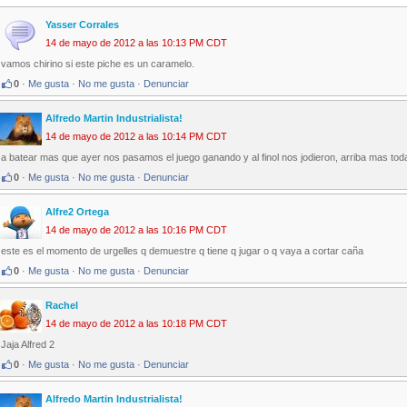
Yasser Corrales
14 de mayo de 2012 a las 10:13 PM CDT
vamos chirino si este piche es un caramelo.
0
·
Me gusta
·
No me gusta
·
Denunciar
Alfredo Martin Industrialista!
14 de mayo de 2012 a las 10:14 PM CDT
a batear mas que ayer nos pasamos el juego ganando y al finol nos jodieron, arriba mas tod
0
·
Me gusta
·
No me gusta
·
Denunciar
Alfre2 Ortega
14 de mayo de 2012 a las 10:16 PM CDT
este es el momento de urgelles q demuestre q tiene q jugar o q vaya a cortar caña
0
·
Me gusta
·
No me gusta
·
Denunciar
Rachel
14 de mayo de 2012 a las 10:18 PM CDT
Jaja Alfred 2
0
·
Me gusta
·
No me gusta
·
Denunciar
Alfredo Martin Industrialista!