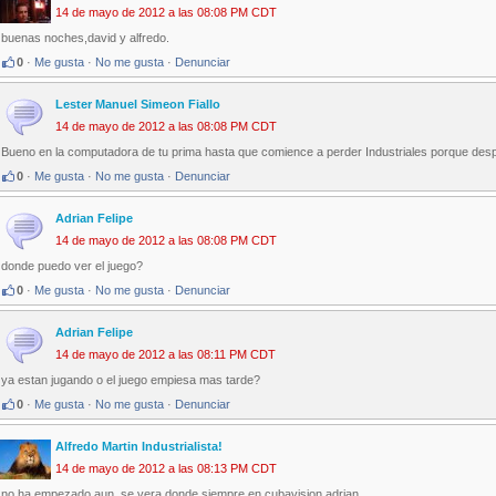
14 de mayo de 2012 a las 08:08 PM CDT
buenas noches,david y alfredo.
0
·
Me gusta
·
No me gusta
·
Denunciar
Lester Manuel Simeon Fiallo
14 de mayo de 2012 a las 08:08 PM CDT
Bueno en la computadora de tu prima hasta que comience a perder Industriales porque des
0
·
Me gusta
·
No me gusta
·
Denunciar
Adrian Felipe
14 de mayo de 2012 a las 08:08 PM CDT
donde puedo ver el juego?
0
·
Me gusta
·
No me gusta
·
Denunciar
Adrian Felipe
14 de mayo de 2012 a las 08:11 PM CDT
ya estan jugando o el juego empiesa mas tarde?
0
·
Me gusta
·
No me gusta
·
Denunciar
Alfredo Martin Industrialista!
14 de mayo de 2012 a las 08:13 PM CDT
no ha empezado aun, se vera donde siempre en cubavision adrian