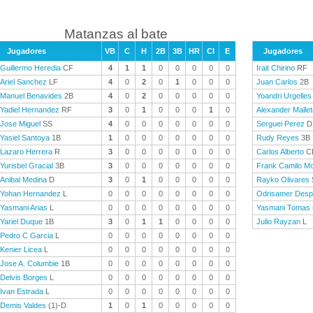
Matanzas al bate
Jugadores
VB
C
H
2B
3B
HR
CI
E
Jugadores
Guillermo Heredia
CF
4
1
1
0
0
0
0
0
Irait Chirino
RF
Ariel Sanchez
LF
4
0
2
0
1
0
0
0
Juan Carlos
2B
Manuel Benavides
2B
4
0
2
0
0
0
0
0
Yoandri Urgelles
Yadiel Hernandez
RF
3
0
1
0
0
0
1
0
Alexander Mallet
Jose Miguel
SS
4
0
0
0
0
0
0
0
Serguei Perez
D
Yasiel Santoya
1B
1
0
0
0
0
0
0
0
Rudy Reyes
3B
Lazaro Herrera
R
3
0
0
0
0
0
0
0
Carlos Alberto
C
Yurisbel Gracial
3B
3
0
0
0
0
0
0
0
Frank Camilo Mo
Anibal Medina
D
3
0
1
0
0
0
0
0
Rayko Olivares
Yohan Hernandez
L
0
0
0
0
0
0
0
0
Odrisamer Desp
Yasmani Arias
L
0
0
0
0
0
0
0
0
Yasmani Tomas
Yariel Duque
1B
3
0
1
1
0
0
0
0
Julio Rayzan
L
Pedro C Garcia
L
0
0
0
0
0
0
0
0
Kenier Licea
L
0
0
0
0
0
0
0
0
Jose A. Columbie
1B
0
0
0
0
0
0
0
0
Delvis Borges
L
0
0
0
0
0
0
0
0
Ivan Estrada
L
0
0
0
0
0
0
0
0
Demis Valdes
(1)-D
1
0
1
0
0
0
0
0