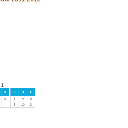
 1
9
C
H
E
0
1
9
0
6
10
2