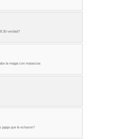
a 8:30 verdad?
cabo la magia con matanzas
s jajaja que le echaron?