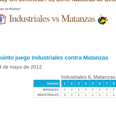
ego de Béisbol
:
Industriales vs Matanzas
uinto juego Industriales contra Matanzas
4 de mayo de 2012
Industriales 6, Matanzas
Equipos
1
2
3
4
5
6
7
8
MATANZAS
0
0
1
0
0
0
0
0
INDUSTRIALES
3
0
1
0
1
0
0
1