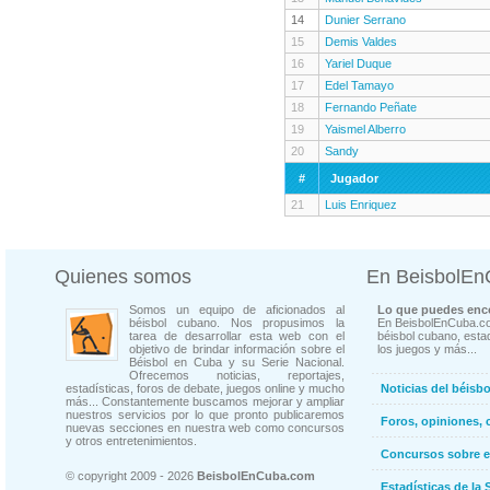
14
Dunier Serrano
15
Demis Valdes
16
Yariel Duque
17
Edel Tamayo
18
Fernando Peñate
19
Yaismel Alberro
20
Sandy
#
Jugador
21
Luis Enriquez
Quienes somos
En BeisbolE
Somos un equipo de aficionados al
Lo que puedes enco
béisbol cubano. Nos propusimos la
En BeisbolEnCuba.co
tarea de desarrollar esta web con el
béisbol cubano, estad
objetivo de brindar información sobre el
los juegos y más...
Béisbol en Cuba y su Serie Nacional.
Ofrecemos noticias, reportajes,
estadísticas, foros de debate, juegos online y mucho
Noticias del béisb
más... Constantemente buscamos mejorar y ampliar
nuestros servicios por lo que pronto publicaremos
Foros, opiniones, 
nuevas secciones en nuestra web como concursos
y otros entretenimientos.
Concursos sobre e
© copyright 2009 - 2026
BeisbolEnCuba.com
Estadísticas de la 