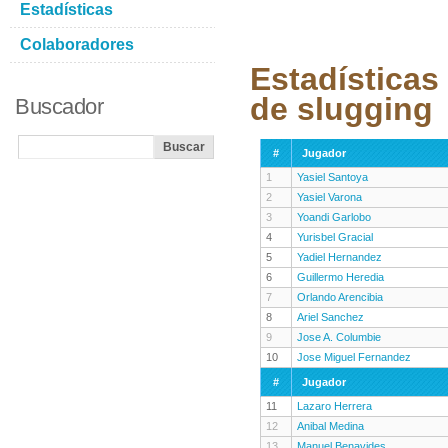
Estadísticas
Colaboradores
Estadísticas
de slugging
Buscador
#
Jugador
1
Yasiel Santoya
2
Yasiel Varona
3
Yoandi Garlobo
4
Yurisbel Gracial
5
Yadiel Hernandez
6
Guillermo Heredia
7
Orlando Arencibia
8
Ariel Sanchez
9
Jose A. Columbie
10
Jose Miguel Fernandez
#
Jugador
11
Lazaro Herrera
12
Anibal Medina
13
Manuel Benavides