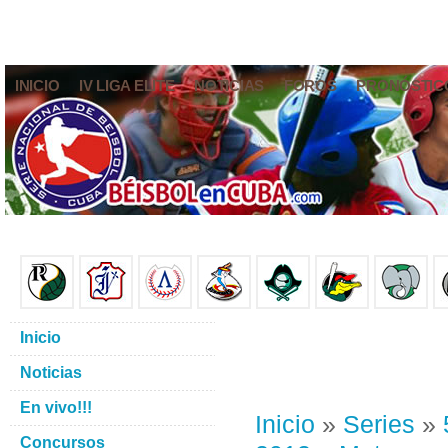
INICIO
IV LIGA ELITE
NOTICIAS
FOROS
PRONÓSTIC
Inicio
Noticias
En vivo!!!
Inicio
»
Series
»
Concursos