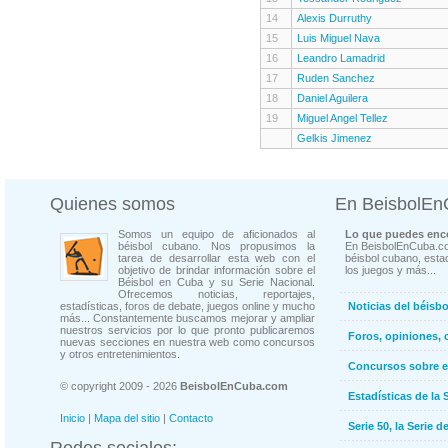
14
Alexis Durruthy
15
Luis Miguel Nava
16
Leandro Lamadrid
17
Ruden Sanchez
18
Daniel Aguilera
19
Miguel Angel Tellez
Gelkis Jimenez
Quienes somos
En BeisbolE
Somos un equipo de aficionados al
Lo que puedes enco
béisbol cubano. Nos propusimos la
En BeisbolEnCuba.co
tarea de desarrollar esta web con el
béisbol cubano, estad
objetivo de brindar información sobre el
los juegos y más...
Béisbol en Cuba y su Serie Nacional.
Ofrecemos noticias, reportajes,
estadísticas, foros de debate, juegos online y mucho
Noticias del béisb
más... Constantemente buscamos mejorar y ampliar
nuestros servicios por lo que pronto publicaremos
Foros, opiniones, 
nuevas secciones en nuestra web como concursos
y otros entretenimientos.
Concursos sobre e
© copyright 2009 - 2026
BeisbolEnCuba.com
Estadísticas de la 
Inicio
|
Mapa del sitio
|
Contacto
Serie 50, la Serie d