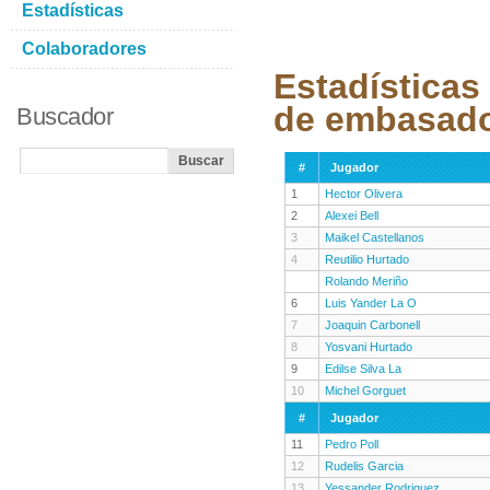
Estadísticas
Colaboradores
Estadísticas
de embasad
Buscador
#
Jugador
1
Hector Olivera
2
Alexei Bell
3
Maikel Castellanos
4
Reutilio Hurtado
Rolando Meriño
6
Luis Yander La O
7
Joaquin Carbonell
8
Yosvani Hurtado
9
Edilse Silva La
10
Michel Gorguet
#
Jugador
11
Pedro Poll
12
Rudelis Garcia
13
Yessander Rodriguez