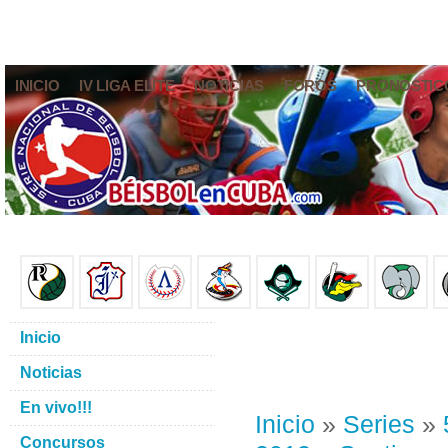
INICIO
IV LIGA ELITE
NOTICIAS
FOROS
PRONÓSTIC
Inicio
Noticias
En vivo!!!
Inicio
»
Series
»
Concursos