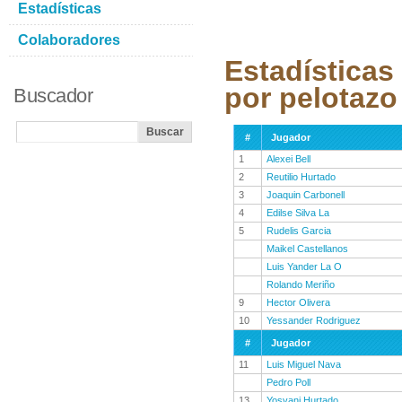
Estadísticas
Colaboradores
Estadísticas
por pelotazo
Buscador
#
Jugador
1
Alexei Bell
2
Reutilio Hurtado
3
Joaquin Carbonell
4
Edilse Silva La
5
Rudelis Garcia
Maikel Castellanos
Luis Yander La O
Rolando Meriño
9
Hector Olivera
10
Yessander Rodriguez
#
Jugador
11
Luis Miguel Nava
Pedro Poll
13
Yosvani Hurtado