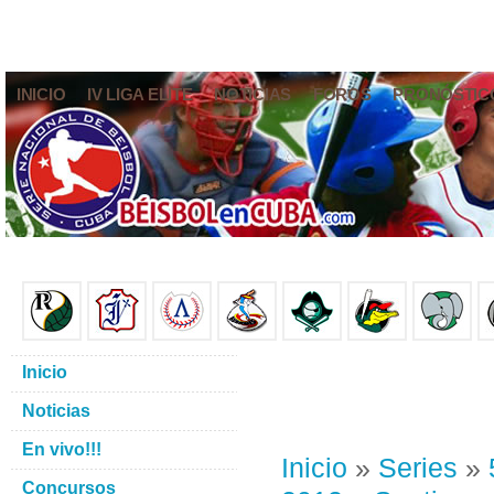
INICIO
IV LIGA ELITE
NOTICIAS
FOROS
PRONÓSTIC
Inicio
Noticias
En vivo!!!
Inicio
»
Series
»
Concursos