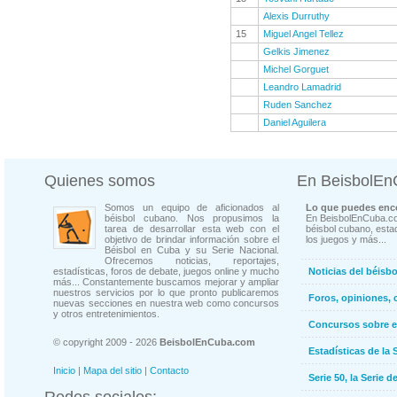
Alexis Durruthy
15
Miguel Angel Tellez
Gelkis Jimenez
Michel Gorguet
Leandro Lamadrid
Ruden Sanchez
Daniel Aguilera
Quienes somos
En BeisbolE
Somos un equipo de aficionados al
Lo que puedes enco
béisbol cubano. Nos propusimos la
En BeisbolEnCuba.co
tarea de desarrollar esta web con el
béisbol cubano, estad
objetivo de brindar información sobre el
los juegos y más...
Béisbol en Cuba y su Serie Nacional.
Ofrecemos noticias, reportajes,
estadísticas, foros de debate, juegos online y mucho
Noticias del béisb
más... Constantemente buscamos mejorar y ampliar
nuestros servicios por lo que pronto publicaremos
Foros, opiniones, 
nuevas secciones en nuestra web como concursos
y otros entretenimientos.
Concursos sobre e
© copyright 2009 - 2026
BeisbolEnCuba.com
Estadísticas de la 
Inicio
|
Mapa del sitio
|
Contacto
Serie 50, la Serie d