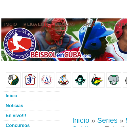
INICIO
IV LIGA ELITE
NOTICIAS
FOROS
PRONÓSTIC
Inicio
Noticias
En vivo!!!
Inicio
»
Series
»
Concursos