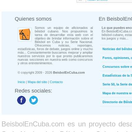
Quienes somos
En BeisbolE
Somos un equipo de aficionados al
Lo que puedes enco
béisbol cubano. Nos propusimos la
En BeisbolEnCuba.co
tarea de desarrollar esta web con el
béisbol cubano, estad
objetivo de brindar información sobre el
los juegos y más...
Béisbol en Cuba y su Serie Nacional.
Ofrecemos noticias, reportajes,
estadísticas, foros de debate, juegos online y mucho
Noticias del béisb
más... Constantemente buscamos mejorar y ampliar
nuestros servicios por lo que pronto publicaremos
Foros, opiniones, 
nuevas secciones en nuestra web como concursos
y otros entretenimientos.
Concursos sobre e
© copyright 2009 - 2026
BeisbolEnCuba.com
Estadísticas de la 
Inicio
|
Mapa del sitio
|
Contacto
Serie 50, la Serie d
Redes sociales:
Mapa de nuestra 
Directorio de Béi
BeisbolEnCuba.com es un proyecto desarr