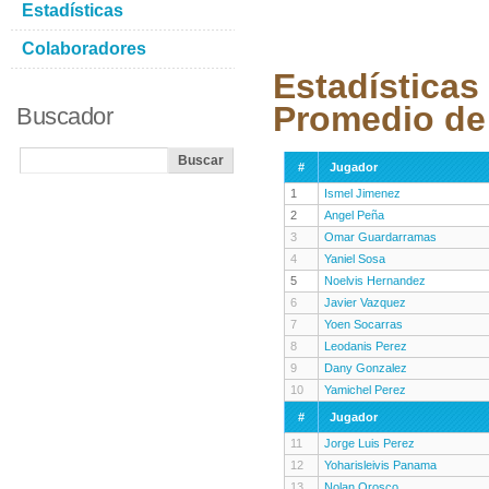
Estadísticas
Colaboradores
Estadísticas
Promedio de 
Buscador
#
Jugador
1
Ismel Jimenez
2
Angel Peña
3
Omar Guardarramas
4
Yaniel Sosa
5
Noelvis Hernandez
6
Javier Vazquez
7
Yoen Socarras
8
Leodanis Perez
9
Dany Gonzalez
10
Yamichel Perez
#
Jugador
11
Jorge Luis Perez
12
Yoharisleivis Panama
13
Nolan Orosco