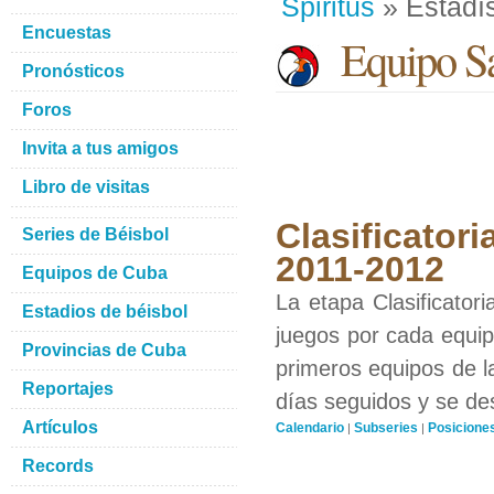
Spiritus
» Estadís
Encuestas
Equipo San
Pronósticos
Foros
Invita a tus amigos
Libro de visitas
Clasificatori
Series de Béisbol
2011-2012
Equipos de Cuba
La etapa Clasificator
Estadios de béisbol
juegos por cada equipo
Provincias de Cuba
primeros equipos de l
Reportajes
días seguidos y se de
Artículos
Calendario
Subseries
Posicione
|
|
Records