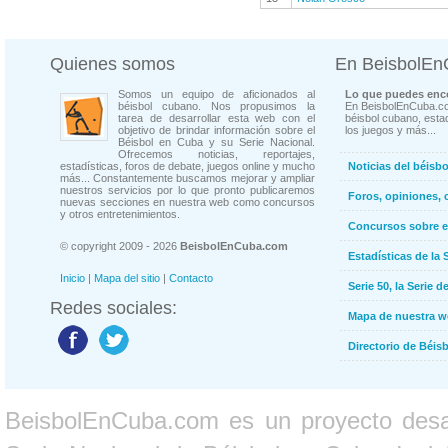
Quienes somos
En BeisbolE
Somos un equipo de aficionados al
Lo que puedes enco
béisbol cubano. Nos propusimos la
En BeisbolEnCuba.co
tarea de desarrollar esta web con el
béisbol cubano, estad
objetivo de brindar información sobre el
los juegos y más...
Béisbol en Cuba y su Serie Nacional.
Ofrecemos noticias, reportajes,
estadísticas, foros de debate, juegos online y mucho
Noticias del béisb
más... Constantemente buscamos mejorar y ampliar
nuestros servicios por lo que pronto publicaremos
Foros, opiniones, 
nuevas secciones en nuestra web como concursos
y otros entretenimientos.
Concursos sobre e
© copyright 2009 - 2026
BeisbolEnCuba.com
Estadísticas de la 
Inicio
|
Mapa del sitio
|
Contacto
Serie 50, la Serie d
Redes sociales:
Mapa de nuestra 
Directorio de Béi
BeisbolEnCuba.com es un proyecto desarr