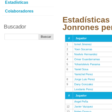
Estadísticas
Colaboradores
Estadísticas
Jonrones pe
Buscador
#
Jugador
1
Ismel Jimenez
2
Yoen Socarras
3
Noelvis Hernandez
4
Omar Guardarramas
5
Yoharisleivis Panama
6
Yaniel Sosa
Yamichel Perez
8
Jorge Luis Perez
9
Dany Gonzalez
Leodanis Perez
#
Jugador
Angel Peña
12
Javier Vazquez
13
Nolan Orosco