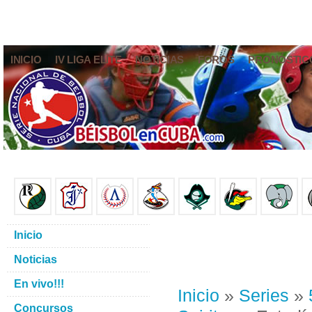
INICIO
IV LIGA ELITE
NOTICIAS
FOROS
PRONÓSTIC
Inicio
Noticias
En vivo!!!
Inicio
»
Series
»
Concursos