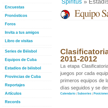
Spiritus
» Estadís
Encuestas
Equipo San
Pronósticos
Foros
Invita a tus amigos
Libro de visitas
Clasificatori
Series de Béisbol
2011-2012
Equipos de Cuba
La etapa Clasificator
Estadios de béisbol
juegos por cada equipo
Provincias de Cuba
primeros equipos de l
Reportajes
días seguidos y se de
Artículos
Calendario
Subseries
Posicione
|
|
Records