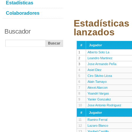
Estadísticas
Colaboradores
Estadísticas
lanzados
Buscador
#
Jugador
1
Alberto Soto La
2
Leandro Martinez
3
Jose Armando Peña
4
Asiel Diez
5
Ciro Silvino Licea
6
Alain Tamayo
7
Alexei Alarcon
8
Yoandri Vargas
9
Yanier Gonzalez
10
Jose Antonio Rodriguez
#
Jugador
11
Ramiro Ferral
12
Lazaro Blanco
13
Yosibel Castillo