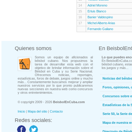
14
Adriel Moreno
15
Erluis Blanco
16
Banier Valdespino
17
Michel Alberto Arias
Fernando Galiano
Quienes somos
En BeisbolE
Somos un equipo de aficionados al
Lo que puedes enco
béisbol cubano. Nos propusimos la
En BeisbolEnCuba.co
tarea de desarrollar esta web con el
béisbol cubano, estad
objetivo de brindar información sobre el
los juegos y más...
Béisbol en Cuba y su Serie Nacional.
Ofrecemos noticias, reportajes,
estadísticas, foros de debate, juegos online y mucho
Noticias del béisb
más... Constantemente buscamos mejorar y ampliar
nuestros servicios por lo que pronto publicaremos
Foros, opiniones, 
nuevas secciones en nuestra web como concursos
y otros entretenimientos.
Concursos sobre e
© copyright 2009 - 2026
BeisbolEnCuba.com
Estadísticas de la 
Inicio
|
Mapa del sitio
|
Contacto
Serie 50, la Serie d
Redes sociales:
Mapa de nuestra 
Directorio de Béi