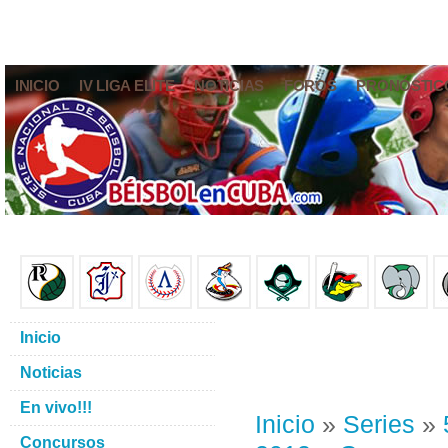
INICIO
IV LIGA ELITE
NOTICIAS
FOROS
PRONÓSTIC
Inicio
Noticias
En vivo!!!
Inicio
»
Series
»
Concursos