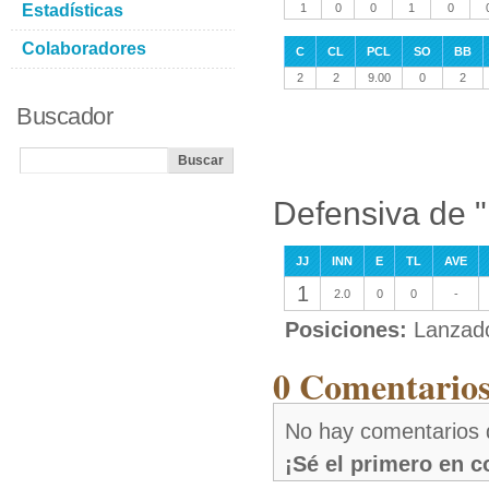
Estadísticas
1
0
0
1
0
Colaboradores
C
CL
PCL
SO
BB
2
2
9.00
0
2
Buscador
Defensiva de 
JJ
INN
E
TL
AVE
1
2.0
0
0
-
Posiciones:
Lanzad
0 Comentarios
No hay comentarios 
¡Sé el primero en 