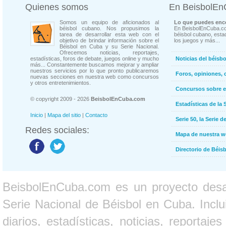
Quienes somos
En BeisbolE
Somos un equipo de aficionados al
Lo que puedes enco
béisbol cubano. Nos propusimos la
En BeisbolEnCuba.co
tarea de desarrollar esta web con el
béisbol cubano, estad
objetivo de brindar información sobre el
los juegos y más...
Béisbol en Cuba y su Serie Nacional.
Ofrecemos noticias, reportajes,
estadísticas, foros de debate, juegos online y mucho
Noticias del béisb
más... Constantemente buscamos mejorar y ampliar
nuestros servicios por lo que pronto publicaremos
Foros, opiniones, 
nuevas secciones en nuestra web como concursos
y otros entretenimientos.
Concursos sobre e
© copyright 2009 - 2026
BeisbolEnCuba.com
Estadísticas de la 
Inicio
|
Mapa del sitio
|
Contacto
Serie 50, la Serie d
Redes sociales:
Mapa de nuestra 
Directorio de Béi
BeisbolEnCuba.com es un proyecto desarr
Serie Nacional de Béisbol en Cuba. Inclui
diarios, estadísticas, noticias, report