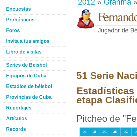
2012
»
Granma
»
Encuestas
Fernand
Pronósticos
Jugador de Bé
Foros
Invita a tus amigos
Libro de visitas
Series de Béisbol
51 Serie Nac
Equipos de Cuba
Estadios de béisbol
Estadísticas
Provincias de Cuba
etapa Clasifi
Reportajes
Pitcheo de "F
Artículos
Records
JL
JI
JC
JR
JG
J