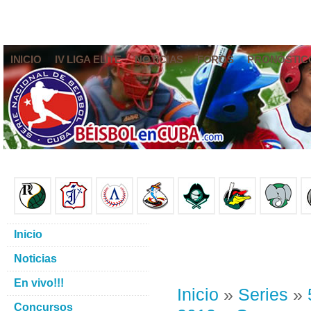
INICIO
IV LIGA ELITE
NOTICIAS
FOROS
PRONÓSTIC
Inicio
Noticias
En vivo!!!
Inicio
»
Series
»
Concursos