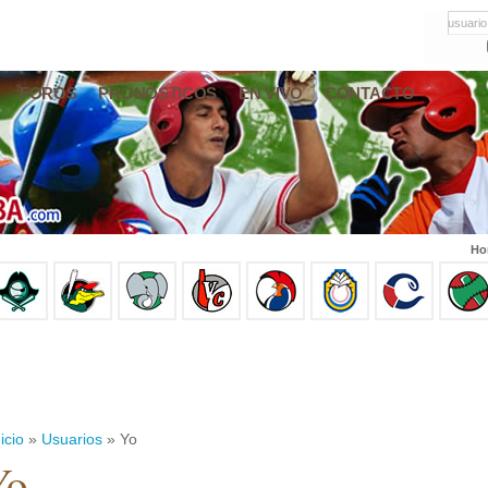
usuario
FOROS
PRONÓSTICOS
EN VIVO
CONTACTO
Ho
icio
»
Usuarios
» Yo
Yo