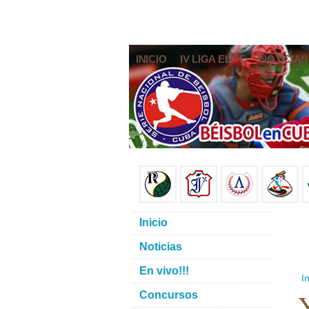
INICIO
IV LIGA ELITE
NOTICIAS
Inicio
Noticias
En vivo!!!
In
Concursos