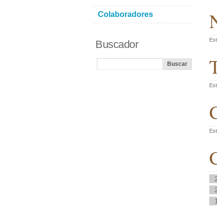
N
Colaboradores
Est
Buscador
T
Est
C
Est
C