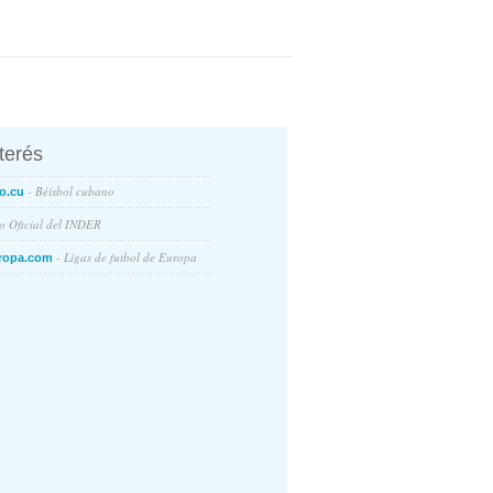
nterés
- Béisbol cubano
o.cu
io Oficial del INDER
- Ligas de futbol de Europa
ropa.com