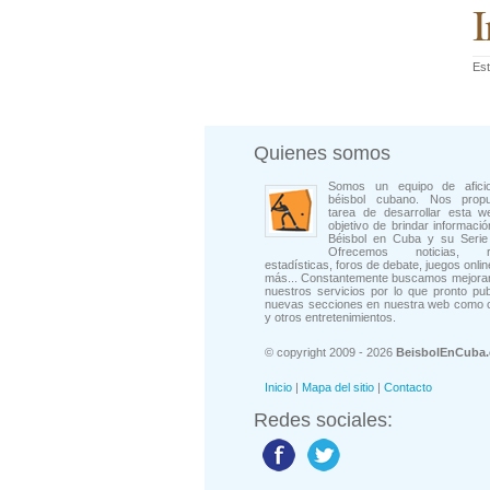
I
Est
Quienes somos
Somos un equipo de afici
béisbol cubano. Nos prop
tarea de desarrollar esta w
objetivo de brindar informació
Béisbol en Cuba y su Serie 
Ofrecemos noticias, rep
estadísticas, foros de debate, juegos onli
más... Constantemente buscamos mejorar
nuestros servicios por lo que pronto pu
nuevas secciones en nuestra web como 
y otros entretenimientos.
© copyright 2009 - 2026
BeisbolEnCuba
Inicio
|
Mapa del sitio
|
Contacto
Redes sociales: