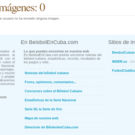
mágenes: 0
e usuario no ha enviado ninguna imagen.
En BeisbolEnCuba.com
Sitios de i
onados al
Lo que puedes encontrar en nuestra web
BeisbolCuban
usimos la
En BeisbolEnCuba.com podrás encontrar noticias del
eb con el
béisbol cubano, estadísticas, records, resultados de
- Sit
INDER.cu
n sobre el
los juegos y más...
Nacional.
ortajes,
FutbolClubEu
ne y mucho
Noticias del béisbol cubano
 y ampliar
blicaremos
Foros, opiniones, comentarios...
concursos
Concursos sobre el Béisbol Cubano
.com
Estadísticas de la Serie Nacional
Serie 50, la Serie de Oro
Mapa de nuestra web
Directorio de BéisbolenCuba.com