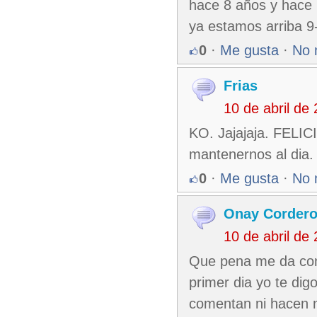
hace 8 años y hace 
ya estamos arriba 
0
·
Me gusta
·
No 
Frias
10 de abril de
KO. Jajajaja. FELIC
mantenernos al dia.
0
·
Me gusta
·
No 
Onay Corder
10 de abril de
Que pena me da con 
primer dia yo te dig
comentan ni hacen n