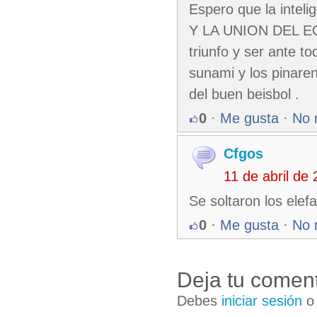
Espero que la inte
Y LA UNION DEL EQ
triunfo y ser ante to
sunami y los pinare
del buen beisbol .
0
·
Me gusta
·
No 
Cfgos
11 de abril de
Se soltaron los elef
0
·
Me gusta
·
No 
Deja tu coment
Debes
iniciar sesión