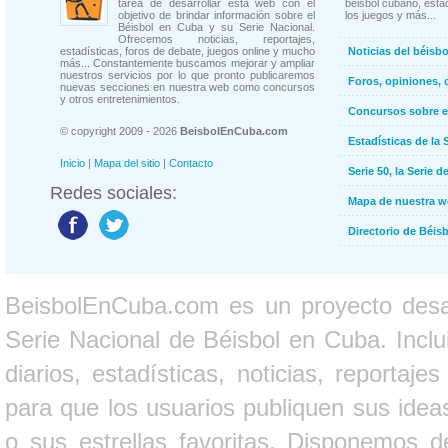
tarea de desarrollar esta web con el
béisbol cubano, estad
objetivo de brindar información sobre el
los juegos y más...
Béisbol en Cuba y su Serie Nacional.
Ofrecemos noticias, reportajes,
estadísticas, foros de debate, juegos online y mucho
Noticias del béisb
más... Constantemente buscamos mejorar y ampliar
nuestros servicios por lo que pronto publicaremos
Foros, opiniones, 
nuevas secciones en nuestra web como concursos
y otros entretenimientos.
Concursos sobre e
© copyright 2009 - 2026
BeisbolEnCuba.com
Estadísticas de la 
Inicio
|
Mapa del sitio
|
Contacto
Serie 50, la Serie d
Redes sociales:
Mapa de nuestra 
Directorio de Béi
BeisbolEnCuba.com es un proyecto desarr
Serie Nacional de Béisbol en Cuba. Inclui
diarios, estadísticas, noticias, report
para que los usuarios publiquen sus ideas
o sus estrellas favoritas. Disponemos d