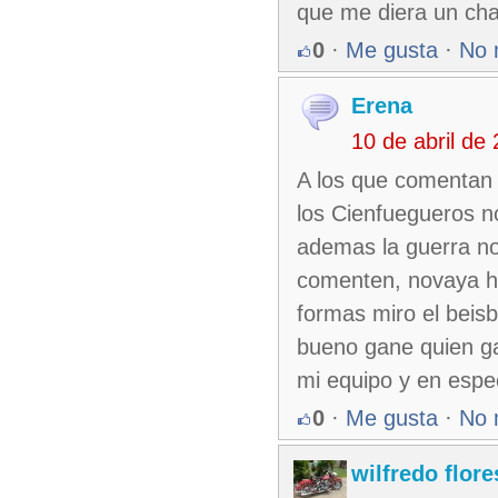
que me diera un ch
0
·
Me gusta
·
No 
Erena
10 de abril de
A los que comentan 
los Cienfuegueros n
ademas la guerra no
comenten, novaya ha
formas miro el beis
bueno gane quien ga
mi equipo y en espec
0
·
Me gusta
·
No 
wilfredo flore