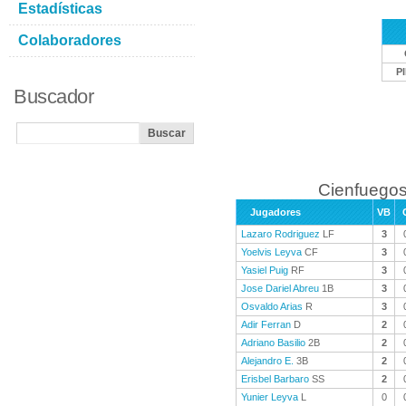
Estadísticas
Colaboradores
P
Buscador
Cienfuegos
Jugadores
VB
Lazaro Rodriguez
LF
3
Yoelvis Leyva
CF
3
Yasiel Puig
RF
3
Jose Dariel Abreu
1B
3
Osvaldo Arias
R
3
Adir Ferran
D
2
Adriano Basilio
2B
2
Alejandro E.
3B
2
Erisbel Barbaro
SS
2
Yunier Leyva
L
0