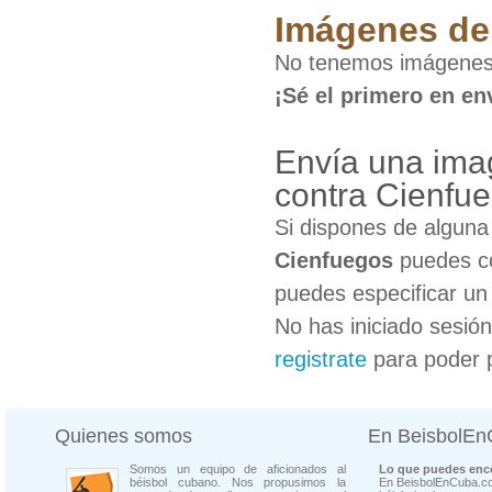
Imágenes de 
No tenemos imágenes 
¡Sé el primero en en
Envía una imag
contra Cienfu
Si dispones de algun
Cienfuegos
puedes co
puedes especificar un 
No has iniciado sesió
registrate
para poder 
Quienes somos
En BeisbolE
Somos un equipo de aficionados al
Lo que puedes enco
béisbol cubano. Nos propusimos la
En BeisbolEnCuba.co