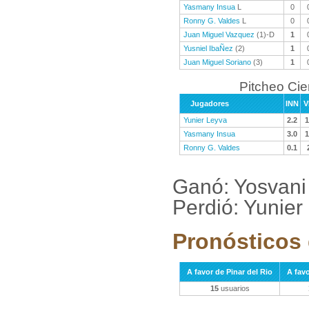
Yasmany Insua
L
0
Ronny G. Valdes
L
0
Juan Miguel Vazquez
(1)-D
1
Yusniel IbaÑez
(2)
1
Juan Miguel Soriano
(3)
1
Pitcheo Ci
Jugadores
INN
V
Yunier Leyva
2.2
1
Yasmany Insua
3.0
1
Ronny G. Valdes
0.1
Ganó: Yosvani
Perdió: Yunier
Pronósticos 
A favor de Pinar del Rio
A fav
15
usuarios