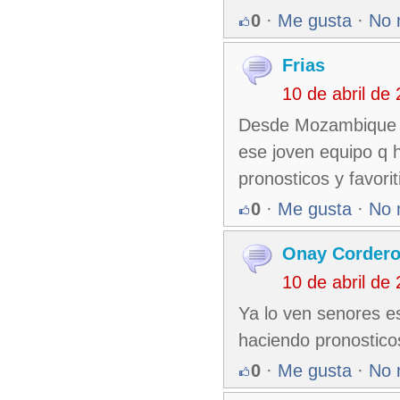
0
·
Me gusta
·
No 
Frias
10 de abril de
Desde Mozambique un
ese joven equipo q h
pronosticos y favor
0
·
Me gusta
·
No 
Onay Corder
10 de abril de
Ya lo ven senores e
haciendo pronostico
0
·
Me gusta
·
No 