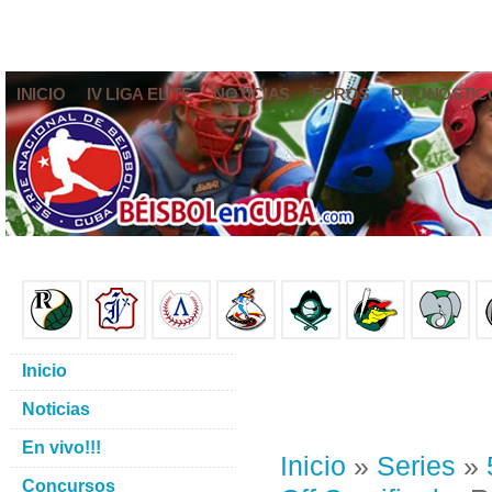
INICIO
IV LIGA ELITE
NOTICIAS
FOROS
PRONÓSTIC
Inicio
Noticias
En vivo!!!
Inicio
»
Series
»
Concursos