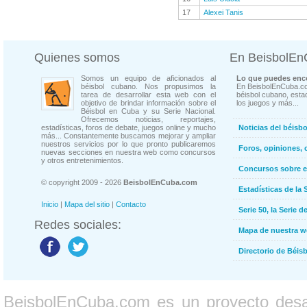
17
Alexei Tanis
Quienes somos
En BeisbolE
Somos un equipo de aficionados al
Lo que puedes enco
béisbol cubano. Nos propusimos la
En BeisbolEnCuba.co
tarea de desarrollar esta web con el
béisbol cubano, estad
objetivo de brindar información sobre el
los juegos y más...
Béisbol en Cuba y su Serie Nacional.
Ofrecemos noticias, reportajes,
estadísticas, foros de debate, juegos online y mucho
Noticias del béisb
más... Constantemente buscamos mejorar y ampliar
nuestros servicios por lo que pronto publicaremos
Foros, opiniones, 
nuevas secciones en nuestra web como concursos
y otros entretenimientos.
Concursos sobre e
© copyright 2009 - 2026
BeisbolEnCuba.com
Estadísticas de la 
Inicio
|
Mapa del sitio
|
Contacto
Serie 50, la Serie d
Redes sociales:
Mapa de nuestra 
Directorio de Béi
BeisbolEnCuba.com es un proyecto desarr