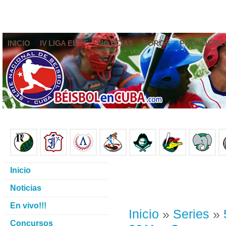
INICIO
IV LIGA ELITE
NOTICIAS
FOROS
PRONÓSTIC
Inicio
Noticias
En vivo!!!
Inicio
»
Series
»
Concursos