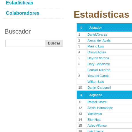
Estadísticas
Estadísticas
Colaboradores
#
Jugador
Buscador
1
Dariel Alvarez
2
Alexander Ayala
3
Marino Luis
4
Osmel Aguila
5
Dayron Varona
6
Dary Bartolome
Lednier Ricardo
8
Yosvani Garcia
William Luis
10
Daniel Carbonell
#
Jugador
11
Rafael Lastre
12
Asniel Hernandez
13
Yoel Avalo
14
Elier Noa
15
Asley Alfonso
16
Luis Ulacia