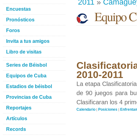
2011
»
Camague
Encuestas
Equipo C
Pronósticos
Foros
Invita a tus amigos
Libro de visitas
Clasificatori
Series de Béisbol
2010-2011
Equipos de Cuba
La etapa Clasificatori
Estadios de béisbol
de 90 juegos para bus
Provincias de Cuba
Clasificaran los 4 pri
Reportajes
Calendario
Posiciones
Enfrenta
|
|
Artículos
Records