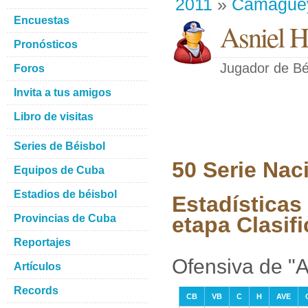
2011
»
Camague
Encuestas
Asniel H
Pronósticos
Jugador de Bé
Foros
Invita a tus amigos
Libro de visitas
Series de Béisbol
50 Serie Nac
Equipos de Cuba
Estadios de béisbol
Estadísticas
Provincias de Cuba
etapa Clasifi
Reportajes
Ofensiva de "
Artículos
Records
CB
VB
C
H
AVE