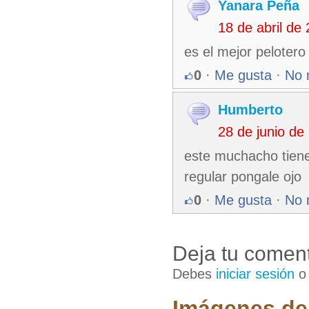
Yanara Peña
18 de abril de
es el mejor pelotero
0
·
Me gusta
·
No 
Humberto
28 de junio d
este muchacho tiene
regular pongale ojo
0
·
Me gusta
·
No 
Deja tu coment
Debes
iniciar sesión
Imágenes de