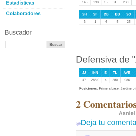
Estadísticas
145
130
15
31
.238
Colaboradores
SH
SF
DB
BB
SO
3
1
6
5
25
Buscador
Defensiva de 
JJ
INN
E
TL
AVE
47
288.0
4
280
.986
Posiciones:
Primera base, Jardinero 
2 Comentarios
Asniel
Deja tu comenta