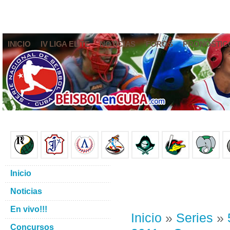
INICIO
IV LIGA ELITE
NOTICIAS
FOROS
PRONÓSTIC
Inicio
Noticias
En vivo!!!
Inicio
»
Series
»
Concursos