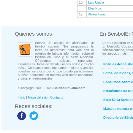
15
Luis Ulacia
Elier Noa
17
Alexei Tanis
Quienes somos
En BeisbolE
Somos un equipo de aficionados al
Lo que puedes enco
béisbol cubano. Nos propusimos la
En BeisbolEnCuba.co
tarea de desarrollar esta web con el
béisbol cubano, estad
objetivo de brindar información sobre el
los juegos y más...
Béisbol en Cuba y su Serie Nacional.
Ofrecemos noticias, reportajes,
estadísticas, foros de debate, juegos online y mucho
Noticias del béisb
más... Constantemente buscamos mejorar y ampliar
nuestros servicios por lo que pronto publicaremos
Foros, opiniones, 
nuevas secciones en nuestra web como concursos
y otros entretenimientos.
Concursos sobre e
© copyright 2009 - 2026
BeisbolEnCuba.com
Estadísticas de la 
Inicio
|
Mapa del sitio
|
Contacto
Serie 50, la Serie d
Redes sociales:
Mapa de nuestra 
Directorio de Béi