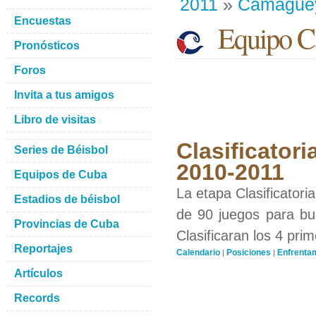
2011
»
Camague
Encuestas
Equipo C
Pronósticos
Foros
Invita a tus amigos
Libro de visitas
Clasificatori
Series de Béisbol
2010-2011
Equipos de Cuba
La etapa Clasificatori
Estadios de béisbol
de 90 juegos para bus
Provincias de Cuba
Clasificaran los 4 pri
Reportajes
Calendario
Posiciones
Enfrenta
|
|
Artículos
Records