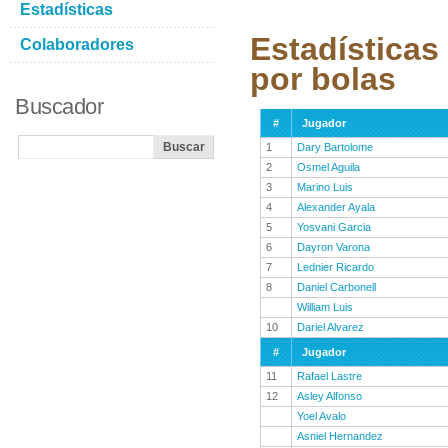
Estadísticas
Estadísticas
Colaboradores
por bolas
Buscador
#
Jugador
1
Dary Bartolome
2
Osmel Aguila
3
Marino Luis
4
Alexander Ayala
5
Yosvani Garcia
6
Dayron Varona
7
Lednier Ricardo
8
Daniel Carbonell
William Luis
10
Dariel Alvarez
#
Jugador
11
Rafael Lastre
12
Asley Alfonso
Yoel Avalo
Asniel Hernandez