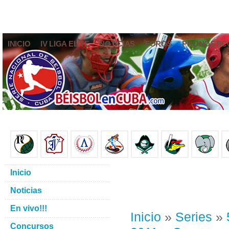
INICIO
IV LIGA ELITE
NOTICIAS
FOROS
PRONÓSTIC
Inicio
Noticias
En vivo!!!
Inicio
»
Series
»
Concursos