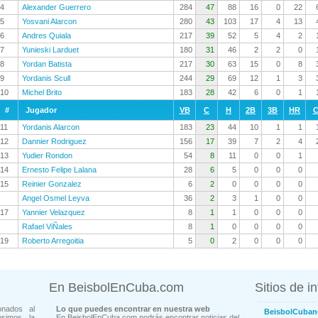
4
Alexander Guerrero
284
47
88
16
0
22
5
Yosvani Alarcon
280
43
103
17
4
13
6
Andres Quiala
217
39
52
5
4
2
7
Yunieski Larduet
180
31
46
2
2
0
8
Yordan Batista
217
30
63
15
0
8
9
Yordanis Scull
244
29
69
12
1
3
10
Michel Brito
183
28
42
6
0
1
#
Jugador
VB
C
H
2B
3B
HR
C
11
Yordanis Alarcon
183
23
44
10
1
1
12
Dannier Rodriguez
156
17
39
7
2
4
13
Yudier Rondon
54
8
11
0
0
1
14
Ernesto Felipe Lalana
28
6
5
0
0
0
15
Reinier Gonzalez
6
2
0
0
0
0
Angel Osmel Leyva
36
2
3
1
0
0
17
Yannier Velazquez
8
1
1
0
0
0
Rafael ViÑales
8
1
0
0
0
0
19
Roberto Arregoitia
5
0
2
0
0
0
En BeisbolEnCuba.com
Sitios de i
onados al
Lo que puedes encontrar en nuestra web
BeisbolCuban
usimos la
En BeisbolEnCuba.com podrás encontrar noticias del