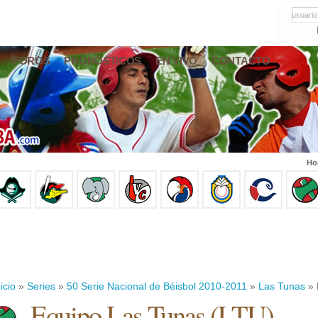
usuario
FOROS
PRONÓSTICOS
EN VIVO
CONTACTO
Ho
icio
»
Series
»
50 Serie Nacional de Béisbol 2010-2011
»
Las Tunas
» 
Equipo Las Tunas (LTU)