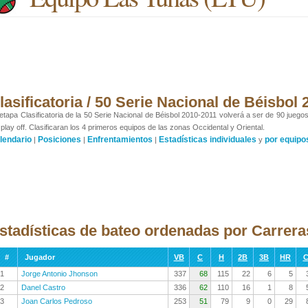
lasificatoria / 50 Serie Nacional de Béisbol
etapa Clasificatoria de la 50 Serie Nacional de Béisbol 2010-2011 volverá a ser de 90 juego
 play off. Clasificaran los 4 primeros equipos de las zonas Occidental y Oriental.
lendario
Posiciones
Enfrentamientos
Estadísticas individuales
por equipo
|
|
|
y
stadísticas de bateo ordenadas por Carrer
#
Jugador
VB
C
H
2B
3B
HR
C
1
Jorge Antonio Jhonson
337
68
115
22
6
5
2
Danel Castro
336
62
110
16
1
8
3
Joan Carlos Pedroso
253
51
79
9
0
29