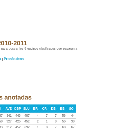
 2010-2011
s para buscar los 8 equipos clasificados que pasaran a
s
Pronósticos
|
as anotadas
I
AVE
OBP
SLU
BR
CR
DB
BB
SO
37
.341
.443
.487
4
7
7
56
44
58
.327
.425
.452
2
1
8
50
38
83
.312
.452
.692
1
0
7
60
67