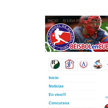
INICIO
IV LIGA ELITE
NOTICIAS
Inicio
Noticias
En vivo!!!
In
Concursos