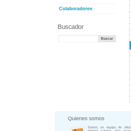
Colaboradores
Buscador
Quienes somos
Somos un equipo de afici
béisbol cubano. Nos prop