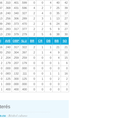
66
.310
.401
.599
0
0
4
40
42
47
.368
.431
.596
4
2
7
25
39
18
.240
.340
.327
2
4
0
35
37
13
.256
.306
.289
2
3
1
13
27
39
.290
.373
.470
2
2
6
24
36
33
.283
.317
.377
2
2
5
9
27
13
.230
.379
.279
2
5
6
38
30
I
AVE
OBP
SLU
BR
CR
DB
BB
SO
16
.240
.317
.322
2
1
1
21
21
20
.250
.304
.397
2
1
4
9
20
2
.204
.259
.259
0
0
0
4
15
2
.179
.207
.179
0
0
0
1
6
0
.000
.000
.000
0
0
0
0
0
0
.083
.132
.111
0
0
1
1
16
0
.125
.300
.125
0
1
0
2
2
1
.000
.000
.000
0
0
0
0
2
1
.400
.400
.400
0
0
0
0
0
nterés
- Béisbol cubano
o.cu