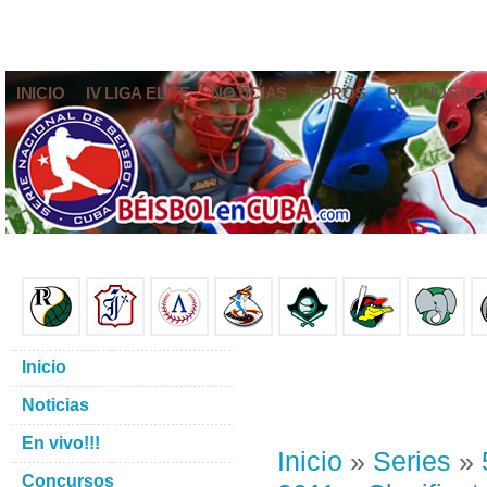
INICIO
IV LIGA ELITE
NOTICIAS
FOROS
PRONÓSTIC
Inicio
Noticias
En vivo!!!
Inicio
»
Series
»
Concursos