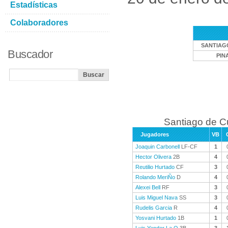
Estadísticas
Colaboradores
SANTIAG
Buscador
PIN
Santiago de C
Jugadores
VB
Joaquin Carbonell
LF-CF
1
Hector Olivera
2B
4
Reutilio Hurtado
CF
3
Rolando MeriÑo
D
4
Alexei Bell
RF
3
Luis Miguel Nava
SS
3
Rudelis Garcia
R
4
Yosvani Hurtado
1B
1