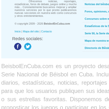
Ofrecemos noticias, reportajes,
estadísticas, foros de debate, juegos online y mucho
Noticias del béisb
más... Constantemente buscamos mejorar y ampliar
nuestros servicios por lo que pronto publicaremos
Foros, opiniones, 
nuevas secciones en nuestra web como concursos
y otros entretenimientos.
Concursos sobre e
© copyright 2009 - 2026
BeisbolEnCuba.com
Estadísticas de la 
Inicio
|
Mapa del sitio
|
Contacto
Serie 50, la Serie d
Redes sociales:
Mapa de nuestra 
Directorio de Béi
BeisbolEnCuba.com es un proyecto desarr
Serie Nacional de Béisbol en Cuba. Inclui
diarios, estadísticas, noticias, report
para que los usuarios publiquen sus ideas
o sus estrellas favoritas. Disponemos d
pronosticar los juegos o participar en lo