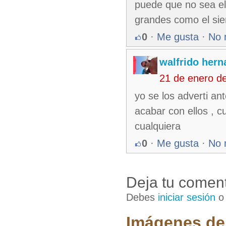
puede que no sea el
grandes como el sie
0
·
Me gusta
·
No 
walfrido her
21 de enero d
yo se los adverti an
acabar con ellos , c
cualquiera
0
·
Me gusta
·
No 
Deja tu coment
Debes
iniciar sesión
Imágenes de 