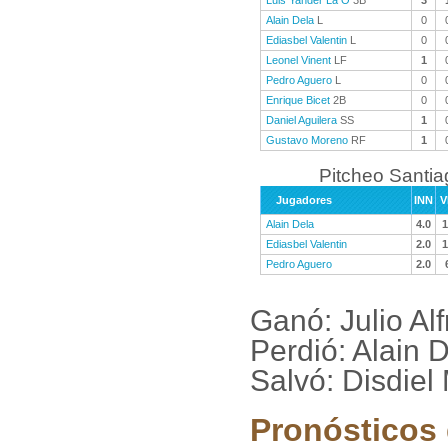
Luis Yander La O
3B
3
Alain Dela
L
0
Ediasbel Valentin
L
0
Leonel Vinent
LF
1
Pedro Aguero
L
0
Enrique Bicet
2B
0
Daniel Aguilera
SS
1
Gustavo Moreno
RF
1
Pitcheo Santi
Jugadores
INN
V
Alain Dela
4.0
1
Ediasbel Valentin
2.0
1
Pedro Aguero
2.0
Ganó: Julio Al
Perdió: Alain 
Salvó: Disdiel
Pronósticos 