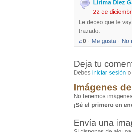
Lirima Diez G
22 de diciemb
Le deceo que le vay
trazado.
0
·
Me gusta
·
No 
Deja tu coment
Debes
iniciar sesión
Imágenes de 
No tenemos imágenes 
¡Sé el primero en en
Envía una ima
Si dispones de algun