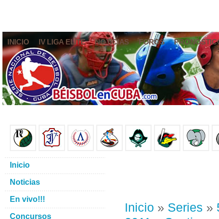
INICIO
IV LIGA ELITE
NOTICIAS
FOROS
PRONÓSTIC
Inicio
Noticias
En vivo!!!
Inicio
»
Series
»
Concursos