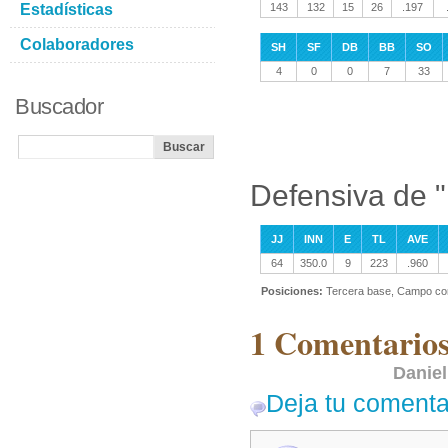
Estadísticas
143
132
15
26
.197
Colaboradores
SH
SF
DB
BB
SO
4
0
0
7
33
Buscador
Defensiva de "
JJ
INN
E
TL
AVE
64
350.0
9
223
.960
Posiciones:
Tercera base, Campo co
1 Comentarios
Daniel
Deja tu comenta