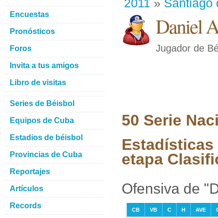
2011
»
Santiago
Encuestas
Daniel A
Pronósticos
Jugador de Bé
Foros
Invita a tus amigos
Libro de visitas
Series de Béisbol
50 Serie Nac
Equipos de Cuba
Estadios de béisbol
Estadísticas
Provincias de Cuba
etapa Clasifi
Reportajes
Ofensiva de "D
Artículos
Records
CB
VB
C
H
AVE