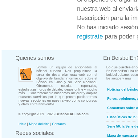
nuestra web al enviarl
Descripción para la i
No has iniciado sesió
registrate
para poder 
Quienes somos
En BeisbolE
Somos un equipo de aficionados al
Lo que puedes enco
béisbol cubano. Nos propusimos la
En BeisbolEnCuba.co
tarea de desarrollar esta web con el
béisbol cubano, estad
objetivo de brindar información sobre el
los juegos y más...
Béisbol en Cuba y su Serie Nacional.
Ofrecemos noticias, reportajes,
estadísticas, foros de debate, juegos online y mucho
Noticias del béisb
más... Constantemente buscamos mejorar y ampliar
nuestros servicios por lo que pronto publicaremos
Foros, opiniones, 
nuevas secciones en nuestra web como concursos
y otros entretenimientos.
Concursos sobre e
© copyright 2009 - 2026
BeisbolEnCuba.com
Estadísticas de la 
Inicio
|
Mapa del sitio
|
Contacto
Serie 50, la Serie d
Redes sociales:
Mapa de nuestra 