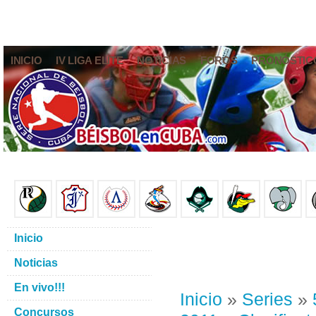
INICIO
IV LIGA ELITE
NOTICIAS
FOROS
PRONÓSTIC
Inicio
Noticias
En vivo!!!
Inicio
»
Series
»
Concursos