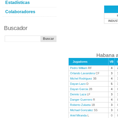
Estadísticas
Colaboradores
INDUS
Buscador
Habana a
Jugadores
VB
Pedro William
RF
4
Orlando Lavandera
CF
3
Michel Rodriguez
3B
4
Dayan Lazo
D
5
Dayan Garcia
2B
4
Dennis Laza
LF
3
Danger Guerrero
R
4
Roberto Zulueta
1B
3
Michael Gonzalez
SS
3
Ariel Miranda
L
0