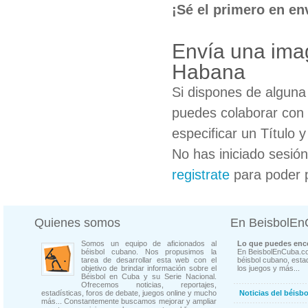
¡Sé el primero en en
Envía una imag
Habana
Si dispones de algun
puedes colaborar con 
especificar un Título 
No has iniciado sesió
registrate
para poder 
Quienes somos
En BeisbolE
Somos un equipo de aficionados al
Lo que puedes enco
béisbol cubano. Nos propusimos la
En BeisbolEnCuba.co
tarea de desarrollar esta web con el
béisbol cubano, estad
objetivo de brindar información sobre el
los juegos y más...
Béisbol en Cuba y su Serie Nacional.
Ofrecemos noticias, reportajes,
estadísticas, foros de debate, juegos online y mucho
Noticias del béisb
más... Constantemente buscamos mejorar y ampliar