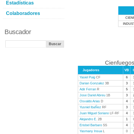
Estadísticas
Colaboradores
CIEN
INDUS
Buscador
Cienfuegos
Jugadores
VB
Yasiel Puig
CF
6
Darian Gonzalez
3B
3
Adir Ferran
R
5
Jose Dariel Abreu
1B
3
Osvaldo Arias
D
4
Yusniel IbaÑez
RF
3
Juan Miguel Soriano
LF-RF
4
Alejandro E.
2B
1
Erisbel Barbaro
SS
4
Yasmany Insua
L
0