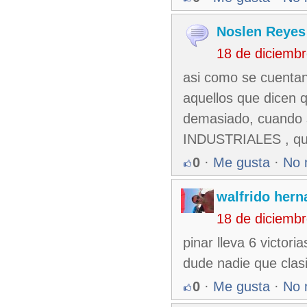
Noslen Reyes
18 de diciemb
asi como se cuentan 
aquellos que dicen q
demasiado, cuando s
INDUSTRIALES , qu
0
·
Me gusta
·
No 
walfrido her
18 de diciemb
pinar lleva 6 victori
dude nadie que clas
0
·
Me gusta
·
No 