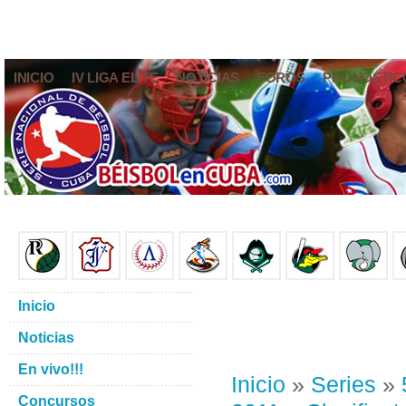
INICIO
IV LIGA ELITE
NOTICIAS
FOROS
PRONÓSTIC
Inicio
Noticias
En vivo!!!
Inicio
»
Series
»
Concursos