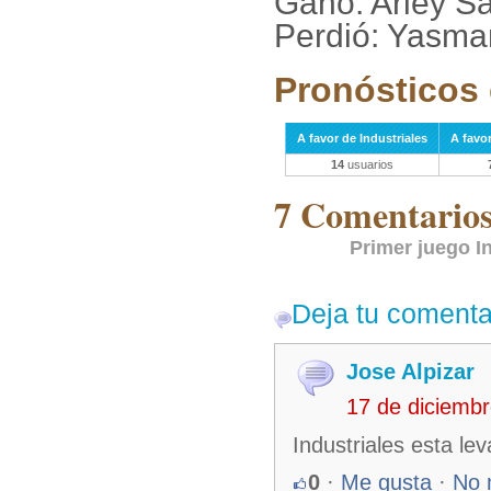
Ganó: Arley Sa
Perdió: Yasma
Pronósticos 
A favor de Industriales
A favo
14
usuarios
7 Comentarios 
Primer juego I
Deja tu comenta
Jose Alpizar
17 de diciemb
Industriales esta l
0
·
Me gusta
·
No 