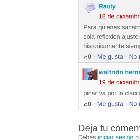
Rauly
18 de diciemb
Para quienes sacaron
sola reflexion ajus
historicamente siem
0
·
Me gusta
·
No 
walfrido her
19 de diciemb
pinar va por la claci
0
·
Me gusta
·
No 
Deja tu coment
Debes
iniciar sesión