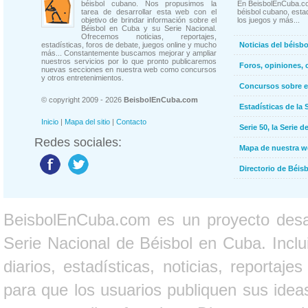
béisbol cubano. Nos propusimos la
En BeisbolEnCuba.co
tarea de desarrollar esta web con el
béisbol cubano, estad
objetivo de brindar información sobre el
los juegos y más...
Béisbol en Cuba y su Serie Nacional.
Ofrecemos noticias, reportajes,
estadísticas, foros de debate, juegos online y mucho
Noticias del béisb
más... Constantemente buscamos mejorar y ampliar
nuestros servicios por lo que pronto publicaremos
Foros, opiniones, 
nuevas secciones en nuestra web como concursos
y otros entretenimientos.
Concursos sobre e
© copyright 2009 - 2026
BeisbolEnCuba.com
Estadísticas de la 
Inicio
|
Mapa del sitio
|
Contacto
Serie 50, la Serie d
Redes sociales:
Mapa de nuestra 
Directorio de Béi
BeisbolEnCuba.com es un proyecto desarr
Serie Nacional de Béisbol en Cuba. Inclui
diarios, estadísticas, noticias, report
para que los usuarios publiquen sus ideas