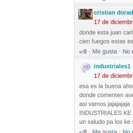
cristian dorad
17 de diciemb
donde esta juan carl
cien fuegos estas e
0
·
Me gusta
·
No 
industriales1
17 de diciemb
esa es la buena aho
donde comenten aver
asi vamos jajajajaja
INDUSTRIALES K
un saludo pa los ke 
0
·
Me gusta
·
No 