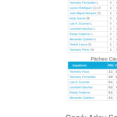
Yasmany Fernandez
L
0
Lazaro Rodriguez
(1)-LF
1
Juan Miguel Vazquez
(2)
1
Andy Garcia
2B
0
Luis A. Guzman
L
0
Leorisbel Sanchez
L
0
Randy Gutierrez
L
0
Alexander Quintero
L
0
Yoelvis Leyva
(3)
1
Yasmany Perez
(4)
1
Pitcheo Ci
Jugadores
INN
V
Yasmany Insua
2.1
1
Yasmany Fernandez
4.0
1
Luis A. Guzman
0.1
Leorisbel Sanchez
0.2
Randy Gutierrez
0.1
Alexander Quintero
0.1