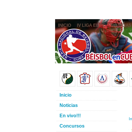
INICIO
IV LIGA ELITE
NOTICIAS
Inicio
Noticias
En vivo!!!
In
Concursos