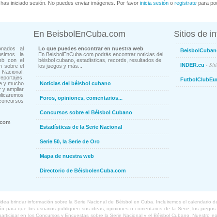
has iniciado sesión. No puedes enviar imágenes. Por favor
inicia sesión
o
registrate
para pod
En BeisbolEnCuba.com
Sitios de i
onados al
Lo que puedes encontrar en nuestra web
BeisbolCuban
usimos la
En BeisbolEnCuba.com podrás encontrar noticias del
eb con el
béisbol cubano, estadísticas, records, resultados de
- Sit
INDER.cu
n sobre el
los juegos y más...
Nacional.
ortajes,
FutbolClubEu
ne y mucho
Noticias del béisbol cubano
 y ampliar
blicaremos
Foros, opiniones, comentarios...
concursos
Concursos sobre el Béisbol Cubano
.com
Estadísticas de la Serie Nacional
Serie 50, la Serie de Oro
Mapa de nuestra web
Directorio de BéisbolenCuba.com
a brindar información sobre la Serie Nacional de Béisbol en Cuba. Incluiremos el calendario de lo
 para que los usuarios publiquen sus ideas, opiniones o comentarios de la Serie, los juegos o
o participar en los Concursos y Encuestas sobre la Serie Nacional y el Béisbol Cubano. Nuestro 