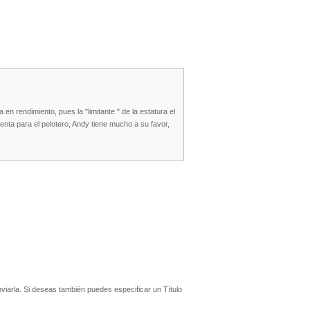
n rendimiento, pues la "limitante " de la estatura el
nta para el pelotero, Andy tiene mucho a su favor,
iarla. Si deseas también puedes especificar un Título