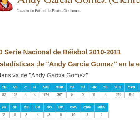
Jugador de Béisbol
del
Equipo Cienfuegos
0 Serie Nacional de Béisbol 2010-2011
stadísticas de "Andy Garcia Gomez" en la et
fensiva de "Andy Garcia Gomez"
CB
VB
C
H
AVE
OBP
2B
3B
HR
TB
SLU
OPS
32
23
4
4
.174
.367
0
0
0
4
.174
.541
SH
SF
DB
BB
SO
BD
CPA
CIPA
VIEV
2
0
3
4
3
0
19
3
1