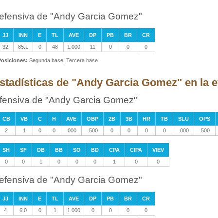
efensiva de "Andy Garcia Gomez"
JJ
INN
E
TL
AVE
DP
PB
BR
CR
32
85.1
0
48
1.000
11
0
0
0
Posiciones:
Segunda base, Tercera base
stadísticas de "Andy Garcia Gomez" en la e
fensiva de "Andy Garcia Gomez"
CB
VB
C
H
AVE
OBP
2B
3B
HR
TB
SLU
OPS
2
1
0
0
.000
.500
0
0
0
0
.000
.500
SH
SF
DB
BB
SO
BD
CPA
CIPA
VIEV
0
0
1
0
0
0
1
0
0
efensiva de "Andy Garcia Gomez"
JJ
INN
E
TL
AVE
DP
PB
BR
CR
4
6.0
0
1
1.000
0
0
0
0