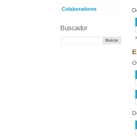
Colaboradores
D
Buscador
E
O
D