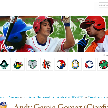
usuario
FOROS
PRONÓSTICOS
EN VIVO
CONTACTO
Hor
icio
»
Series
»
50 Serie Nacional de Béisbol 2010-2011
»
Cienfuegos
»
Andy Garcia Gomez
(
Cienf