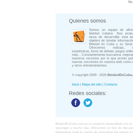
No 
Quienes somos
Somos un equipo de afici
béisbol cubano. Nos prop
tarea de desarrollar esta w
objetivo de brindar informació
Béisbol en Cuba y su Serie 
Ofrecemos noticias, rep
estadísticas, foros de debate, juegos onli
más... Constantemente buscamos mejorar
nuestros servicios por lo que pronto pu
nuevas secciones en nuestra web como 
y otros entretenimientos.
© copyright 2009 - 2026
BeisbolEnCuba
Inicio
|
Mapa del sitio
|
Contacto
Redes sociales:
BeisbolEnCuba.com es un proyecto desarrollado con la ide
reportajes y mucho más. Ofrecemos un foro de discusión
interactivos como la opción de pronosticar los juegos 