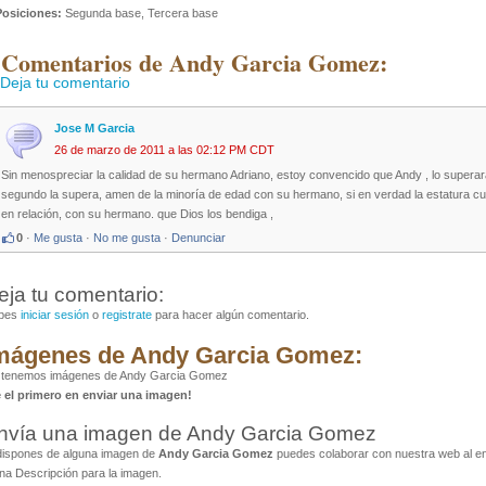
Posiciones:
Segunda base, Tercera base
 Comentarios de Andy Garcia Gomez:
Deja tu comentario
Jose M Garcia
26 de marzo de 2011 a las 02:12 PM CDT
Sin menospreciar la calidad de su hermano Adriano, estoy convencido que Andy , lo superara e
segundo la supera, amen de la minoría de edad con su hermano, si en verdad la estatura cue
en relación, con su hermano. que Dios los bendiga ,
0
·
Me gusta
·
No me gusta
·
Denunciar
eja tu comentario:
bes
iniciar sesión
o
registrate
para hacer algún comentario.
mágenes de Andy Garcia Gomez:
 tenemos imágenes de Andy Garcia Gomez
é el primero en enviar una imagen!
nvía una imagen de Andy Garcia Gomez
dispones de alguna imagen de
Andy Garcia Gomez
puedes colaborar con nuestra web al env
na Descripción para la imagen.