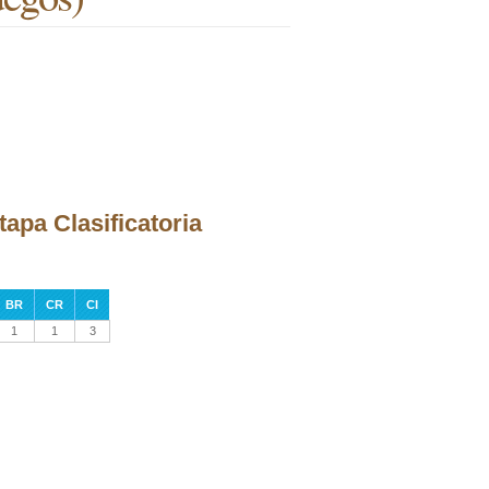
apa Clasificatoria
BR
CR
CI
1
1
3