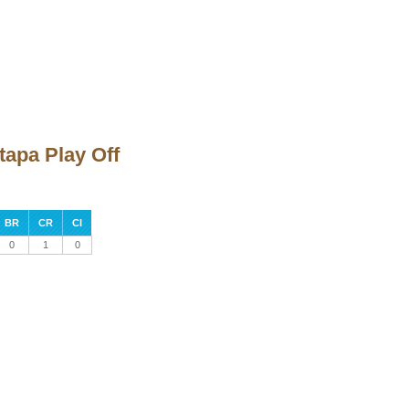
tapa Play Off
BR
CR
CI
0
1
0