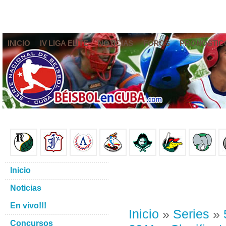
INICIO
IV LIGA ELITE
NOTICIAS
FOROS
PRONÓSTIC
Inicio
Noticias
En vivo!!!
Inicio
»
Series
»
Concursos