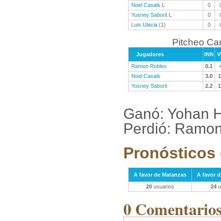
Noel Casals
L
0
Yusney Saborit
L
0
Luis Ulacia
(1)
0
Pitcheo C
Jugadores
INN
V
Ramon Robles
0.1
Noel Casals
3.0
1
Yusney Saborit
2.2
1
Ganó: Yohan H
Perdió: Ramon
Pronósticos 
A favor de Matanzas
A favor 
20
usuarios
24
u
0 Comentarios 