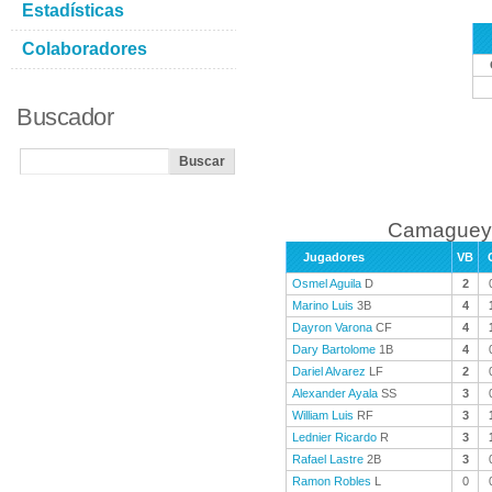
Estadísticas
Colaboradores
Buscador
Camaguey 
Jugadores
VB
Osmel Aguila
D
2
Marino Luis
3B
4
Dayron Varona
CF
4
Dary Bartolome
1B
4
Dariel Alvarez
LF
2
Alexander Ayala
SS
3
William Luis
RF
3
Lednier Ricardo
R
3
Rafael Lastre
2B
3
Ramon Robles
L
0