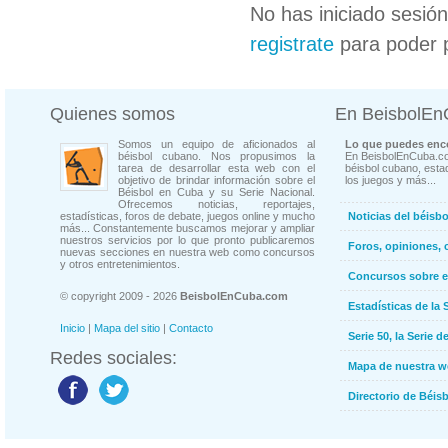
No has iniciado sesió
registrate
para poder 
Quienes somos
En BeisbolE
Somos un equipo de aficionados al
Lo que puedes enco
béisbol cubano. Nos propusimos la
En BeisbolEnCuba.co
tarea de desarrollar esta web con el
béisbol cubano, estad
objetivo de brindar información sobre el
los juegos y más...
Béisbol en Cuba y su Serie Nacional.
Ofrecemos noticias, reportajes,
estadísticas, foros de debate, juegos online y mucho
Noticias del béisb
más... Constantemente buscamos mejorar y ampliar
nuestros servicios por lo que pronto publicaremos
Foros, opiniones, 
nuevas secciones en nuestra web como concursos
y otros entretenimientos.
Concursos sobre e
© copyright 2009 - 2026
BeisbolEnCuba.com
Estadísticas de la 
Inicio
|
Mapa del sitio
|
Contacto
Serie 50, la Serie d
Redes sociales:
Mapa de nuestra 
Directorio de Béi