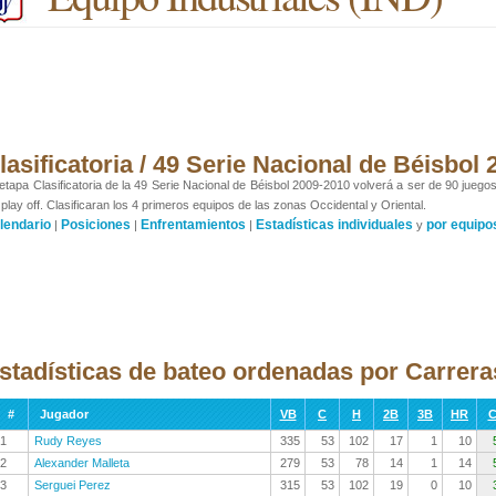
lasificatoria / 49 Serie Nacional de Béisbol
etapa Clasificatoria de la 49 Serie Nacional de Béisbol 2009-2010 volverá a ser de 90 juego
 play off. Clasificaran los 4 primeros equipos de las zonas Occidental y Oriental.
lendario
Posiciones
Enfrentamientos
Estadísticas individuales
por equipo
|
|
|
y
stadísticas de bateo ordenadas por Carrer
#
Jugador
VB
C
H
2B
3B
HR
C
1
Rudy Reyes
335
53
102
17
1
10
2
Alexander Malleta
279
53
78
14
1
14
3
Serguei Perez
315
53
102
19
0
10