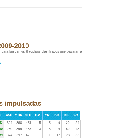
 2009-2010
s para buscar los 8 equipos clasificados que pasaran a
s
as impulsadas
I
AVE
OBP
SLU
BR
CR
DB
BB
SO
52
.304
.360
.451
5
5
9
22
24
50
.280
.399
.487
3
5
6
52
48
39
.324
.397
.479
1
1
12
28
33