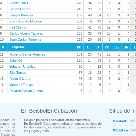
4
Stayler Hdez.
220
34
72
11
4
7
5
Lisban Correa
245
29
65
18
0
7
6
Leugim Barroso
267
48
84
23
3
4
7
Frank Camilo Morejon
169
9
43
9
0
2
8
Irait Chirino
258
41
75
19
0
4
9
Carlos Alberto Tabares
256
33
79
13
1
4
10
Juan Carlos Torriente
129
20
36
5
0
3
#
Jugador
VB
C
H
2B
3B
HR
C
11
Roberto Carlos Ramirez
161
23
41
12
1
1
12
Jokel Gil
128
14
39
5
0
4
13
Yohandri Urgelles
30
4
12
2
0
1
Eliut Torres
87
16
22
2
1
1
15
Raiko Olivares
96
15
28
6
0
0
16
Yasmani Tomas
26
4
5
0
1
1
17
Ricardo Fabian Gomez
5
2
1
0
0
0
En BeisbolEnCuba.com
Sitios de i
onados al
Lo que puedes encontrar en nuestra web
BeisbolCuban
usimos la
En BeisbolEnCuba.com podrás encontrar noticias del
eb con el
béisbol cubano, estadísticas, records, resultados de
- Sit
INDER.cu
n sobre el
los juegos y más...
Nacional.