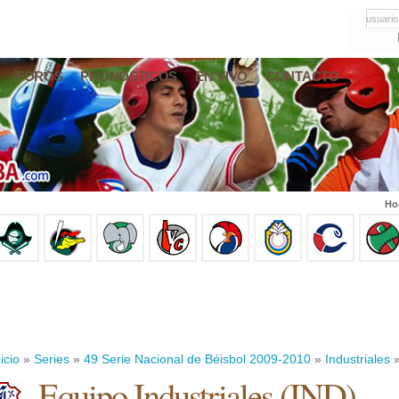
usuario
FOROS
PRONÓSTICOS
EN VIVO
CONTACTO
Ho
icio
»
Series
»
49 Serie Nacional de Béisbol 2009-2010
»
Industriales
»
Equipo Industriales (IND)