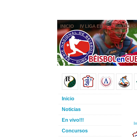
INICIO
IV LIGA ELITE
NOTICIAS
Inicio
Noticias
En vivo!!!
In
Concursos