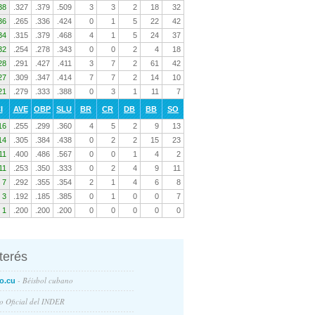
38
.327
.379
.509
3
3
2
18
32
36
.265
.336
.424
0
1
5
22
42
34
.315
.379
.468
4
1
5
24
37
32
.254
.278
.343
0
0
2
4
18
28
.291
.427
.411
3
7
2
61
42
27
.309
.347
.414
7
7
2
14
10
21
.279
.333
.388
0
3
1
11
7
I
AVE
OBP
SLU
BR
CR
DB
BB
SO
16
.255
.299
.360
4
5
2
9
13
14
.305
.384
.438
0
2
2
15
23
11
.400
.486
.567
0
0
1
4
2
11
.253
.350
.333
0
2
4
9
11
7
.292
.355
.354
2
1
4
6
8
3
.192
.185
.385
0
1
0
0
7
1
.200
.200
.200
0
0
0
0
0
nterés
- Béisbol cubano
o.cu
io Oficial del INDER