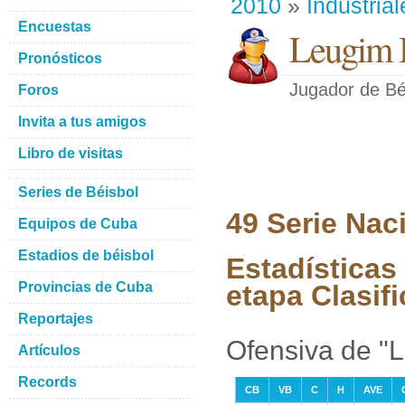
2010
»
Industrial
Encuestas
Leugim 
Pronósticos
Jugador de Bé
Foros
Invita a tus amigos
Libro de visitas
Series de Béisbol
49 Serie Nac
Equipos de Cuba
Estadios de béisbol
Estadísticas
Provincias de Cuba
etapa Clasifi
Reportajes
Ofensiva de "
Artículos
Records
CB
VB
C
H
AVE