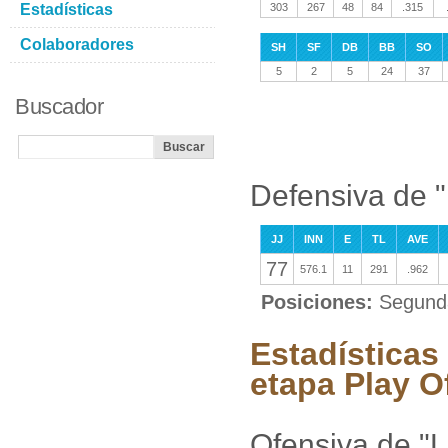
Estadísticas
303
267
48
84
.315
Colaboradores
SH
SF
DB
BB
SO
5
2
5
24
37
Buscador
Defensiva de 
JJ
INN
E
TL
AVE
77
576.1
11
291
.962
Posiciones:
Segunda
Estadísticas
etapa Play O
Ofensiva de "