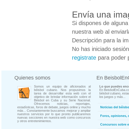
Envía una ima
Si dispones de algun
nuestra web al enviarl
Descripción para la i
No has iniciado sesió
registrate
para poder 
Quienes somos
En BeisbolE
Somos un equipo de aficionados al
Lo que puedes enco
béisbol cubano. Nos propusimos la
En BeisbolEnCuba.co
tarea de desarrollar esta web con el
béisbol cubano, estad
objetivo de brindar información sobre el
los juegos y más...
Béisbol en Cuba y su Serie Nacional.
Ofrecemos noticias, reportajes,
estadísticas, foros de debate, juegos online y mucho
Noticias del béisb
más... Constantemente buscamos mejorar y ampliar
nuestros servicios por lo que pronto publicaremos
Foros, opiniones, 
nuevas secciones en nuestra web como concursos
y otros entretenimientos.
Concursos sobre e