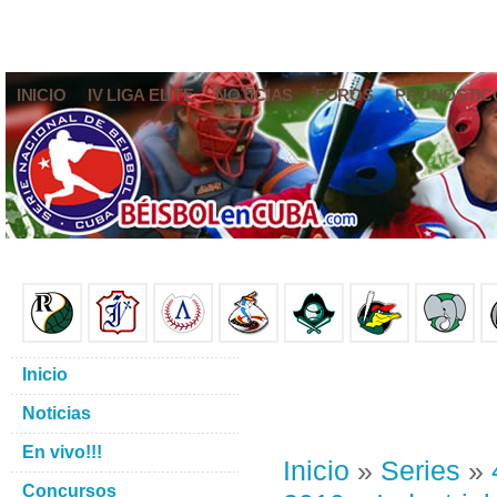
INICIO
IV LIGA ELITE
NOTICIAS
FOROS
PRONÓSTIC
Inicio
Noticias
En vivo!!!
Inicio
»
Series
»
Concursos