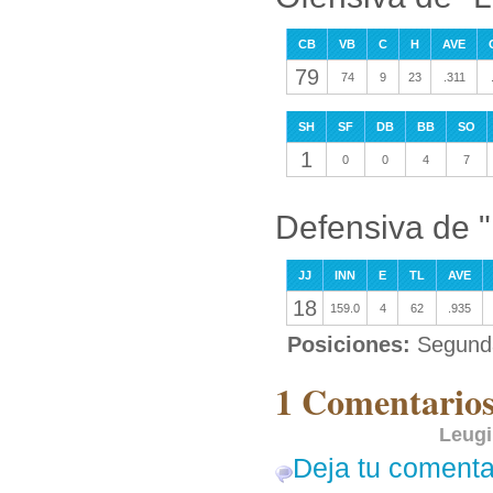
CB
VB
C
H
AVE
79
74
9
23
.311
SH
SF
DB
BB
SO
1
0
0
4
7
Defensiva de 
JJ
INN
E
TL
AVE
18
159.0
4
62
.935
Posiciones:
Segunda
1 Comentarios
Leugi
Deja tu comenta