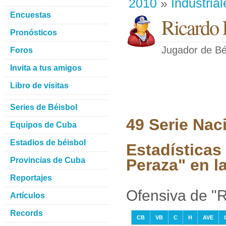
2010
»
Industrial
Encuestas
Ricardo
Pronósticos
Jugador de Bé
Foros
Invita a tus amigos
Libro de visitas
Series de Béisbol
49 Serie Nac
Equipos de Cuba
Estadios de béisbol
Estadísticas
Provincias de Cuba
Peraza" en la
Reportajes
Ofensiva de "
Artículos
Records
CB
VB
C
H
AVE