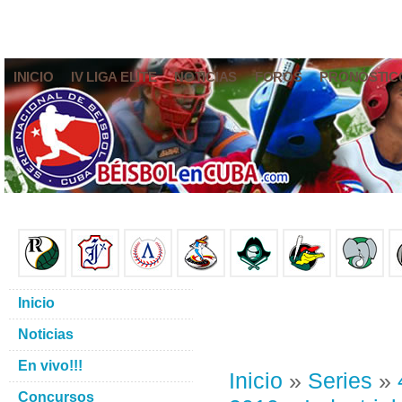
INICIO
IV LIGA ELITE
NOTICIAS
FOROS
PRONÓSTIC
Inicio
Noticias
En vivo!!!
Inicio
»
Series
»
Concursos