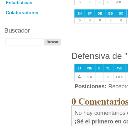
Estadísticas
5
5
2
1
.200
Colaboradores
SH
SF
DB
BB
SO
0
0
0
0
0
Buscador
Defensiva de 
JJ
INN
E
TL
AVE
4
6.0
0
9
1.000
Posiciones:
Recept
0 Comentarios
No hay comentarios
¡Sé el primero en 