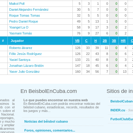
Maikol Poll
5
3
1
0
0
0
Daniel Alejandro Fernández
30
5
7
0
0
0
Roque Tomas Tomas
32
5
5
0
0
0
Pedro Daniel Roque
49
5
13
1
0
0
Yoangel La O
58
9
17
3
0
2
Yasmani Tomás
76
9
27
6
0
2
#
Jugador
VB
C
H
2B
3B
HR
C
Roberto álvarez
126
33
39
11
0
4
Félix Jesús Rodríguez
126
22
43
8
0
6
Yasiel Santoya
133
21
40
8
0
3
Jonathan Lázaro Bridón
147
18
45
6
0
4
Yaser Julio González
160
34
56
7
0
13
En BeisbolEnCuba.com
Sitios de i
onados al
Lo que puedes encontrar en nuestra web
BeisbolCuban
usimos la
En BeisbolEnCuba.com podrás encontrar noticias del
eb con el
béisbol cubano, estadísticas, records, resultados de
- Sit
INDER.cu
n sobre el
los juegos y más...
Nacional.
ortajes,
FutbolClubEu
ne y mucho
Noticias del béisbol cubano
 y ampliar
blicaremos
Foros, opiniones, comentarios...
concursos