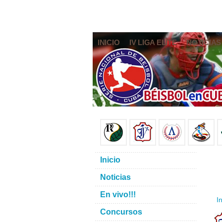
INICIO
IV LIGA ELITE
NOTICIAS
Inicio
Noticias
En vivo!!!
In
Concursos