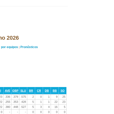
ano 2026
por equipos
Pronósticos
y
|
I
AVE
OBP
SLU
BR
CR
DB
BB
SO
23
.336
.379
.575
2
0
1
9
25
22
.255
.353
.428
5
1
1
22
23
22
.380
.448
.527
5
3
4
16
5
0
-
-
-
0
0
0
0
0