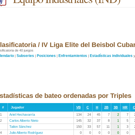
lasificatoria / IV Liga Elite del Beisbol Cub
sificatoria de 40 juegos
lendario
Subseries
Posiciones
Enfrentamientos
Estadísticas individuales
|
|
|
|
stadísticas de bateo ordenadas por Triples
#
Jugador
VB
C
H
2B
3B
HR
C
1
Ariel Hechavarría
134
24
45
7
2
7
2
Carlos Alberto Nieto
145
32
37
8
1
5
Tailon Sánchez
150
33
57
11
1
3
4
Julio Alberto Rodríguez
0
0
0
0
0
0