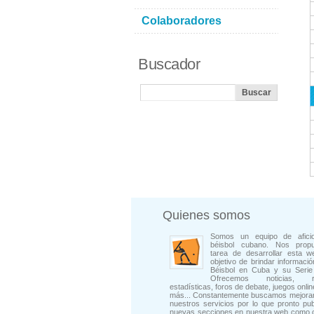
Colaboradores
Buscador
Quienes somos
Somos un equipo de afici
béisbol cubano. Nos prop
tarea de desarrollar esta w
objetivo de brindar informació
Béisbol en Cuba y su Serie 
Ofrecemos noticias, rep
estadísticas, foros de debate, juegos onli
más... Constantemente buscamos mejorar
nuestros servicios por lo que pronto pu
nuevas secciones en nuestra web como 