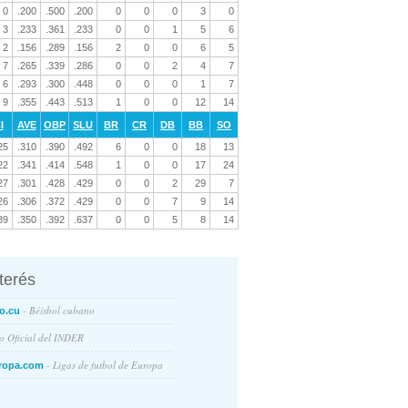
0
.200
.500
.200
0
0
0
3
0
3
.233
.361
.233
0
0
1
5
6
2
.156
.289
.156
2
0
0
6
5
7
.265
.339
.286
0
0
2
4
7
6
.293
.300
.448
0
0
0
1
7
9
.355
.443
.513
1
0
0
12
14
I
AVE
OBP
SLU
BR
CR
DB
BB
SO
25
.310
.390
.492
6
0
0
18
13
22
.341
.414
.548
1
0
0
17
24
27
.301
.428
.429
0
0
2
29
7
26
.306
.372
.429
0
0
7
9
14
39
.350
.392
.637
0
0
5
8
14
nterés
- Béisbol cubano
o.cu
io Oficial del INDER
- Ligas de futbol de Europa
ropa.com