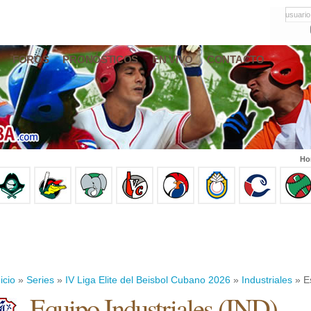
usuario
FOROS
PRONÓSTICOS
EN VIVO
CONTACTO
Ho
icio
»
Series
»
IV Liga Elite del Beisbol Cubano 2026
»
Industriales
» Es
Equipo Industriales (IND)