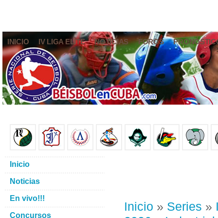
INICIO
IV LIGA ELITE
NOTICIAS
FOROS
PRONÓSTIC
Inicio
Noticias
En vivo!!!
Inicio
»
Series
»
Concursos