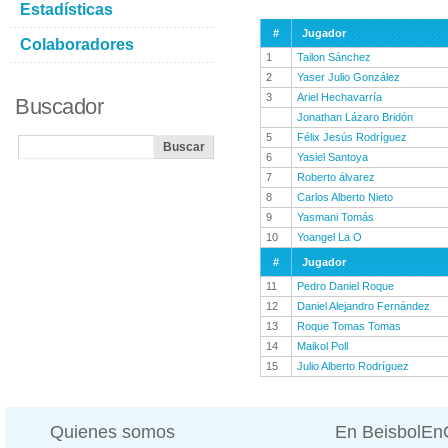
Estadísticas
#
Jugador
Colaboradores
1
Tailon Sánchez
2
Yaser Julio González
3
Ariel Hechavarría
Buscador
Jonathan Lázaro Bridón
5
Félix Jesús Rodríguez
6
Yasiel Santoya
7
Roberto álvarez
8
Carlos Alberto Nieto
9
Yasmani Tomás
10
Yoangel La O
#
Jugador
11
Pedro Daniel Roque
12
Daniel Alejandro Fernández
13
Roque Tomas Tomas
14
Maikol Poll
15
Julio Alberto Rodríguez
Quienes somos
En BeisbolE