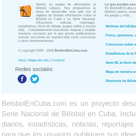
Somos un equipo de aficionados al
Lo que puedes enco
béisbol cubano. Nos propusimos la
En BeisbolEnCuba.co
tarea de desarrollar esta web con el
béisbol cubano, estad
objetivo de brindar información sobre el
los juegos y más...
Béisbol en Cuba y su Serie Nacional.
Ofrecemos noticias, reportajes,
estadísticas, foros de debate, juegos online y mucho
Noticias del béisb
más... Constantemente buscamos mejorar y ampliar
nuestros servicios por lo que pronto publicaremos
Foros, opiniones, 
nuevas secciones en nuestra web como concursos
y otros entretenimientos.
Concursos sobre e
© copyright 2009 - 2026
BeisbolEnCuba.com
Estadísticas de la 
Inicio
|
Mapa del sitio
|
Contacto
Serie 50, la Serie d
Redes sociales:
Mapa de nuestra 
Directorio de Béi
BeisbolEnCuba.com es un proyecto desarr
Serie Nacional de Béisbol en Cuba. Inclui
diarios, estadísticas, noticias, report
para que los usuarios publiquen sus ideas