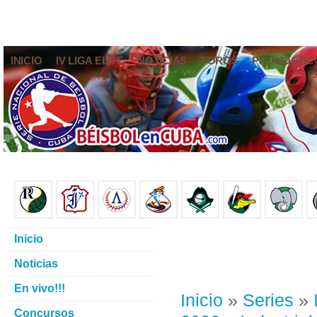
INICIO
IV LIGA ELITE
NOTICIAS
FOROS
PRONÓSTIC
Inicio
Noticias
En vivo!!!
Inicio
»
Series
»
Concursos