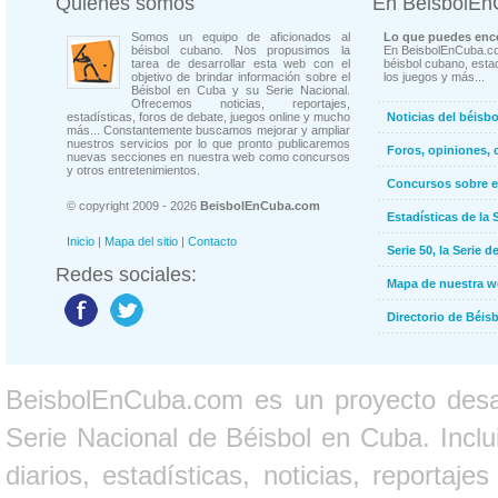
Quienes somos
En BeisbolE
Somos un equipo de aficionados al
Lo que puedes enco
béisbol cubano. Nos propusimos la
En BeisbolEnCuba.co
tarea de desarrollar esta web con el
béisbol cubano, estad
objetivo de brindar información sobre el
los juegos y más...
Béisbol en Cuba y su Serie Nacional.
Ofrecemos noticias, reportajes,
estadísticas, foros de debate, juegos online y mucho
Noticias del béisb
más... Constantemente buscamos mejorar y ampliar
nuestros servicios por lo que pronto publicaremos
Foros, opiniones, 
nuevas secciones en nuestra web como concursos
y otros entretenimientos.
Concursos sobre e
© copyright 2009 - 2026
BeisbolEnCuba.com
Estadísticas de la 
Inicio
|
Mapa del sitio
|
Contacto
Serie 50, la Serie d
Redes sociales:
Mapa de nuestra 
Directorio de Béi
BeisbolEnCuba.com es un proyecto desarr
Serie Nacional de Béisbol en Cuba. Inclui
diarios, estadísticas, noticias, report