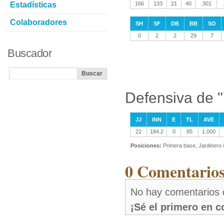
Estadísticas
166
133
21
40
.301
Colaboradores
SH
SF
DB
BB
SO
0
2
2
29
7
Buscador
Defensiva de "
JJ
INN
E
TL
AVE
22
184.2
0
85
1.000
Posiciones:
Primera base, Jardinero 
0 Comentarios
No hay comentarios 
¡Sé el primero en 