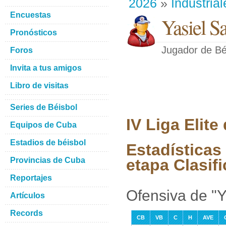
2026
»
Industrial
Encuestas
Yasiel S
Pronósticos
Jugador de Bé
Foros
Invita a tus amigos
Libro de visitas
Series de Béisbol
IV Liga Elit
Equipos de Cuba
Estadios de béisbol
Estadísticas
Provincias de Cuba
etapa Clasifi
Reportajes
Ofensiva de "Y
Artículos
Records
CB
VB
C
H
AVE