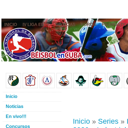
INICIO
IV LIGA ELITE
NOTICIAS
FOROS
PRONÓSTIC
Inicio
Noticias
En vivo!!!
Inicio
»
Series
»
Concursos