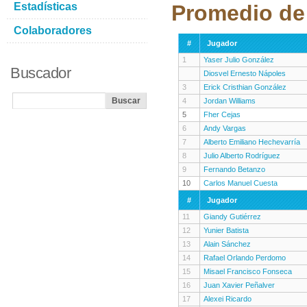
Estadísticas
Promedio de 
Colaboradores
#
Jugador
1
Yaser Julio González
Buscador
Diosvel Ernesto Nápoles
3
Erick Cristhian González
4
Jordan Williams
5
Fher Cejas
6
Andy Vargas
7
Alberto Emiliano Hechevarría
8
Julio Alberto Rodríguez
9
Fernando Betanzo
10
Carlos Manuel Cuesta
#
Jugador
11
Giandy Gutiérrez
12
Yunier Batista
13
Alain Sánchez
14
Rafael Orlando Perdomo
15
Misael Francisco Fonseca
16
Juan Xavier Peñalver
17
Alexei Ricardo