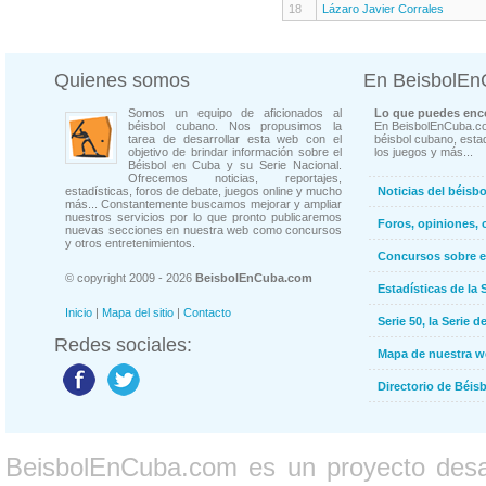
18
Lázaro Javier Corrales
Quienes somos
En BeisbolE
Somos un equipo de aficionados al
Lo que puedes enco
béisbol cubano. Nos propusimos la
En BeisbolEnCuba.co
tarea de desarrollar esta web con el
béisbol cubano, estad
objetivo de brindar información sobre el
los juegos y más...
Béisbol en Cuba y su Serie Nacional.
Ofrecemos noticias, reportajes,
estadísticas, foros de debate, juegos online y mucho
Noticias del béisb
más... Constantemente buscamos mejorar y ampliar
nuestros servicios por lo que pronto publicaremos
Foros, opiniones, 
nuevas secciones en nuestra web como concursos
y otros entretenimientos.
Concursos sobre e
© copyright 2009 - 2026
BeisbolEnCuba.com
Estadísticas de la 
Inicio
|
Mapa del sitio
|
Contacto
Serie 50, la Serie d
Redes sociales:
Mapa de nuestra 
Directorio de Béi
BeisbolEnCuba.com es un proyecto desarr