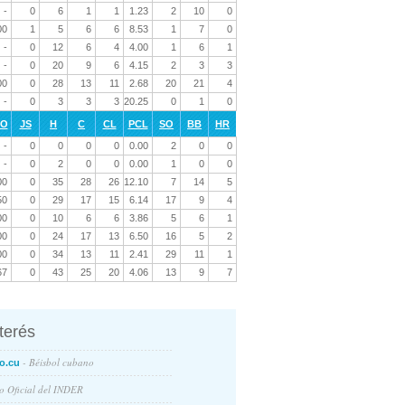
-
0
6
1
1
1.23
2
10
0
00
1
5
6
6
8.53
1
7
0
-
0
12
6
4
4.00
1
6
1
-
0
20
9
6
4.15
2
3
3
00
0
28
13
11
2.68
20
21
4
-
0
3
3
3
20.25
0
1
0
RO
JS
H
C
CL
PCL
SO
BB
HR
-
0
0
0
0
0.00
2
0
0
-
0
2
0
0
0.00
1
0
0
00
0
35
28
26
12.10
7
14
5
50
0
29
17
15
6.14
17
9
4
00
0
10
6
6
3.86
5
6
1
00
0
24
17
13
6.50
16
5
2
00
0
34
13
11
2.41
29
11
1
67
0
43
25
20
4.06
13
9
7
nterés
- Béisbol cubano
o.cu
io Oficial del INDER