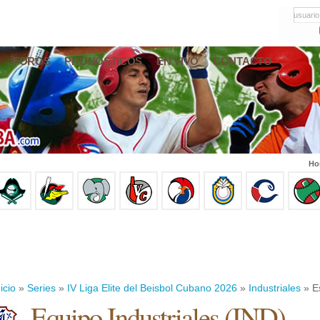
usuario
FOROS
PRONÓSTICOS
EN VIVO
CONTACTO
Ho
icio
»
Series
»
IV Liga Elite del Beisbol Cubano 2026
»
Industriales
» Es
Equipo Industriales (IND)