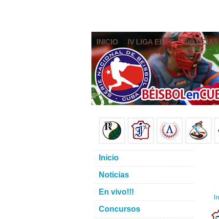
INICIO
IV LIGA ELITE
NOTICIAS
Inicio
Noticias
En vivo!!!
In
Concursos