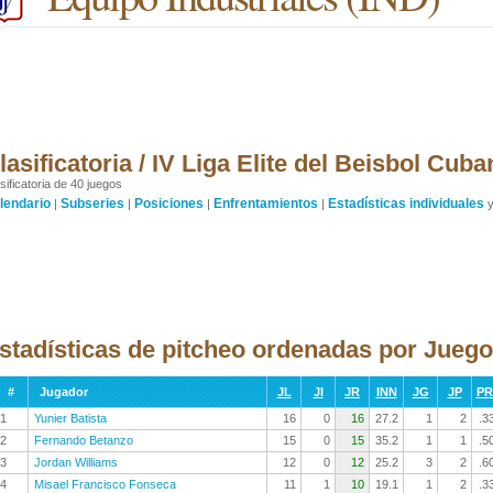
lasificatoria / IV Liga Elite del Beisbol Cub
sificatoria de 40 juegos
lendario
Subseries
Posiciones
Enfrentamientos
Estadísticas individuales
|
|
|
|
stadísticas de pitcheo ordenadas por Jueg
#
Jugador
JL
JI
JR
INN
JG
JP
P
1
Yunier Batista
16
0
16
27.2
1
2
.3
2
Fernando Betanzo
15
0
15
35.2
1
1
.5
3
Jordan Williams
12
0
12
25.2
3
2
.6
4
Misael Francisco Fonseca
11
1
10
19.1
1
2
.3