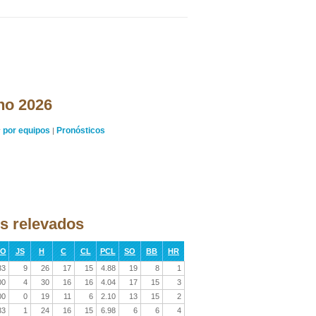
ano 2026
por equipos
Pronósticos
y
|
os relevados
RO
JS
H
C
CL
PCL
SO
BB
HR
33
9
26
17
15
4.88
19
8
1
00
4
30
16
16
4.04
17
15
3
00
0
19
11
6
2.10
13
15
2
33
1
24
16
15
6.98
6
6
4