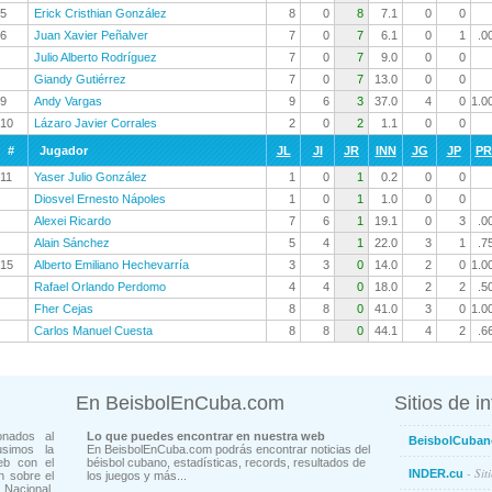
5
Erick Cristhian González
8
0
8
7.1
0
0
6
Juan Xavier Peñalver
7
0
7
6.1
0
1
.0
Julio Alberto Rodríguez
7
0
7
9.0
0
0
Giandy Gutiérrez
7
0
7
13.0
0
0
9
Andy Vargas
9
6
3
37.0
4
0
1.0
10
Lázaro Javier Corrales
2
0
2
1.1
0
0
#
Jugador
JL
JI
JR
INN
JG
JP
P
11
Yaser Julio González
1
0
1
0.2
0
0
Diosvel Ernesto Nápoles
1
0
1
1.0
0
0
Alexei Ricardo
7
6
1
19.1
0
3
.0
Alain Sánchez
5
4
1
22.0
3
1
.7
15
Alberto Emiliano Hechevarría
3
3
0
14.0
2
0
1.0
Rafael Orlando Perdomo
4
4
0
18.0
2
2
.5
Fher Cejas
8
8
0
41.0
3
0
1.0
Carlos Manuel Cuesta
8
8
0
44.1
4
2
.6
En BeisbolEnCuba.com
Sitios de i
onados al
Lo que puedes encontrar en nuestra web
BeisbolCuban
usimos la
En BeisbolEnCuba.com podrás encontrar noticias del
eb con el
béisbol cubano, estadísticas, records, resultados de
- Sit
INDER.cu
n sobre el
los juegos y más...
Nacional.