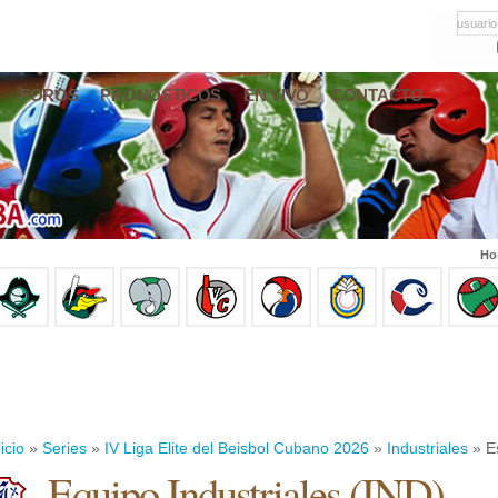
usuario
FOROS
PRONÓSTICOS
EN VIVO
CONTACTO
Ho
icio
»
Series
»
IV Liga Elite del Beisbol Cubano 2026
»
Industriales
» Es
Equipo Industriales (IND)