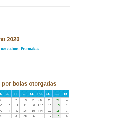
ano 2026
por equipos
Pronósticos
y
|
 por bolas otorgadas
RO
JS
H
C
CL
PCL
SO
BB
HR
00
0
28
13
11
2.68
20
21
4
00
0
19
11
6
2.10
13
15
2
00
4
30
16
16
4.04
17
15
3
00
0
35
28
26
12.10
7
14
5