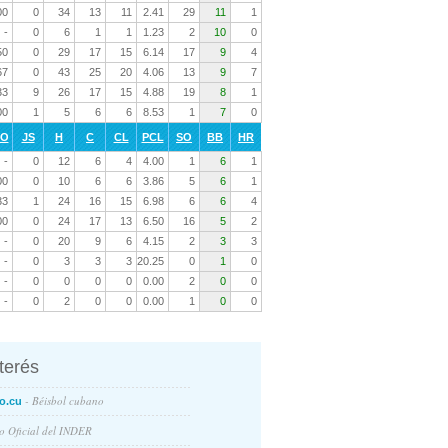
00
0
34
13
11
2.41
29
11
1
-
0
6
1
1
1.23
2
10
0
50
0
29
17
15
6.14
17
9
4
67
0
43
25
20
4.06
13
9
7
33
9
26
17
15
4.88
19
8
1
00
1
5
6
6
8.53
1
7
0
RO
JS
H
C
CL
PCL
SO
BB
HR
-
0
12
6
4
4.00
1
6
1
00
0
10
6
6
3.86
5
6
1
33
1
24
16
15
6.98
6
6
4
00
0
24
17
13
6.50
16
5
2
-
0
20
9
6
4.15
2
3
3
-
0
3
3
3
20.25
0
1
0
-
0
0
0
0
0.00
2
0
0
-
0
2
0
0
0.00
1
0
0
nterés
- Béisbol cubano
o.cu
io Oficial del INDER