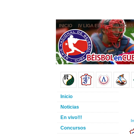
INICIO
IV LIGA ELITE
NOTICIAS
Inicio
Noticias
En vivo!!!
In
Concursos