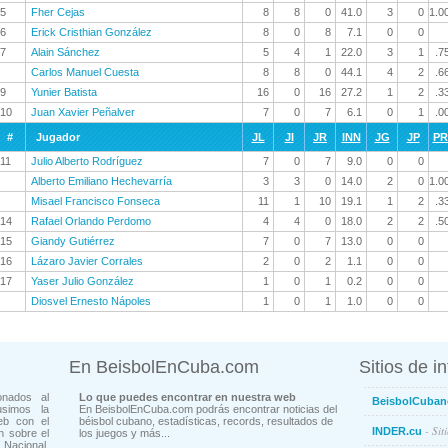
5
Fher Cejas
8
8
0
41.0
3
0
1.0
6
Erick Cristhian González
8
0
8
7.1
0
0
7
Alain Sánchez
5
4
1
22.0
3
1
.7
Carlos Manuel Cuesta
8
8
0
44.1
4
2
.6
9
Yunier Batista
16
0
16
27.2
1
2
.3
10
Juan Xavier Peñalver
7
0
7
6.1
0
1
.0
#
Jugador
JL
JI
JR
INN
JG
JP
P
11
Julio Alberto Rodríguez
7
0
7
9.0
0
0
Alberto Emiliano Hechevarría
3
3
0
14.0
2
0
1.0
Misael Francisco Fonseca
11
1
10
19.1
1
2
.3
14
Rafael Orlando Perdomo
4
4
0
18.0
2
2
.5
15
Giandy Gutiérrez
7
0
7
13.0
0
0
16
Lázaro Javier Corrales
2
0
2
1.1
0
0
17
Yaser Julio González
1
0
1
0.2
0
0
Diosvel Ernesto Nápoles
1
0
1
1.0
0
0
En BeisbolEnCuba.com
Sitios de i
onados al
Lo que puedes encontrar en nuestra web
BeisbolCuban
usimos la
En BeisbolEnCuba.com podrás encontrar noticias del
eb con el
béisbol cubano, estadísticas, records, resultados de
- Sit
INDER.cu
n sobre el
los juegos y más...
Nacional.