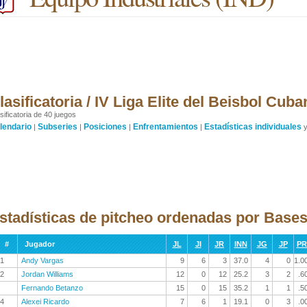
lasificatoria / IV Liga Elite del Beisbol Cub
sificatoria de 40 juegos
lendario
Subseries
Posiciones
Enfrentamientos
Estadísticas individuales
|
|
|
|
stadísticas de pitcheo ordenadas por Bases
#
Jugador
JL
JI
JR
INN
JG
JP
P
1
Andy Vargas
9
6
3
37.0
4
0
1.0
2
Jordan Williams
12
0
12
25.2
3
2
.6
Fernando Betanzo
15
0
15
35.2
1
1
.5
4
Alexei Ricardo
7
6
1
19.1
0
3
.0