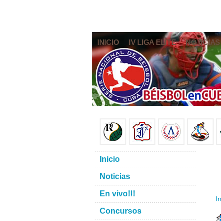
INICIO
IV LIGA ELITE
NOTICIAS
Inicio
Noticias
En vivo!!!
In
Concursos