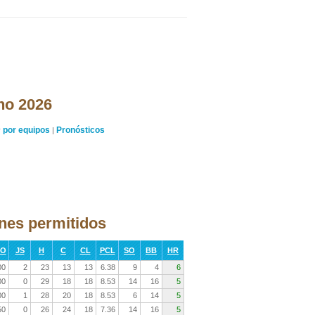
ano 2026
por equipos
Pronósticos
y
|
nes permitidos
RO
JS
H
C
CL
PCL
SO
BB
HR
00
2
23
13
13
6.38
9
4
6
00
0
29
18
18
8.53
14
16
5
00
1
28
20
18
8.53
6
14
5
50
0
26
24
18
7.36
14
16
5