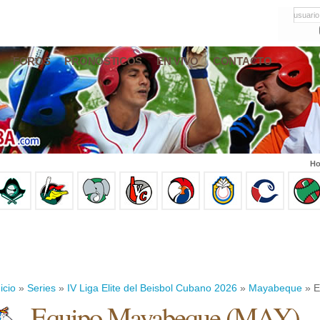
usuario
FOROS
PRONÓSTICOS
EN VIVO
CONTACTO
Ho
icio
»
Series
»
IV Liga Elite del Beisbol Cubano 2026
»
Mayabeque
» E
Equipo Mayabeque (MAY)