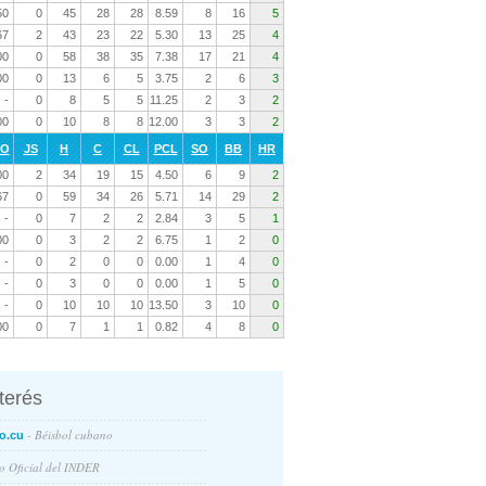
50
0
45
28
28
8.59
8
16
5
67
2
43
23
22
5.30
13
25
4
00
0
58
38
35
7.38
17
21
4
00
0
13
6
5
3.75
2
6
3
-
0
8
5
5
11.25
2
3
2
00
0
10
8
8
12.00
3
3
2
RO
JS
H
C
CL
PCL
SO
BB
HR
00
2
34
19
15
4.50
6
9
2
67
0
59
34
26
5.71
14
29
2
-
0
7
2
2
2.84
3
5
1
00
0
3
2
2
6.75
1
2
0
-
0
2
0
0
0.00
1
4
0
-
0
3
0
0
0.00
1
5
0
-
0
10
10
10
13.50
3
10
0
00
0
7
1
1
0.82
4
8
0
nterés
- Béisbol cubano
o.cu
io Oficial del INDER