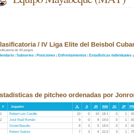
lasificatoria / IV Liga Elite del Beisbol Cub
sificatoria de 40 juegos
lendario
Subseries
Posiciones
Enfrentamientos
Estadísticas individuales
|
|
|
|
stadísticas de pitcheo ordenadas por Jonro
#
Jugador
JL
JI
JR
INN
JG
JP
P
1
Rafael Luís Castillo
10
0
10
18.1
0
1
.0
2
José Raúl Román
9
0
9
19.0
0
1
.0
Osniel Basulto
8
3
5
19.0
0
3
.0
Robert Suárez
7
3
4
22.0
3
1
.7