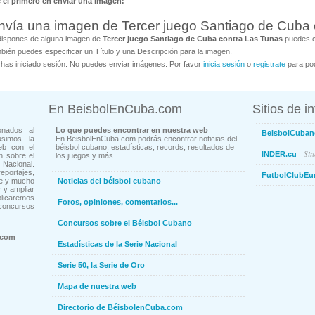
é el primero en enviar una imagen!
nvía una imagen de Tercer juego Santiago de Cuba 
dispones de alguna imagen de
Tercer juego Santiago de Cuba contra Las Tunas
puedes co
bién puedes especificar un Título y una Descripción para la imagen.
has iniciado sesión. No puedes enviar imágenes. Por favor
inicia sesión
o
registrate
para pod
En BeisbolEnCuba.com
Sitios de i
onados al
Lo que puedes encontrar en nuestra web
BeisbolCuban
usimos la
En BeisbolEnCuba.com podrás encontrar noticias del
eb con el
béisbol cubano, estadísticas, records, resultados de
- Sit
INDER.cu
n sobre el
los juegos y más...
Nacional.
ortajes,
FutbolClubEu
ne y mucho
Noticias del béisbol cubano
 y ampliar
blicaremos
Foros, opiniones, comentarios...
concursos
Concursos sobre el Béisbol Cubano
.com
Estadísticas de la Serie Nacional
Serie 50, la Serie de Oro
Mapa de nuestra web
Directorio de BéisbolenCuba.com