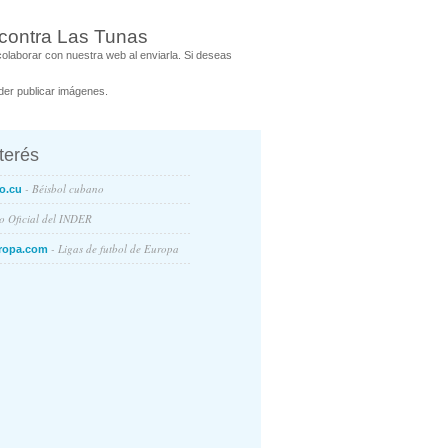
contra Las Tunas
laborar con nuestra web al enviarla. Si deseas
er publicar imágenes.
nterés
- Béisbol cubano
o.cu
io Oficial del INDER
- Ligas de futbol de Europa
ropa.com