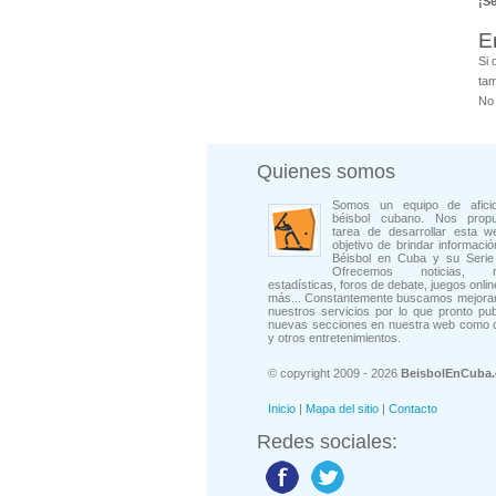
¡S
E
Si 
tam
No 
Quienes somos
Somos un equipo de afici
béisbol cubano. Nos prop
tarea de desarrollar esta w
objetivo de brindar informació
Béisbol en Cuba y su Serie 
Ofrecemos noticias, rep
estadísticas, foros de debate, juegos onli
más... Constantemente buscamos mejorar
nuestros servicios por lo que pronto pu
nuevas secciones en nuestra web como 
y otros entretenimientos.
© copyright 2009 - 2026
BeisbolEnCuba
Inicio
|
Mapa del sitio
|
Contacto
Redes sociales: