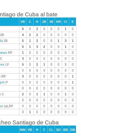
ntiago de Cuba al bate
VB
C
H
2B
3B
HR
CI
E
6
0
2
0
0
0
1
0
2B
4
2
2
0
0
0
0
0
ía
1B
5
1
2
0
0
1
3
1
5
1
3
2
0
0
1
0
ranes
RF
1
0
0
0
0
0
0
0
C
3
0
0
0
0
0
0
0
rez
LF
5
0
2
1
0
0
1
0
0
0
0
0
0
0
0
0
s
RF
3
0
0
0
0
0
0
1
grín
P
0
0
0
0
0
0
0
1
0
0
0
0
0
0
0
0
s
C
2
0
1
1
0
0
1
0
0
0
0
0
0
0
0
0
ez
(a),RF
0
0
0
0
0
0
0
0
0
1
0
0
0
0
0
0
cheo Santiago de Cuba
INN
VB
H
C
CL
SO
BB
DB