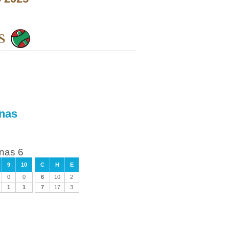
s
unas
nas 6
9
10
C
H
E
0
0
6
10
2
1
1
7
17
3