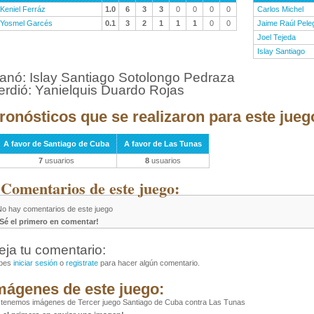
Keniel Ferráz
1.0
6
3
3
0
0
0
0
Carlos Michel
Yosmel Garcés
0.1
3
2
1
1
1
0
0
Jaime Raúl Pele
Joel Tejeda
Islay Santiago
anó: Islay Santiago Sotolongo Pedraza
erdió: Yanielquis Duardo Rojas
ronósticos que se realizaron para este jueg
A favor de Santiago de Cuba
A favor de Las Tunas
7
usuarios
8
usuarios
 Comentarios de este juego:
No hay comentarios de este juego
¡Sé el primero en comentar!
eja tu comentario:
bes
iniciar sesión
o
registrate
para hacer algún comentario.
mágenes de este juego:
tenemos imágenes de Tercer juego Santiago de Cuba contra Las Tunas