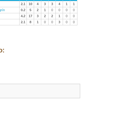
2.1
10
4
3
3
4
1
1
grín
0.2
5
2
1
0
0
0
0
4.2
17
3
2
2
1
0
0
2.1
8
1
0
0
3
0
0
o: