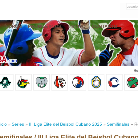
usuario
FOROS
PRONÓSTICOS
EN VIVO
CONTACTO
Ho
icio
»
Series
»
III Liga Elite del Beisbol Cubano 2025
»
Semifinales
» R
emifinales / III Liga Elite del Beisbol Cuban