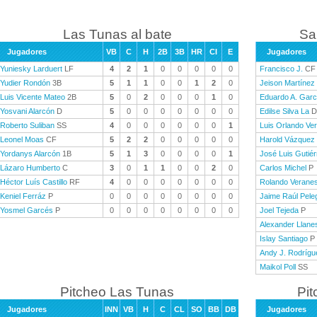
Las Tunas al bate
Sa
Jugadores
VB
C
H
2B
3B
HR
CI
E
Jugadores
Yuniesky Larduert
LF
4
2
1
0
0
0
0
0
Francisco J.
CF
Yudier Rondón
3B
5
1
1
0
0
1
2
0
Jeison Martínez
Luis Vicente Mateo
2B
5
0
2
0
0
0
1
0
Eduardo A. Garc
Yosvani Alarcón
D
5
0
0
0
0
0
0
0
Edilse Silva La
D
Roberto Suliban
SS
4
0
0
0
0
0
0
1
Luis Orlando Ve
Leonel Moas
CF
5
2
2
0
0
0
0
0
Harold Vázquez
Yordanys Alarcón
1B
5
1
3
0
0
0
0
1
José Luis Gutiér
Lázaro Humberto
C
3
0
1
1
0
0
2
0
Carlos Michel
P
Héctor Luís Castillo
RF
4
0
0
0
0
0
0
0
Rolando Verane
Keniel Ferráz
P
0
0
0
0
0
0
0
0
Jaime Raúl Pele
Yosmel Garcés
P
0
0
0
0
0
0
0
0
Joel Tejeda
P
Alexander Llane
Islay Santiago
P
Andy J. Rodrígu
Maikol Poll
SS
Pitcheo Las Tunas
Pit
Jugadores
INN
VB
H
C
CL
SO
BB
DB
Jugadores