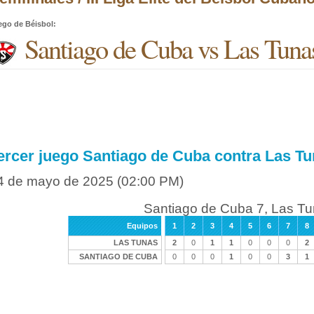
ego de Béisbol
:
Santiago de Cuba vs Las Tuna
ercer juego Santiago de Cuba contra Las T
4 de mayo de 2025
(02:00 PM)
Santiago de Cuba 7, Las Tu
Equipos
1
2
3
4
5
6
7
8
LAS TUNAS
2
0
1
1
0
0
0
2
SANTIAGO DE CUBA
0
0
0
1
0
0
3
1