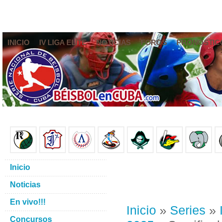
INICIO
IV LIGA ELITE
NOTICIAS
FOROS
PRONÓSTIC
Inicio
Noticias
En vivo!!!
Inicio
»
Series
»
Concursos