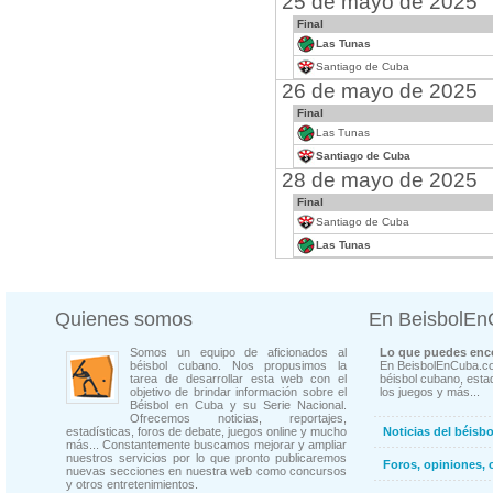
25 de mayo de 2025
Final
Las Tunas
Santiago de Cuba
26 de mayo de 2025
Final
Las Tunas
Santiago de Cuba
28 de mayo de 2025
Final
Santiago de Cuba
Las Tunas
Quienes somos
En BeisbolE
Somos un equipo de aficionados al
Lo que puedes enco
béisbol cubano. Nos propusimos la
En BeisbolEnCuba.co
tarea de desarrollar esta web con el
béisbol cubano, estad
objetivo de brindar información sobre el
los juegos y más...
Béisbol en Cuba y su Serie Nacional.
Ofrecemos noticias, reportajes,
estadísticas, foros de debate, juegos online y mucho
Noticias del béisb
más... Constantemente buscamos mejorar y ampliar
nuestros servicios por lo que pronto publicaremos
Foros, opiniones, 
nuevas secciones en nuestra web como concursos
y otros entretenimientos.