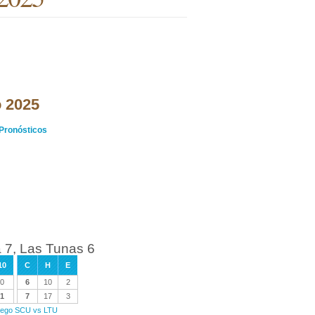
o 2025
Pronósticos
 7, Las Tunas 6
10
C
H
E
0
6
10
2
1
7
17
3
juego SCU vs LTU