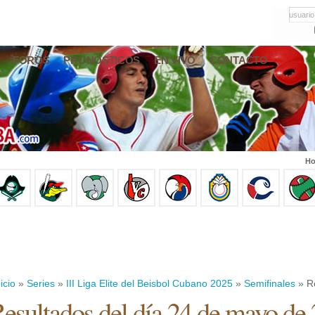
usuario
FOROS
PRONÓSTICOS
EN VIVO
CONTACTO
Ho
icio
»
Series
»
III Liga Elite del Beisbol Cubano 2025
»
Semifinales
» R
esultados del día 24 de mayo de