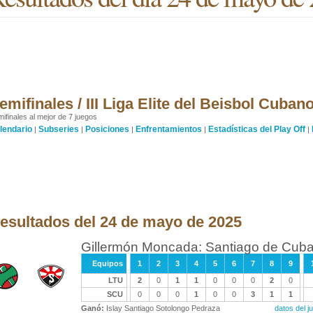
emifinales / III Liga Elite del Beisbol Cuban
ifinales al mejor de 7 juegos
lendario
Subseries
Posiciones
Enfrentamientos
Estadísticas del Play Off
|
|
|
|
|
esultados del 24 de mayo de 2025
Gillermón Moncada: Santiago de Cuba
Equipos
1
2
3
4
5
6
7
8
9
LTU
2
0
1
1
0
0
0
2
0
SCU
0
0
0
1
0
0
3
1
1
Ganó:
Islay Santiago Sotolongo Pedraza
datos del 