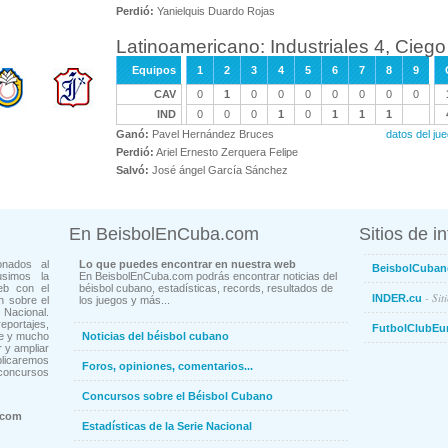
Perdió:
Yanielquis Duardo Rojas
Latinoamericano: Industriales 4, Ciego
Equipos
1
2
3
4
5
6
7
8
9
CAV
0
1
0
0
0
0
0
0
0
IND
0
0
0
1
0
1
1
1
Ganó:
Pavel Hernández Bruces
datos del ju
Perdió:
Ariel Ernesto Zerquera Felipe
Salvó:
José ángel García Sánchez
En BeisbolEnCuba.com
Sitios de i
onados al
Lo que puedes encontrar en nuestra web
BeisbolCuban
usimos la
En BeisbolEnCuba.com podrás encontrar noticias del
eb con el
béisbol cubano, estadísticas, records, resultados de
- Sit
INDER.cu
n sobre el
los juegos y más...
Nacional.
ortajes,
FutbolClubEu
ne y mucho
Noticias del béisbol cubano
 y ampliar
blicaremos
Foros, opiniones, comentarios...
concursos
Concursos sobre el Béisbol Cubano
.com
Estadísticas de la Serie Nacional