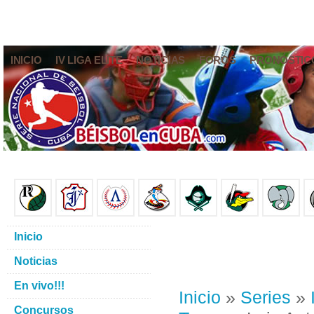
INICIO
IV LIGA ELITE
NOTICIAS
FOROS
PRONÓSTIC
Inicio
Noticias
En vivo!!!
Inicio
»
Series
»
Concursos