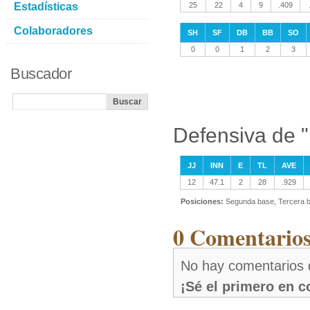
Estadísticas
25
22
4
9
.409
Colaboradores
SH
SF
DB
BB
SO
0
0
1
2
3
Buscador
Defensiva de 
JJ
INN
E
TL
AVE
12
47.1
2
28
.929
Posiciones:
Segunda base, Tercera 
0 Comentarios
No hay comentarios 
¡Sé el primero en 