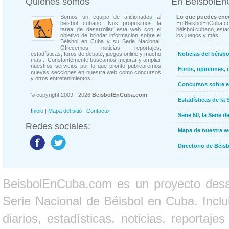
Quienes somos
En BeisbolE
Somos un equipo de aficionados al
Lo que puedes enco
béisbol cubano. Nos propusimos la
En BeisbolEnCuba.co
tarea de desarrollar esta web con el
béisbol cubano, estad
objetivo de brindar información sobre el
los juegos y más...
Béisbol en Cuba y su Serie Nacional.
Ofrecemos noticias, reportajes,
estadísticas, foros de debate, juegos online y mucho
Noticias del béisb
más... Constantemente buscamos mejorar y ampliar
nuestros servicios por lo que pronto publicaremos
Foros, opiniones, 
nuevas secciones en nuestra web como concursos
y otros entretenimientos.
Concursos sobre e
© copyright 2009 - 2026
BeisbolEnCuba.com
Estadísticas de la 
Inicio
|
Mapa del sitio
|
Contacto
Serie 50, la Serie d
Redes sociales:
Mapa de nuestra 
Directorio de Béi
BeisbolEnCuba.com es un proyecto desarr
Serie Nacional de Béisbol en Cuba. Inclui
diarios, estadísticas, noticias, report