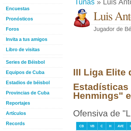
Tunas
» Luis An
Encuestas
Luis An
Pronósticos
Jugador de Bé
Foros
Invita a tus amigos
Libro de visitas
Series de Béisbol
III Liga Elit
Equipos de Cuba
Estadios de béisbol
Estadísticas
Provincias de Cuba
Henmings" en
Reportajes
Ofensiva de "
Artículos
Records
CB
VB
C
H
AVE