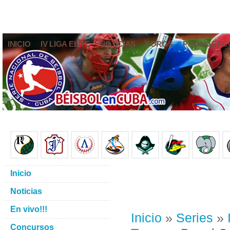
INICIO
IV LIGA ELITE
NOTICIAS
FOROS
PRONÓSTIC
Inicio
Noticias
En vivo!!!
Inicio
»
Series
»
Concursos