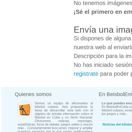
No tenemos imágenes
¡Sé el primero en en
Envía una ima
Si dispones de algun
nuestra web al enviarl
Descripción para la i
No has iniciado sesió
registrate
para poder 
Quienes somos
En BeisbolE
Somos un equipo de aficionados al
Lo que puedes enco
béisbol cubano. Nos propusimos la
En BeisbolEnCuba.co
tarea de desarrollar esta web con el
béisbol cubano, estad
objetivo de brindar información sobre el
los juegos y más...
Béisbol en Cuba y su Serie Nacional.
Ofrecemos noticias, reportajes,
estadísticas, foros de debate, juegos online y mucho
Noticias del béisb
más... Constantemente buscamos mejorar y ampliar
nuestros servicios por lo que pronto publicaremos