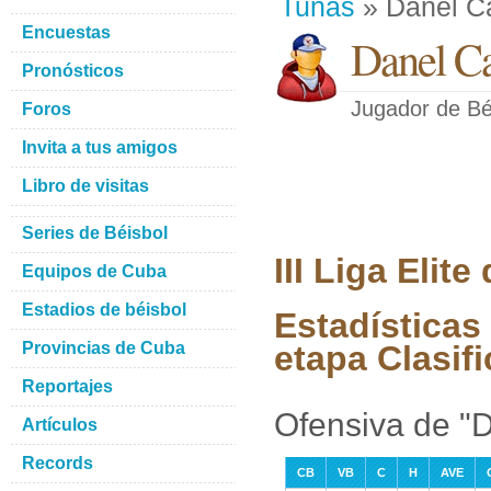
Tunas
» Danel Ca
Encuestas
Danel Ca
Pronósticos
Jugador de Bé
Foros
Invita a tus amigos
Libro de visitas
Series de Béisbol
III Liga Elit
Equipos de Cuba
Estadios de béisbol
Estadísticas
Provincias de Cuba
etapa Clasifi
Reportajes
Ofensiva de "
Artículos
Records
CB
VB
C
H
AVE