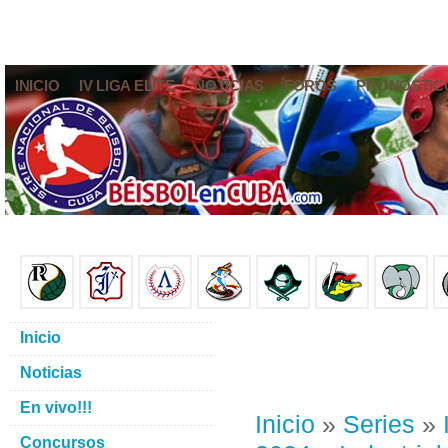
INICIO
IV LIGA ELITE
NOTICIAS
FOROS
PRONÓSTIC
Inicio
Noticias
En vivo!!!
Inicio
»
Series
»
Concursos