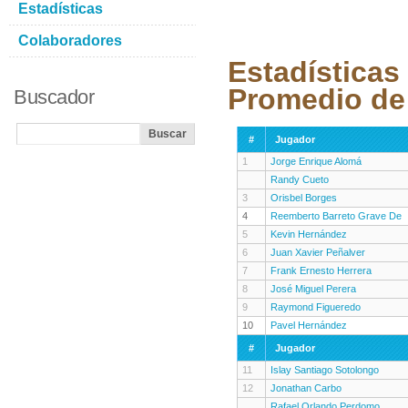
Estadísticas
Colaboradores
Estadísticas
Promedio de 
Buscador
#
Jugador
1
Jorge Enrique Alomá
Randy Cueto
3
Orisbel Borges
4
Reemberto Barreto Grave De
5
Kevin Hernández
6
Juan Xavier Peñalver
7
Frank Ernesto Herrera
8
José Miguel Perera
9
Raymond Figueredo
10
Pavel Hernández
#
Jugador
11
Islay Santiago Sotolongo
12
Jonathan Carbo
Rafael Orlando Perdomo