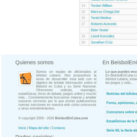
14
Yordan William
15
Marcos Ortega Del
16
Yeniel Medina
17
Roberto Acevedo
Elder Nodal
19
Liomil González
20
Jonathan Crúz
Quienes somos
En BeisbolE
Somos un equipo de aficionados al
Lo que puedes enco
béisbol cubano. Nos propusimos la
En BeisbolEnCuba.co
tarea de desarrollar esta web con el
béisbol cubano, estad
objetivo de brindar información sobre el
los juegos y más...
Béisbol en Cuba y su Serie Nacional.
Ofrecemos noticias, reportajes,
estadísticas, foros de debate, juegos online y mucho
Noticias del béisb
más... Constantemente buscamos mejorar y ampliar
nuestros servicios por lo que pronto publicaremos
Foros, opiniones, 
nuevas secciones en nuestra web como concursos
y otros entretenimientos.
Concursos sobre e
© copyright 2009 - 2026
BeisbolEnCuba.com
Estadísticas de la 
Inicio
|
Mapa del sitio
|
Contacto
Serie 50, la Serie d