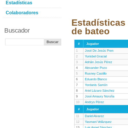
Estadísticas
Colaboradores
Estadísticas
de bateo
Buscador
#
Jugador
1
José De Jesús Pren
2
Yurisbel Gracial
3
Adrián Jesús Pérez
4
Alexander Pozo
5
Rusney Castillo
6
Eduardo Blanco
7
Yordanis Samón
8
Ariel Lázaro Sánchez
9
José Amaury Noroña
10
Andrys Pérez
#
Jugador
11
Dariel Alvarez
12
Yasmani Velázquez
13
Luis Angel Sánchez