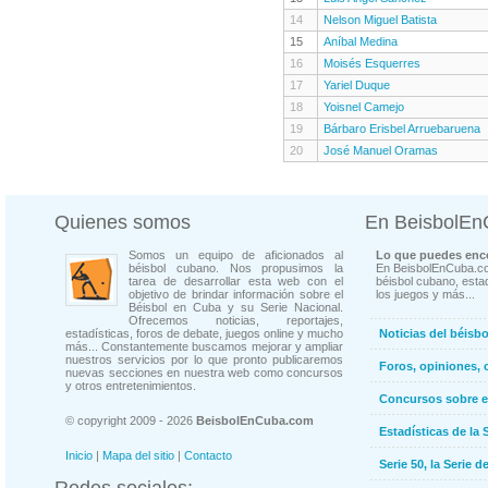
14
Nelson Miguel Batista
15
Aníbal Medina
16
Moisés Esquerres
17
Yariel Duque
18
Yoisnel Camejo
19
Bárbaro Erisbel Arruebaruena
20
José Manuel Oramas
Quienes somos
En BeisbolE
Somos un equipo de aficionados al
Lo que puedes enco
béisbol cubano. Nos propusimos la
En BeisbolEnCuba.co
tarea de desarrollar esta web con el
béisbol cubano, estad
objetivo de brindar información sobre el
los juegos y más...
Béisbol en Cuba y su Serie Nacional.
Ofrecemos noticias, reportajes,
estadísticas, foros de debate, juegos online y mucho
Noticias del béisb
más... Constantemente buscamos mejorar y ampliar
nuestros servicios por lo que pronto publicaremos
Foros, opiniones, 
nuevas secciones en nuestra web como concursos
y otros entretenimientos.
Concursos sobre e
© copyright 2009 - 2026
BeisbolEnCuba.com
Estadísticas de la 
Inicio
|
Mapa del sitio
|
Contacto
Serie 50, la Serie d