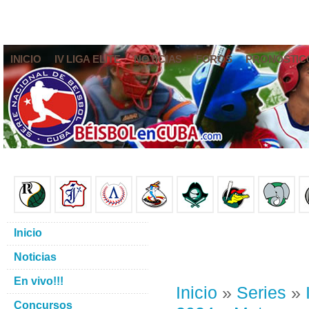
INICIO
IV LIGA ELITE
NOTICIAS
FOROS
PRONÓSTIC
Inicio
Noticias
En vivo!!!
Inicio
»
Series
»
Concursos