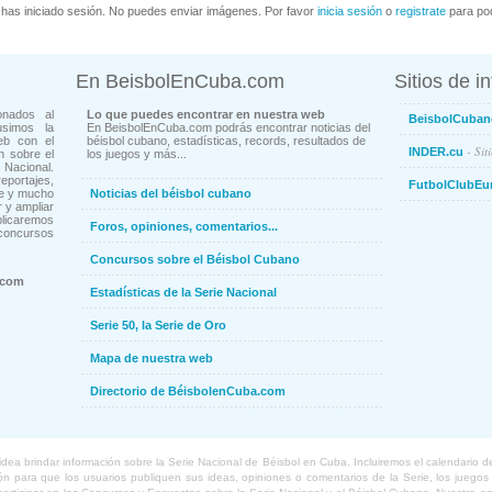
has iniciado sesión. No puedes enviar imágenes. Por favor
inicia sesión
o
registrate
para pod
En BeisbolEnCuba.com
Sitios de i
onados al
Lo que puedes encontrar en nuestra web
BeisbolCuban
usimos la
En BeisbolEnCuba.com podrás encontrar noticias del
eb con el
béisbol cubano, estadísticas, records, resultados de
- Sit
INDER.cu
n sobre el
los juegos y más...
Nacional.
ortajes,
FutbolClubEu
ne y mucho
Noticias del béisbol cubano
 y ampliar
blicaremos
Foros, opiniones, comentarios...
concursos
Concursos sobre el Béisbol Cubano
.com
Estadísticas de la Serie Nacional
Serie 50, la Serie de Oro
Mapa de nuestra web
Directorio de BéisbolenCuba.com
a brindar información sobre la Serie Nacional de Béisbol en Cuba. Incluiremos el calendario de lo
 para que los usuarios publiquen sus ideas, opiniones o comentarios de la Serie, los juegos o