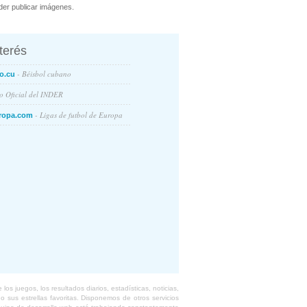
er publicar imágenes.
nterés
- Béisbol cubano
o.cu
io Oficial del INDER
- Ligas de futbol de Europa
ropa.com
s juegos, los resultados diarios, estadísticas, noticias,
 sus estrellas favoritas. Disponemos de otros servicios