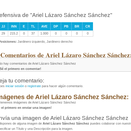
efensiva de "Ariel Lázaro Sánchez Sánchez"
JJ
INN
E
TL
AVE
DP
PB
BR
CR
29
215.2
0
37
1.000
0
0
0
0
Posiciones:
Jardinero izquierdo, Jardinero derecho
 Comentarios de Ariel Lázaro Sánchez Sánchez
No hay comentarios de Ariel Lázaro Sánchez Sánchez
¡Sé el primero en comentar!
eja tu comentario:
bes
iniciar sesión
o
registrate
para hacer algún comentario.
mágenes de Ariel Lázaro Sánchez Sánchez:
 tenemos imágenes de Ariel Lázaro Sánchez Sánchez
é el primero en enviar una imagen!
nvía una imagen de Ariel Lázaro Sánchez Sánchez
dispones de alguna imagen de
Ariel Lázaro Sánchez Sánchez
puedes colaborar con nuestr
ecificar un Título y una Descripción para la imagen.