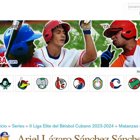
usuario
FOROS
PRONÓSTICOS
EN VIVO
CONTACTO
H
icio
»
Series
»
II Liga Elite del Béisbol Cubano 2023-2024
»
Matanzas
Ariel Lázaro Sánchez Sánch