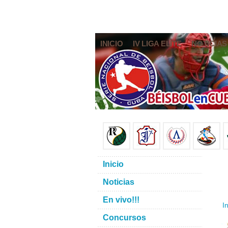
INICIO
IV LIGA ELITE
NOTICIAS
Inicio
Noticias
En vivo!!!
In
Concursos