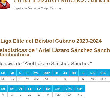
Jugador de Béisbol
del
Equipo Matanzas
I Liga Elite del Béisbol Cubano 2023-2024
stadísticas de "Ariel Lázaro Sánchez Sánch
lasificatoria
fensiva de "Ariel Lázaro Sánchez Sánchez"
CB
VB
C
H
AVE
OBP
2B
3B
HR
TB
SLU
OPS
138
117
21
40
.342
.435
4
0
1
47
.402
.837
SH
SF
DB
BB
SO
BD
CPA
CIPA
VIEV
0
1
0
20
12
0
N/D
N/D
N/D