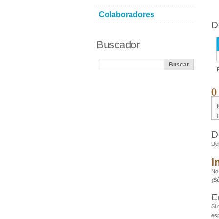
Colaboradores
D
Buscador
0
D
De
I
No
¡S
E
Si 
esp