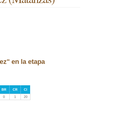
ez" en la etapa
BR
CR
CI
0
1
20