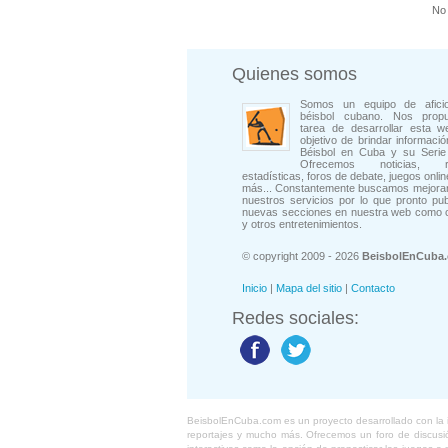
No 
Quienes somos
Somos un equipo de afici
béisbol cubano. Nos prop
tarea de desarrollar esta w
objetivo de brindar informació
Béisbol en Cuba y su Serie 
Ofrecemos noticias, rep
estadísticas, foros de debate, juegos onli
más... Constantemente buscamos mejorar
nuestros servicios por lo que pronto pu
nuevas secciones en nuestra web como 
y otros entretenimientos.
© copyright 2009 - 2026
BeisbolEnCuba
Inicio
|
Mapa del sitio
|
Contacto
Redes sociales:
BeisbolEnCuba.com es un proyecto desarrollado con la ide
reportajes y mucho más. Ofrecemos un foro de discusión