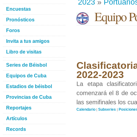
2023
»
Portuario
Encuestas
Equipo Po
Pronósticos
Foros
Invita a tus amigos
Libro de visitas
Clasificatori
Series de Béisbol
2022-2023
Equipos de Cuba
La etapa clasificat
Estadios de béisbol
comenzará el 8 de oct
Provincias de Cuba
las semifinales los cu
Reportajes
Calendario
Subseries
Posicione
|
|
Artículos
Records