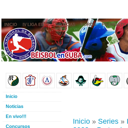
INICIO
IV LIGA ELITE
NOTICIAS
FOROS
PRONÓSTIC
Inicio
Noticias
En vivo!!!
Inicio
»
Series
»
Concursos