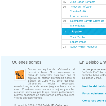
15
Juan Carlos Torriente
16
Yhosvani Peñalver
Yoasán Guillén
Luis Fernández
19
Reemberto Barreto Grave De
Mario Batista
#
Jugador
Yamil Rivalta
Lázaro Ponce
23
Sandy William Menocal
Quienes somos
En BeisbolE
Somos un equipo de aficionados al
Lo que puedes enco
béisbol cubano. Nos propusimos la
En BeisbolEnCuba.co
tarea de desarrollar esta web con el
béisbol cubano, estad
objetivo de brindar información sobre el
los juegos y más...
Béisbol en Cuba y su Serie Nacional.
Ofrecemos noticias, reportajes,
estadísticas, foros de debate, juegos online y mucho
Noticias del béisb
más... Constantemente buscamos mejorar y ampliar
nuestros servicios por lo que pronto publicaremos
Foros, opiniones, 
nuevas secciones en nuestra web como concursos
y otros entretenimientos.
Concursos sobre e
© copyright 2009 - 2026
BeisbolEnCuba.com