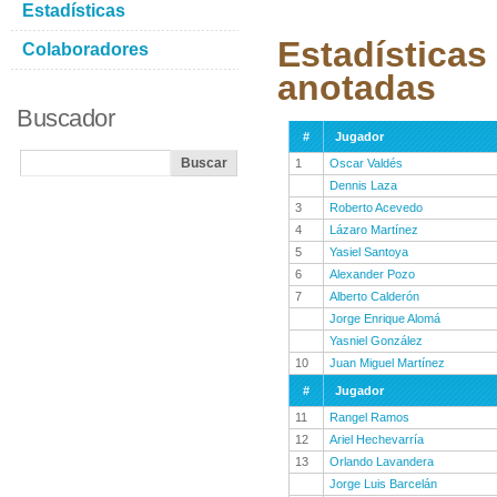
Estadísticas
Estadísticas
Colaboradores
anotadas
Buscador
#
Jugador
1
Oscar Valdés
Dennis Laza
3
Roberto Acevedo
4
Lázaro Martínez
5
Yasiel Santoya
6
Alexander Pozo
7
Alberto Calderón
Jorge Enrique Alomá
Yasniel González
10
Juan Miguel Martínez
#
Jugador
11
Rangel Ramos
12
Ariel Hechevarría
13
Orlando Lavandera
Jorge Luis Barcelán