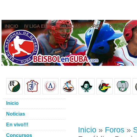
INICIO
IV LIGA ELITE
NOTICIAS
FOROS
PRONÓSTIC
Inicio
Noticias
En vivo!!!
Inicio
»
Foros
»
S
Concursos