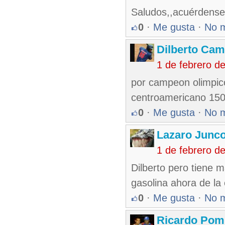
Saludos,,acuérdense 
0
·
Me gusta
·
No 
Dilberto Ca
1 de febrero d
por campeon olimpic
centroamericano 150 
0
·
Me gusta
·
No 
Lazaro Junc
1 de febrero d
Dilberto pero tiene 
gasolina ahora de la
0
·
Me gusta
·
No 
Ricardo Pom