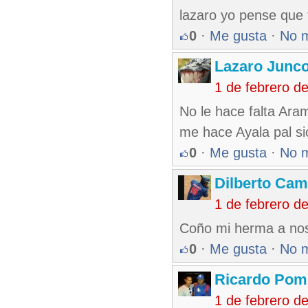
lazaro yo pense que 
0
·
Me gusta
·
No 
Lazaro Junc
1 de febrero d
No le hace falta Aram
me hace Ayala pal si
0
·
Me gusta
·
No 
Dilberto Ca
1 de febrero d
Coño mi herma a nos
0
·
Me gusta
·
No 
Ricardo Pom
1 de febrero d