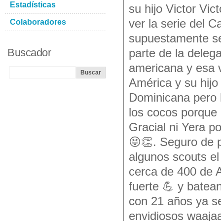
Estadísticas
su hijo Victor Vic
ver la serie del C
Colaboradores
supuestamente se
Buscador
parte de la deleg
americana y esa vi
América y su hijo 
Dominicana pero 
los cocos porque
Gracial ni Yera p
😝👏. Seguro de p
algunos scouts e
cerca de 400 de 
fuerte 💪 y batea
con 21 años ya se
envidiosos waajaa