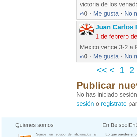
victoria de los vena
0
·
Me gusta
·
No 
Juan Carlos 
1 de febrero d
Mexico vence 3-2 a 
0
·
Me gusta
·
No 
<<
<
1
2
Publicar nue
No has iniciado sesió
sesión
o
registrate
par
Quienes somos
En BeisbolE
Somos un equipo de aficionados al
Lo que puedes enco