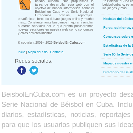
béisbol cubano. Nos propusimos la
En BeisbolEnCuba.co
tarea de desarrollar esta web con el
béisbol cubano, estad
objetivo de brindar información sobre el
los juegos y más...
Béisbol en Cuba y su Serie Nacional.
Ofrecemos noticias, reportajes,
estadísticas, foros de debate, juegos online y mucho
Noticias del béisb
más... Constantemente buscamos mejorar y ampliar
nuestros servicios por lo que pronto publicaremos
Foros, opiniones, 
nuevas secciones en nuestra web como concursos
y otros entretenimientos.
Concursos sobre e
© copyright 2009 - 2026
BeisbolEnCuba.com
Estadísticas de la 
Inicio
|
Mapa del sitio
|
Contacto
Serie 50, la Serie d
Redes sociales:
Mapa de nuestra 
Directorio de Béi
BeisbolEnCuba.com es un proyecto desarr
Serie Nacional de Béisbol en Cuba. Inclui
diarios, estadísticas, noticias, report
para que los usuarios publiquen sus ideas