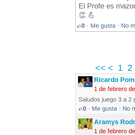
El Profe es mazorc
👏 💪
0
·
Me gusta
·
No m
<<
<
1
2
Ricardo Pom
1 de febrero d
Saludos juego 3 a 2 
0
·
Me gusta
·
No 
Aramys Rodr
1 de febrero d