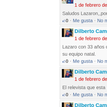
1 de febrero d
Saludos Lazaron,,po
0
·
Me gusta
·
No 
Dilberto Ca
1 de febrero d
Lazaro con 33 años c
su equipo natal.
0
·
Me gusta
·
No 
Dilberto Ca
1 de febrero d
El relevista que esta
0
·
Me gusta
·
No 
Dilberto Ca