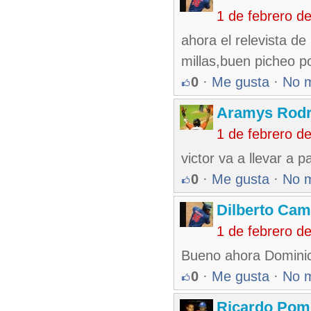
1 de febrero d
ahora el relevista d
millas,buen picheo 
0
·
Me gusta
·
No 
Aramys Rodr
1 de febrero d
victor va a llevar a 
0
·
Me gusta
·
No 
Dilberto Ca
1 de febrero d
Bueno ahora Domini
0
·
Me gusta
·
No 
Ricardo Pom