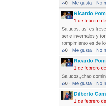
0
·
Me gusta
·
No 
Ricardo Pom
1 de febrero d
Saludos, así es fres
serie invernales y t
rompimiento es de lo
0
·
Me gusta
·
No 
Ricardo Pom
1 de febrero d
Saludos,,chao domini
0
·
Me gusta
·
No 
Dilberto Ca
1 de febrero d