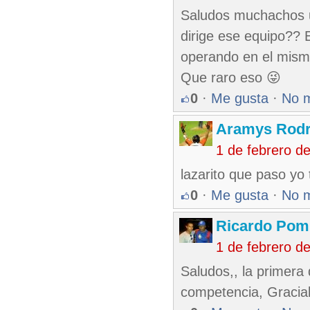
Saludos muchachos u
dirige ese equipo?? E
operando en el mismo
Que raro eso 😜
0
·
Me gusta
·
No 
Aramys Rodr
1 de febrero d
lazarito que paso yo 
0
·
Me gusta
·
No 
Ricardo Pom
1 de febrero d
Saludos,, la primera 
competencia, Gracial