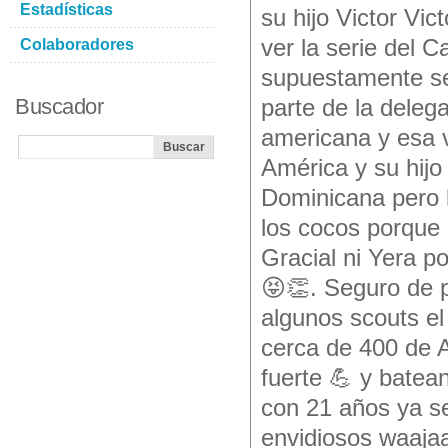
Estadísticas
su hijo Victor Vic
ver la serie del C
Colaboradores
supuestamente se
Buscador
parte de la deleg
americana y esa vi
América y su hijo 
Dominicana pero 
los cocos porque
Gracial ni Yera p
😝👏. Seguro de p
algunos scouts e
cerca de 400 de 
fuerte 💪 y batea
con 21 años ya se
envidiosos waajaa