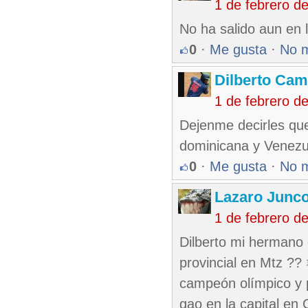
1 de febrero d
No ha salido aun en 
0
·
Me gusta
·
No 
Dilberto Ca
1 de febrero d
Dejenme decirles qu
dominicana y Venezue
0
·
Me gusta
·
No 
Lazaro Junc
1 de febrero d
Dilberto mi hermano 
provincial en Mtz ??
campeón olímpico y p
gao en la capital en