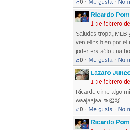
0
·
Me gusta
·
No 
Ricardo Pom
1 de febrero d
Saludos tropa,,MLB y
ven ellos bien por e
joder era sólo una h
0
·
Me gusta
·
No 
Lazaro Junc
1 de febrero d
Ricardo dime algo mi
waajaajaa 👊👏😁
0
·
Me gusta
·
No 
Ricardo Pom