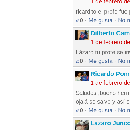
1 de febrero d
ricardito el profe fue
0
·
Me gusta
·
No 
Dilberto Ca
1 de febrero d
Lázaro tu profe se inv
0
·
Me gusta
·
No 
Ricardo Pom
1 de febrero d
Saludos,,bueno herm
ojalá se salve y así
0
·
Me gusta
·
No 
Lazaro Junc