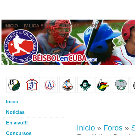
INICIO
IV LIGA ELITE
NOTICIAS
FOROS
PRONÓSTIC
Inicio
Noticias
En vivo!!!
Inicio
»
Foros
»
S
Concursos