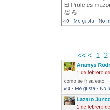
El Profe es mazorc
👏 💪
0
·
Me gusta
·
No m
<<
<
1
2
Aramys Rodr
1 de febrero d
como se frisa esto
0
·
Me gusta
·
No 
Lazaro Junc
1 de febrero d