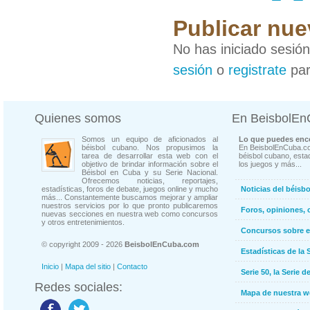
Publicar nue
No has iniciado sesió
sesión
o
registrate
par
Quienes somos
En BeisbolE
Somos un equipo de aficionados al
Lo que puedes enco
béisbol cubano. Nos propusimos la
En BeisbolEnCuba.co
tarea de desarrollar esta web con el
béisbol cubano, estad
objetivo de brindar información sobre el
los juegos y más...
Béisbol en Cuba y su Serie Nacional.
Ofrecemos noticias, reportajes,
estadísticas, foros de debate, juegos online y mucho
Noticias del béisb
más... Constantemente buscamos mejorar y ampliar
nuestros servicios por lo que pronto publicaremos
Foros, opiniones, 
nuevas secciones en nuestra web como concursos
y otros entretenimientos.
Concursos sobre e
© copyright 2009 - 2026
BeisbolEnCuba.com
Estadísticas de la 
Inicio
|
Mapa del sitio
|
Contacto
Serie 50, la Serie d
Redes sociales:
Mapa de nuestra 