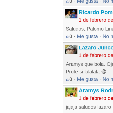
0
·
Me gusta
·
No 
Ricardo Pom
1 de febrero d
Saludos,,Palomo Lina
0
·
Me gusta
·
No 
Lazaro Junc
1 de febrero d
Aramys que bola. Oj
Profe si lalalala 😁
0
·
Me gusta
·
No 
Aramys Rodr
1 de febrero d
jajaja saludos lazaro