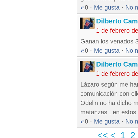
0
·
Me gusta
·
No 
Dilberto Ca
1 de febrero d
Ganan los venados 3-2
0
·
Me gusta
·
No 
Dilberto Ca
1 de febrero d
Lázaro según me han
comunicación con ell
Odelin no ha dicho ma
matanzas , en estos 
0
·
Me gusta
·
No 
<<
<
1
2