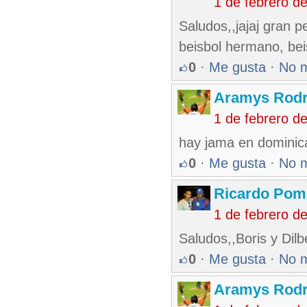
1 de febrero d
Saludos,,jajaj gran p
beisbol hermano, bei
0
·
Me gusta
·
No 
Aramys Rodr
1 de febrero d
hay jama en dominica
0
·
Me gusta
·
No 
Ricardo Pom
1 de febrero d
Saludos,,Boris y Dil
0
·
Me gusta
·
No 
Aramys Rodr