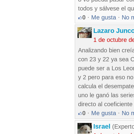
todos y sálvese el q
0
·
Me gusta
·
No 
Lazaro Junc
1 de octubre d
Analizando bien creí
con 23 y 22 ya sea C
puede ser a Los Leon
y 2 pero para eso no
calcula el desempate
uno le ganó las seri
directo al coeficien
0
·
Me gusta
·
No 
Israel
(Experto