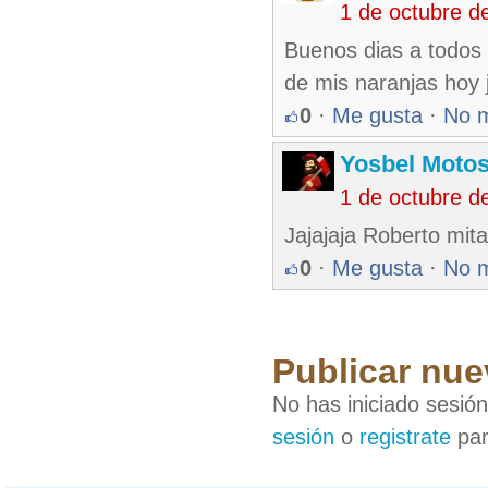
1 de octubre d
Buenos dias a todos 
de mis naranjas hoy 
0
·
Me gusta
·
No 
Yosbel Motos
1 de octubre d
Jajajaja Roberto mita
0
·
Me gusta
·
No 
Publicar nue
No has iniciado sesió
sesión
o
registrate
par