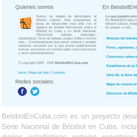
Quienes somos
En BeisbolE
Somos un equipo de aficionados al
Lo que puedes enco
béisbol cubano. Nos propusimos la
En BeisbolEnCuba.co
tarea de desarrollar esta web con el
béisbol cubano, estad
objetivo de brindar información sobre el
los juegos y más...
Béisbol en Cuba y su Serie Nacional.
Ofrecemos noticias, reportajes,
estadísticas, foros de debate, juegos online y mucho
Noticias del béisb
más... Constantemente buscamos mejorar y ampliar
nuestros servicios por lo que pronto publicaremos
Foros, opiniones, 
nuevas secciones en nuestra web como concursos
y otros entretenimientos.
Concursos sobre e
© copyright 2009 - 2026
BeisbolEnCuba.com
Estadísticas de la 
Inicio
|
Mapa del sitio
|
Contacto
Serie 50, la Serie d
Redes sociales:
Mapa de nuestra 
Directorio de Béi
BeisbolEnCuba.com es un proyecto desarr
Serie Nacional de Béisbol en Cuba. Inclui
diarios, estadísticas, noticias, report