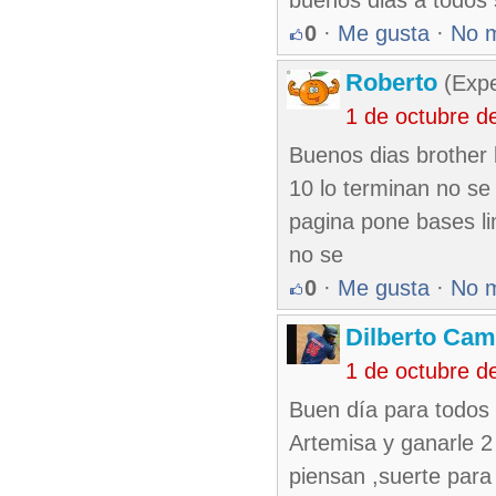
buenos dias a todos s
0
·
Me gusta
·
No 
Roberto
(Exp
1 de octubre d
Buenos dias brother 
10 lo terminan no se
pagina pone bases li
no se
0
·
Me gusta
·
No 
Dilberto Ca
1 de octubre d
Buen día para todos 
Artemisa y ganarle 
piensan ,suerte para