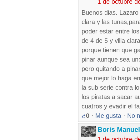
1 de octubre d
Buenos dias. Lazaro e
clara y las tunas,pa
poder estar entre los 
de 4 de 5 y villa cla
porque tienen que ga
pinar aunque sea uno
pero quitando a pina
que mejor lo haga e
la sub serie contra l
los piratas a sacar a
cuatros y evadir el f
0
·
Me gusta
·
No 
Boris Manue
1 de octubre d