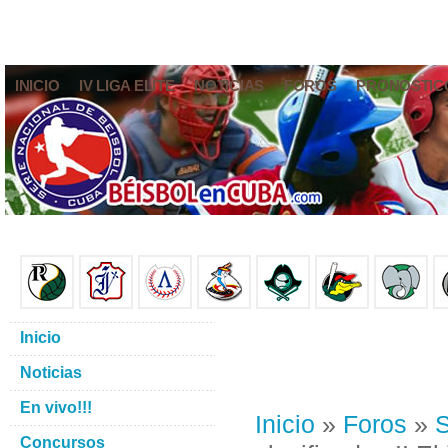
INICIO
IV LIGA ELITE
NOTICIAS
FOROS
PRONÓSTIC
Inicio
Noticias
En vivo!!!
Inicio
»
Foros
»
S
Concursos