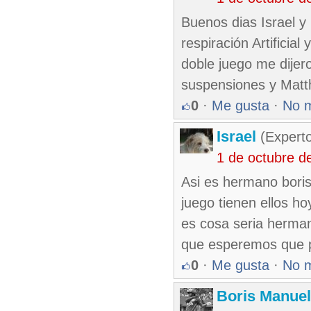
Buenos dias Israel 
respiración Artificial
doble juego me dijer
suspensiones y Mat
0
·
Me gusta
·
No 
Israel
(Experto
1 de octubre d
Asi es hermano boris.
juego tienen ellos ho
es cosa seria herman
que esperemos que pa
0
·
Me gusta
·
No 
Boris Manue