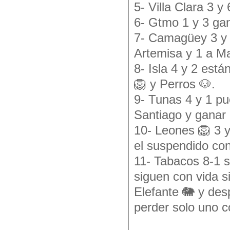
5- Villa Clara 3 
6- Gtmo 1 y 3 ga
7- Camagüey 3 y 
Artemisa y 1 a M
8- Isla 4 y 2 est
🦁 y Perros 🐶.
9- Tunas 4 y 1 pu
Santiago y ganar
10- Leones 🦁 3 y
el suspendido con 
11- Tabacos 8-1 s
siguen con vida s
Elefante 🐘 y des
perder solo uno co