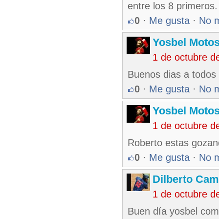
entre los 8 primeros.
0
·
Me gusta
·
No 
Yosbel Motos
1 de octubre d
Buenos dias a todos
0
·
Me gusta
·
No 
Yosbel Motos
1 de octubre d
Roberto estas gozan
0
·
Me gusta
·
No 
Dilberto Ca
1 de octubre d
Buen día yosbel como