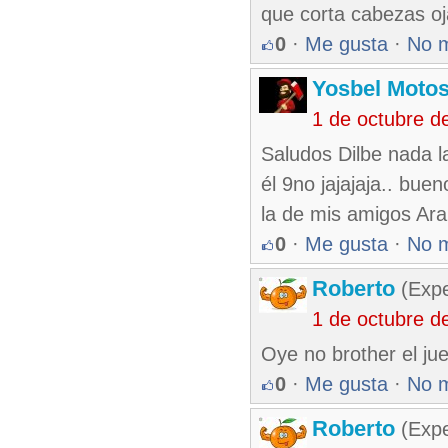
que corta cabezas oja
0
·
Me gusta
·
No 
Yosbel Motos
1 de octubre d
Saludos Dilbe nada l
él 9no jajajaja.. bue
la de mis amigos Ara
0
·
Me gusta
·
No 
Roberto
(Exp
1 de octubre d
Oye no brother el ju
0
·
Me gusta
·
No 
Roberto
(Exp