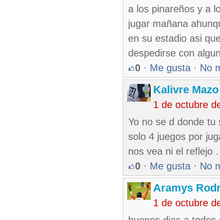
a los pinareños y a 
jugar mañana ahunque
en su estadio asi qu
despedirse con algun
0
·
Me gusta
·
No 
Kalivre Maz
1 de octubre d
Yo no se d donde tu 
solo 4 juegos por ju
nos vea ni el reflejo .
0
·
Me gusta
·
No 
Aramys Rodr
1 de octubre d