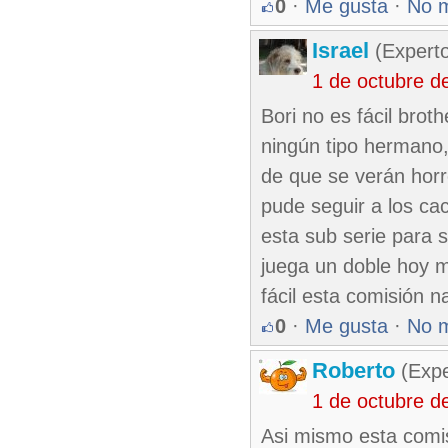
0
·
Me gusta
·
No 
Israel
(Experto
1 de octubre d
Bori no es fácil bro
ningún tipo hermano,
de que se verán hor
pude seguir a los ca
esta sub serie para
juega un doble hoy m
fácil esta comisión n
0
·
Me gusta
·
No 
Roberto
(Exp
1 de octubre d
Asi mismo esta comis