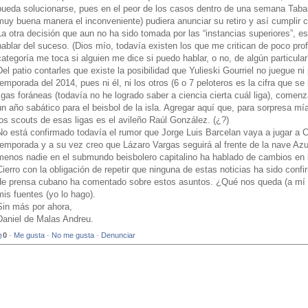
pueda solucionarse, pues en el peor de los casos dentro de una semana Tabar
muy buena manera el inconveniente) pudiera anunciar su retiro y así cumplir c
La otra decisión que aun no ha sido tomada por las “instancias superiores”, es
hablar del suceso. (Dios mío, todavía existen los que me critican de poco pro
categoría me toca si alguien me dice si puedo hablar, o no, de algún particula
Del patio contarles que existe la posibilidad que Yulieski Gourriel no juegue ni 
temporada del 2014, pues ni él, ni los otros (6 o 7 peloteros es la cifra que 
ligas foráneas (todavía no he logrado saber a ciencia cierta cuál liga), come
un año sabático para el beisbol de la isla. Agregar aquí que, para sorpresa mí
los scouts de esas ligas es el avileño Raúl González. (¿?)
No está confirmado todavía el rumor que Jorge Luis Barcelan vaya a jugar a Ci
temporada y a su vez creo que Lázaro Vargas seguirá al frente de la nave Az
menos nadie en el submundo beisbolero capitalino ha hablado de cambios en la
Cierro con la obligación de repetir que ninguna de estas noticias ha sido con
de prensa cubano ha comentado sobre estos asuntos. ¿Qué nos queda (a mí y
mis fuentes (yo lo hago).
Sin más por ahora,
Daniel de Malas Andreu.
0
·
Me gusta
·
No me gusta
·
Denunciar