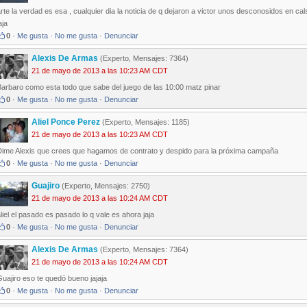
rte la verdad es esa , cualquier dia la noticia de q dejaron a victor unos desconosidos en ca
aja
0
·
Me gusta
·
No me gusta
·
Denunciar
Alexis De Armas
(Experto, Mensajes: 7364)
21 de mayo de 2013 a las 10:23 AM CDT
Barbaro como esta todo que sabe del juego de las 10:00 matz pinar
0
·
Me gusta
·
No me gusta
·
Denunciar
Aliel Ponce Perez
(Experto, Mensajes: 1185)
21 de mayo de 2013 a las 10:23 AM CDT
Dime Alexis que crees que hagamos de contrato y despido para la próxima campaña
0
·
Me gusta
·
No me gusta
·
Denunciar
Guajiro
(Experto, Mensajes: 2750)
21 de mayo de 2013 a las 10:24 AM CDT
liel el pasado es pasado lo q vale es ahora jaja
0
·
Me gusta
·
No me gusta
·
Denunciar
Alexis De Armas
(Experto, Mensajes: 7364)
21 de mayo de 2013 a las 10:24 AM CDT
uajiro eso te quedó bueno jajaja
0
·
Me gusta
·
No me gusta
·
Denunciar