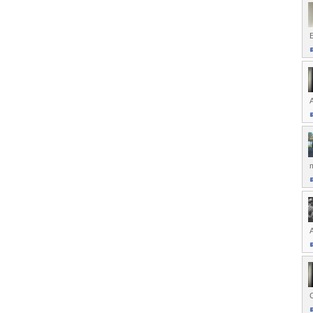
E
A
A
C