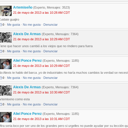
Artemiseño
(Experto, Mensajes: 3523)
21 de mayo de 2013 a las 10:28 AM CDT
uidate guajiro
0
·
Me gusta
·
No me gusta
·
Denunciar
Alexis De Armas
(Experto, Mensajes: 7364)
21 de mayo de 2013 a las 10:29 AM CDT
iene que hacer unos cambió a los viejos que no rindiero para fuera
0
·
Me gusta
·
No me gusta
·
Denunciar
Aliel Ponce Perez
(Experto, Mensajes: 1185)
21 de mayo de 2013 a las 10:29 AM CDT
o Alexis te hablo del barca ,yo de industriales no haría muchos cambios la verdad se neces
0
·
Me gusta
·
No me gusta
·
Denunciar
Alexis De Armas
(Experto, Mensajes: 7364)
21 de mayo de 2013 a las 10:30 AM CDT
Artemiseno como esta
0
·
Me gusta
·
No me gusta
·
Denunciar
Aliel Ponce Perez
(Experto, Mensajes: 1185)
21 de mayo de 2013 a las 10:31 AM CDT
ira seria loco por ser uno de los grandes pero si urgelles no puede ayudar por su lección qu