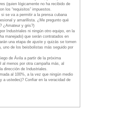
es (quien lógicamente no ha recibido de
on los “requisitos” impuestos.
 si se va a permitir a la prensa cubana
fesional y amarillista. ¿Me pregunto qué
r? ¿Amateur y gris?)
por Industriales ni ningún otro equipo, en la
se ha manejado) que serán contratados en
nzarán una etapa de ajuste y quizás se tomen
a, uno de los beisbolistas más seguido por
ego de Ávila a partir de la próxima
ul al menos por otra campaña más, al
 dirección de Industriales.
firmada al 100%, a la vez que ningún medio
 a ustedes)? Confiar en la veracidad de