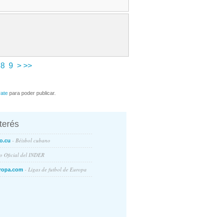
8
9
>
>>
rate
para poder publicar.
nterés
- Béisbol cubano
o.cu
io Oficial del INDER
- Ligas de futbol de Europa
ropa.com