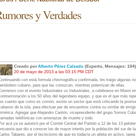
umores y Verdades
Creado por
Alberto Pérez Calzado
(Experto, Mensajes: 104)
20 de mayo de 2013 a las 03:15 PM CDT
Continuando con está formula chismográfica confirmada, les traigo algunas
beisbolero cubano, para que las conozcan, mientras polemizan de ellas.
Comienzo con el evento Industriales vs Industriales, a celebrarse en Miami en
conmemoración a los 50 años del legendario equipo, y que es el que más repe
les cuento que como es común, existe un sector que está criticando la promoc
cubanos de la isla, para efectuar par de encuentros contra su similar de emi
América. Agregar que Alejandro Cantón, vicepresidente del grupo Somos Cuba 
llamadas telefónicas con amenazas de muerte y todo.
Por acá ya se autorizó por el Comité Central del Partido a 12 de los 13 pelot
encuesta que dio a conocer los de mayor interés por la población del sur de la
Carlos Tabares, por el tecnicismo de que es todavía un atleta en activo, tare