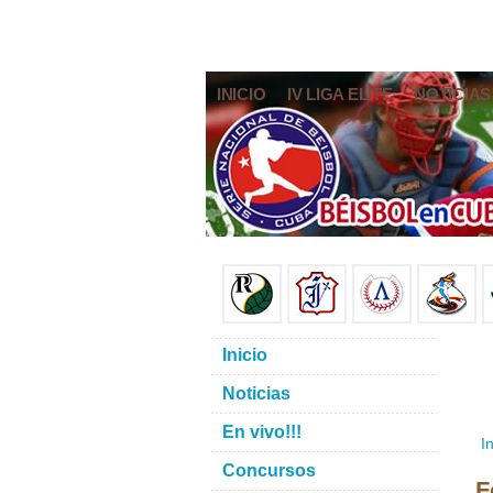
INICIO
IV LIGA ELITE
NOTICIAS
Inicio
Noticias
En vivo!!!
In
Concursos
F