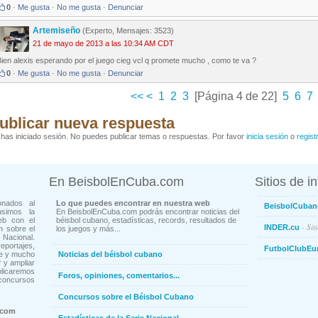
0
·
Me gusta
·
No me gusta
·
Denunciar
Artemiseño
(Experto, Mensajes: 3523)
21 de mayo de 2013 a las 10:34 AM CDT
ien alexis esperando por el juego cieg vcl q promete mucho , como te va ?
0
·
Me gusta
·
No me gusta
·
Denunciar
<<
<
1
2
3
[Página 4 de 22]
5
6
7
ublicar nueva respuesta
has iniciado sesión. No puedes publicar temas o respuestas. Por favor
inicia sesión
o
regist
En BeisbolEnCuba.com
Sitios de i
onados al
Lo que puedes encontrar en nuestra web
BeisbolCuban
usimos la
En BeisbolEnCuba.com podrás encontrar noticias del
eb con el
béisbol cubano, estadísticas, records, resultados de
- Sit
INDER.cu
n sobre el
los juegos y más...
Nacional.
ortajes,
FutbolClubEu
ne y mucho
Noticias del béisbol cubano
 y ampliar
blicaremos
Foros, opiniones, comentarios...
concursos
Concursos sobre el Béisbol Cubano
.com