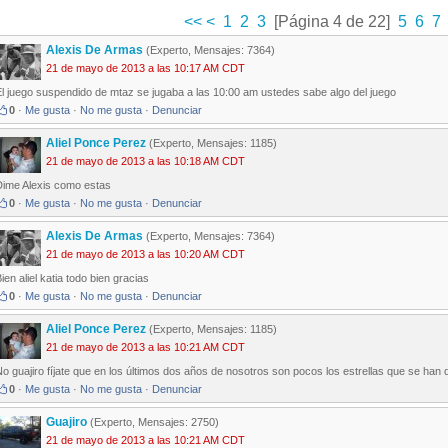
<<
<
1
2
3
[Página 4 de 22]
5
6
7
Alexis De Armas
(Experto, Mensajes: 7364)
21 de mayo de 2013 a las 10:17 AM CDT
El juego suspendido de mtaz se jugaba a las 10:00 am ustedes sabe algo del juego
0
·
Me gusta
·
No me gusta
·
Denunciar
Aliel Ponce Perez
(Experto, Mensajes: 1185)
21 de mayo de 2013 a las 10:18 AM CDT
Dime Alexis como estas
0
·
Me gusta
·
No me gusta
·
Denunciar
Alexis De Armas
(Experto, Mensajes: 7364)
21 de mayo de 2013 a las 10:20 AM CDT
ien aliel katia todo bien gracias
0
·
Me gusta
·
No me gusta
·
Denunciar
Aliel Ponce Perez
(Experto, Mensajes: 1185)
21 de mayo de 2013 a las 10:21 AM CDT
o guajiro fíjate que en los últimos dos años de nosotros son pocos los estrellas que se han
0
·
Me gusta
·
No me gusta
·
Denunciar
Guajiro
(Experto, Mensajes: 2750)
21 de mayo de 2013 a las 10:21 AM CDT