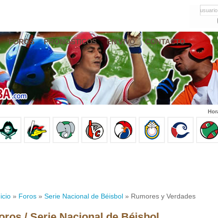
usuario
FOROS
PRONÓSTICOS
EN VIVO
CONTACTO
Hor
icio
»
Foros
»
Serie Nacional de Béisbol
» Rumores y Verdades
oros / Serie Nacional de Béisbol