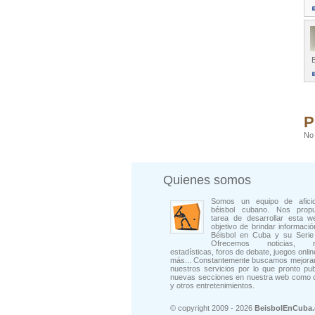
B
P
No 
Quienes somos
Somos un equipo de afici
béisbol cubano. Nos prop
tarea de desarrollar esta w
objetivo de brindar informació
Béisbol en Cuba y su Serie 
Ofrecemos noticias, rep
estadísticas, foros de debate, juegos onli
más... Constantemente buscamos mejorar
nuestros servicios por lo que pronto pu
nuevas secciones en nuestra web como 
y otros entretenimientos.
© copyright 2009 - 2026
BeisbolEnCuba