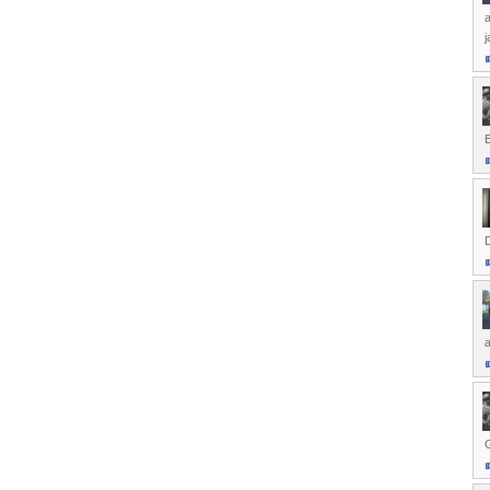
a
j
a
G