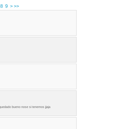
8
9
>
>>
 quedado bueno nose si tenemos jjaja