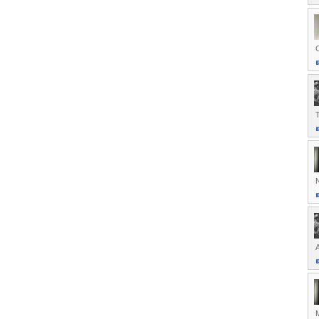
C
T
N
M