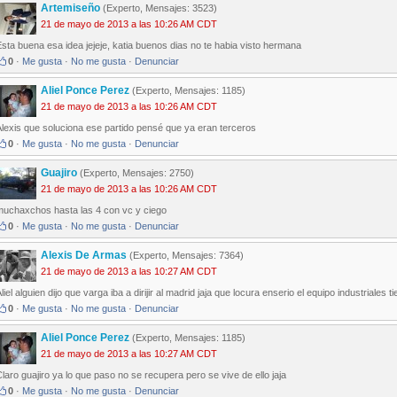
Artemiseño
(Experto, Mensajes: 3523)
21 de mayo de 2013 a las 10:26 AM CDT
sta buena esa idea jejeje, katia buenos dias no te habia visto hermana
0
·
Me gusta
·
No me gusta
·
Denunciar
Aliel Ponce Perez
(Experto, Mensajes: 1185)
21 de mayo de 2013 a las 10:26 AM CDT
lexis que soluciona ese partido pensé que ya eran terceros
0
·
Me gusta
·
No me gusta
·
Denunciar
Guajiro
(Experto, Mensajes: 2750)
21 de mayo de 2013 a las 10:26 AM CDT
muchaxchos hasta las 4 con vc y ciego
0
·
Me gusta
·
No me gusta
·
Denunciar
Alexis De Armas
(Experto, Mensajes: 7364)
21 de mayo de 2013 a las 10:27 AM CDT
liel alguien dijo que varga iba a dirijir al madrid jaja que locura enserio el equipo industriale
0
·
Me gusta
·
No me gusta
·
Denunciar
Aliel Ponce Perez
(Experto, Mensajes: 1185)
21 de mayo de 2013 a las 10:27 AM CDT
laro guajiro ya lo que paso no se recupera pero se vive de ello jaja
0
·
Me gusta
·
No me gusta
·
Denunciar