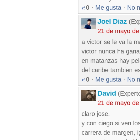
0
·
Me gusta
·
No 
Joel Diaz
(Exp
21 de mayo de
a victor se le va la 
victor nunca ha gana
en matanzas hay pelo
del caribe tambien e
0
·
Me gusta
·
No 
David
(Expert
21 de mayo de
claro jose.
y con ciego si ven l
carrera de margen, 