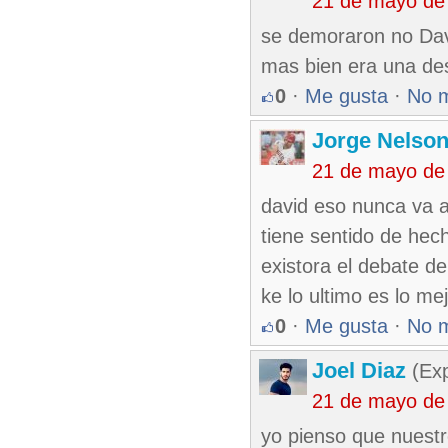
21 de mayo de
se demoraron no Davi
mas bien era una des
0
·
Me gusta
·
No 
Jorge Nelso
21 de mayo de
david eso nunca va a
tiene sentido de hech
existora el debate d
ke lo ultimo es lo me
0
·
Me gusta
·
No 
Joel Diaz
(Exp
21 de mayo de
yo pienso que nuest