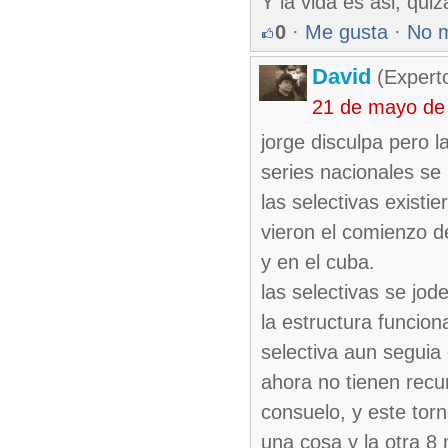
Y la vida es asi, quiz
0
·
Me gusta
·
No 
David
(Expert
21 de mayo de
jorge disculpa pero l
series nacionales se
las selectivas existi
vieron el comienzo d
y en el cuba.
las selectivas se jod
la estructura funcion
selectiva aun seguia 
ahora no tienen recu
consuelo, y este tor
una cosa y la otra 8