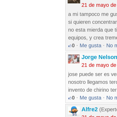
21 de mayo de
a mi tampoco me gust
si quieren concentra
no esta mierda que 
equipos, y crea trem
0
·
Me gusta
·
No 
Jorge Nelso
21 de mayo de
jose puede ser es ver
nosotro llegamos ter
invento de chirino te
0
·
Me gusta
·
No 
Alfre2
(Expert