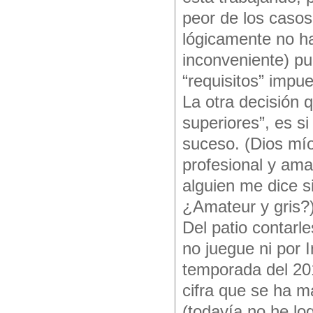
peor de los caso
lógicamente no h
inconveniente) pud
“requisitos” impu
La otra decisión 
superiores”, es si
suceso. (Dios mío
profesional y ama
alguien me dice s
¿Amateur y gris?
Del patio contarle
no juegue ni por I
temporada del 2014
cifra que se ha m
(todavía no he log