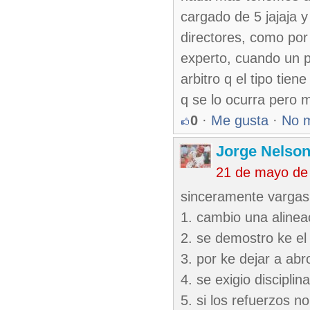
cargado de 5 jajaja 
directores, como po
experto, cuando un pi
arbitro q el tipo tien
q se lo ocurra pero 
0
·
Me gusta
·
No 
Jorge Nelso
21 de mayo de
sinceramente vargas
1. cambio una alineac
2. se demostro ke el
3. por ke dejar a ab
4. se exigio disciplin
5. si los refuerzos 