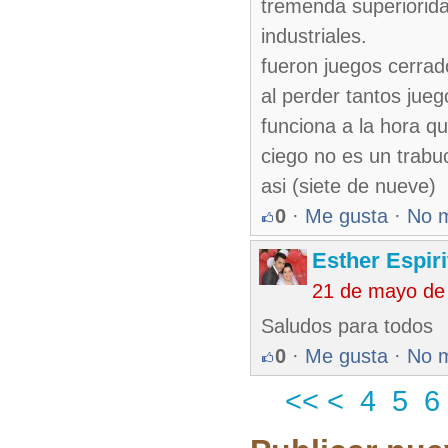
tremenda superiorida
industriales.
fueron juegos cerrado
al perder tantos jueg
funciona a la hora q
ciego no es un trabu
asi (siete de nueve)
0
·
Me gusta
·
No 
Esther Espir
21 de mayo de
Saludos para todos
0
·
Me gusta
·
No 
<<
<
4
5
6