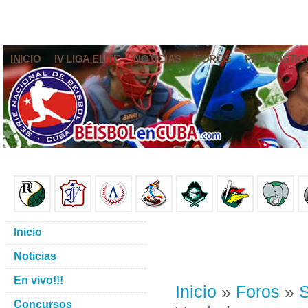
INICIO
IV LIGA ELITE
NOTICIAS
FOROS
PRONÓSTIC
Inicio
Noticias
En vivo!!!
Inicio
»
Foros
»
S
Concursos