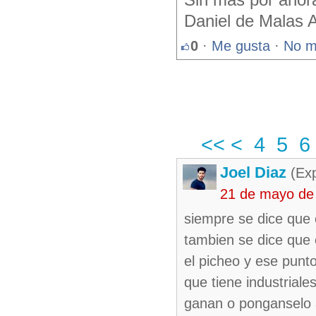
Sin más por ahor
Daniel de Malas 
0
·
Me gusta
·
No m
<<
<
4
5
6
Joel Diaz
(Exp
21 de mayo de
siempre se dice que 
tambien se dice que e
el picheo y ese punt
que tiene industrial
ganan o ponganselo