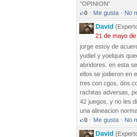
"OPINION"
0
·
Me gusta
·
No 
David
(Expert
21 de mayo de
jorge estoy de acuer
yudiel y yoelquis qu
abridores. en esta se
ellos se jodieron en 
tres con cgos, dos c
rachitas adversas, p
42 juegos, y no les 
una alineacion normal
0
·
Me gusta
·
No 
David
(Expert