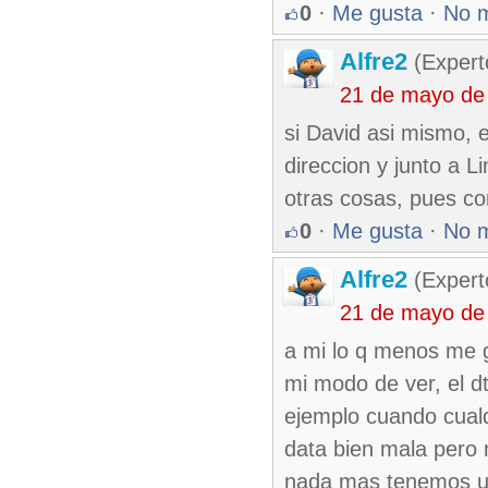
0
·
Me gusta
·
No 
Alfre2
(Expert
21 de mayo de
si David asi mismo,
direccion y junto a 
otras cosas, pues co
0
·
Me gusta
·
No 
Alfre2
(Expert
21 de mayo de
a mi lo q menos me g
mi modo de ver, el dt
ejemplo cuando cual
data bien mala pero 
nada mas tenemos uno