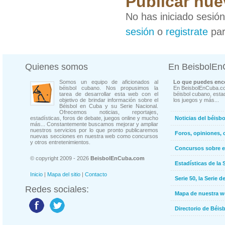
Publicar nue
No has iniciado sesió
sesión
o
registrate
par
Quienes somos
En BeisbolE
Somos un equipo de aficionados al
Lo que puedes enco
béisbol cubano. Nos propusimos la
En BeisbolEnCuba.co
tarea de desarrollar esta web con el
béisbol cubano, estad
objetivo de brindar información sobre el
los juegos y más...
Béisbol en Cuba y su Serie Nacional.
Ofrecemos noticias, reportajes,
estadísticas, foros de debate, juegos online y mucho
Noticias del béisb
más... Constantemente buscamos mejorar y ampliar
nuestros servicios por lo que pronto publicaremos
Foros, opiniones, 
nuevas secciones en nuestra web como concursos
y otros entretenimientos.
Concursos sobre e
© copyright 2009 - 2026
BeisbolEnCuba.com
Estadísticas de la 
Inicio
|
Mapa del sitio
|
Contacto
Serie 50, la Serie d
Redes sociales:
Mapa de nuestra 
Directorio de Béi