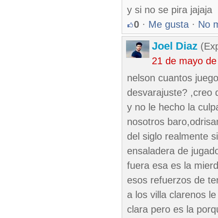
y si no se pira jajaja
0
·
Me gusta
·
No 
Joel Diaz
(Exp
21 de mayo de
nelson cuantos juego
desvarajuste? ,creo 
y no le hecho la culp
nosotros baro,odrisam
del siglo realmente s
ensaladera de jugado
fuera esa es la mierd
esos refuerzos de ter
a los villa clarenos 
clara pero es la por