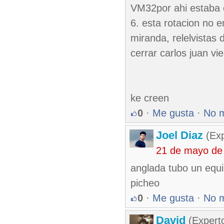
VM32por ahi estaba 
6. esta rotacion no e
miranda, relelvistas 
cerrar carlos juan vie
ke creen
0
·
Me gusta
·
No 
Joel Diaz
(Exp
21 de mayo de
anglada tubo un equ
picheo
0
·
Me gusta
·
No 
David
(Expert