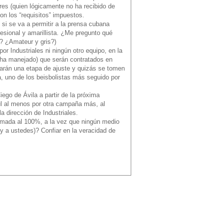
es (quien lógicamente no ha recibido de
on los “requisitos” impuestos.
 si se va a permitir a la prensa cubana
fesional y amarillista. ¿Me pregunto qué
r? ¿Amateur y gris?)
por Industriales ni ningún otro equipo, en la
se ha manejado) que serán contratados en
nzarán una etapa de ajuste y quizás se tomen
a, uno de los beisbolistas más seguido por
ego de Ávila a partir de la próxima
ul al menos por otra campaña más, al
 dirección de Industriales.
firmada al 100%, a la vez que ningún medio
 a ustedes)? Confiar en la veracidad de