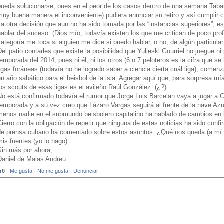
pueda solucionarse, pues en el peor de los casos dentro de una semana Tabar
muy buena manera el inconveniente) pudiera anunciar su retiro y así cumplir c
La otra decisión que aun no ha sido tomada por las “instancias superiores”, es
hablar del suceso. (Dios mío, todavía existen los que me critican de poco pro
categoría me toca si alguien me dice si puedo hablar, o no, de algún particula
Del patio contarles que existe la posibilidad que Yulieski Gourriel no juegue ni 
temporada del 2014, pues ni él, ni los otros (6 o 7 peloteros es la cifra que 
ligas foráneas (todavía no he logrado saber a ciencia cierta cuál liga), come
un año sabático para el beisbol de la isla. Agregar aquí que, para sorpresa mí
los scouts de esas ligas es el avileño Raúl González. (¿?)
No está confirmado todavía el rumor que Jorge Luis Barcelan vaya a jugar a Ci
temporada y a su vez creo que Lázaro Vargas seguirá al frente de la nave Az
menos nadie en el submundo beisbolero capitalino ha hablado de cambios en la
Cierro con la obligación de repetir que ninguna de estas noticias ha sido con
de prensa cubano ha comentado sobre estos asuntos. ¿Qué nos queda (a mí y
mis fuentes (yo lo hago).
Sin más por ahora,
Daniel de Malas Andreu.
0
·
Me gusta
·
No me gusta
·
Denunciar