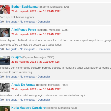
Esther Espirituana
(Experto, Mensajes: 4005)
21 de mayo de 2013 a las 10:13 AM CDT
laro q si Kati bamos a ganar
0
·
Me gusta
·
No me gusta
·
Denunciar
Aliel Ponce Perez
(Experto, Mensajes: 1185)
21 de mayo de 2013 a las 10:13 AM CDT
hora el guajiro habla de desertores como si fuera el área que mas exportara peloteros ,guajir
hace unos años candela se desato para todos lados
0
·
Me gusta
·
No me gusta
·
Denunciar
Guajiro
(Experto, Mensajes: 2750)
21 de mayo de 2013 a las 10:14 AM CDT
impatise con victor como pelotero ,pero no soporto la manera d tartar a los peloteros como si
e esos le parte la cabeza jj
0
·
Me gusta
·
No me gusta
·
Denunciar
Alexis De Armas
(Experto, Mensajes: 7364)
21 de mayo de 2013 a las 10:14 AM CDT
ueno dias a esther aliel katia guagiro artemiseno como esta todos aquí
0
·
Me gusta
·
No me gusta
·
Denunciar
Katia Maestre Carralero
(Experto, Mensajes: 663)