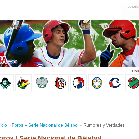
usuario
FOROS
PRONÓSTICOS
EN VIVO
CONTACTO
Hor
icio
»
Foros
»
Serie Nacional de Béisbol
» Rumores y Verdades
oros / Serie Nacional de Béisbol