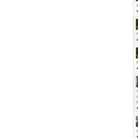
V
o
l
y