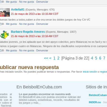
0
·
Me gusta
·
No me gusta
·
Denunciar
Avileña81
(Experto, Mensajes: 676)
21 de mayo de 2013 a las 10:16 AM CDT
Buenas tardes a todos,saben a che ora seran los dobles juegos de hoy CA-VC
0
·
Me gusta
·
No me gusta
·
Denunciar
Barbaro Rogelio Amores
(Experto, Mensajes: 1007)
21 de mayo de 2013 a las 10:16 AM CDT
aludos jovenes, yo les aplaudo que se den apoyo colectivo, pero Matanzas no es facil y no
menos si juegan cuatro en Matanzas. Ninguno de los clasificados sorprenderia si es campeo
0
·
Me gusta
·
No me gusta
·
Denunciar
<<
<
1
2
[Página 3 de 22]
4
5
6
7
ublicar nueva respuesta
has iniciado sesión. No puedes publicar temas o respuestas. Por favor
inicia sesión
o
regist
En BeisbolEnCuba.com
Sitios de i
onados al
Lo que puedes encontrar en nuestra web
BeisbolCuban
usimos la
En BeisbolEnCuba.com podrás encontrar noticias del
eb con el
béisbol cubano, estadísticas, records, resultados de
- Sit
INDER.cu
n sobre el
los juegos y más...
Nacional.