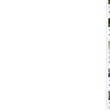
E
B
O
b
a
t