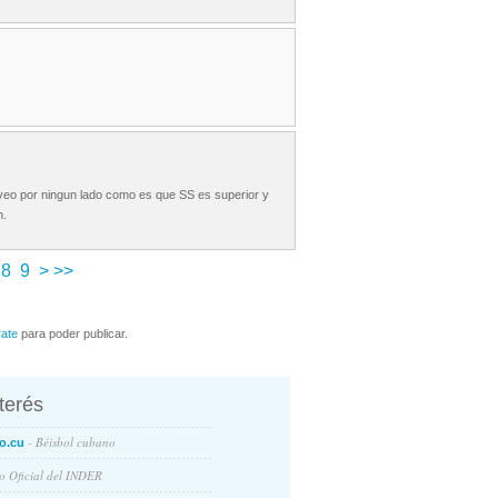
 veo por ningun lado como es que SS es superior y
n.
8
9
>
>>
rate
para poder publicar.
nterés
- Béisbol cubano
o.cu
io Oficial del INDER