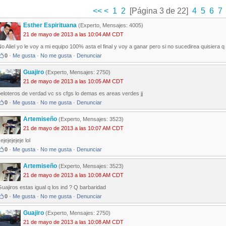
<<
<
1
2
[Página 3 de 22]
4
5
6
7
Esther Espirituana
(Experto, Mensajes: 4005)
21 de mayo de 2013 a las 10:04 AM CDT
o Aliel yo le voy a mi equipo 100% asta el final y voy a ganar pero si no sucedirea quisiera 
0
·
Me gusta
·
No me gusta
·
Denunciar
Guajiro
(Experto, Mensajes: 2750)
21 de mayo de 2013 a las 10:05 AM CDT
eloteros de verdad vc ss cfgs lo demas es areas verdes jj
0
·
Me gusta
·
No me gusta
·
Denunciar
Artemiseño
(Experto, Mensajes: 3523)
21 de mayo de 2013 a las 10:07 AM CDT
ejejejejeje lol
0
·
Me gusta
·
No me gusta
·
Denunciar
Artemiseño
(Experto, Mensajes: 3523)
21 de mayo de 2013 a las 10:08 AM CDT
uajiros estas igual q los ind ? Q barbaridad
0
·
Me gusta
·
No me gusta
·
Denunciar
Guajiro
(Experto, Mensajes: 2750)
21 de mayo de 2013 a las 10:08 AM CDT