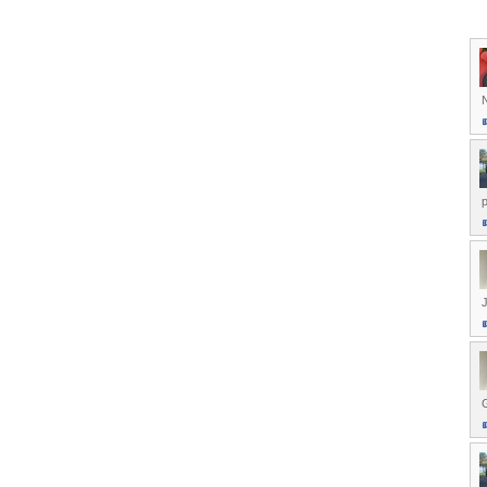
N
p
J
G