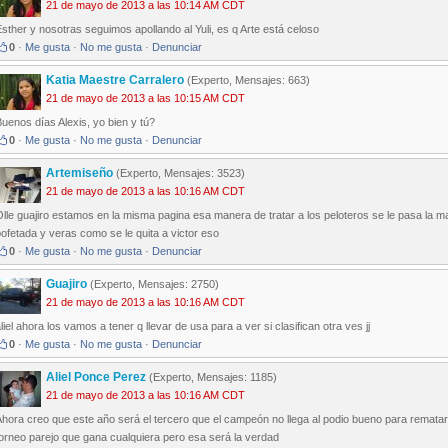
21 de mayo de 2013 a las 10:14 AM CDT
sther y nosotras seguimos apollando al Yuli, es q Arte está celoso
0
·
Me gusta
·
No me gusta
·
Denunciar
Katia Maestre Carralero
(Experto, Mensajes: 663)
21 de mayo de 2013 a las 10:15 AM CDT
uenos días Alexis, yo bien y tú?
0
·
Me gusta
·
No me gusta
·
Denunciar
Artemiseño
(Experto, Mensajes: 3523)
21 de mayo de 2013 a las 10:16 AM CDT
lle guajiro estamos en la misma pagina esa manera de tratar a los peloteros se le pasa la ma
ofetada y veras como se le quita a victor eso
0
·
Me gusta
·
No me gusta
·
Denunciar
Guajiro
(Experto, Mensajes: 2750)
21 de mayo de 2013 a las 10:16 AM CDT
liel ahora los vamos a tener q llevar de usa para a ver si clasifican otra ves jj
0
·
Me gusta
·
No me gusta
·
Denunciar
Aliel Ponce Perez
(Experto, Mensajes: 1185)
21 de mayo de 2013 a las 10:16 AM CDT
Ahora creo que este año será el tercero que el campeón no llega al podio bueno para remat
orneo parejo que gana cualquiera pero esa será la verdad