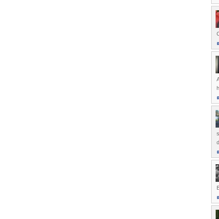
C
A
s
d
B