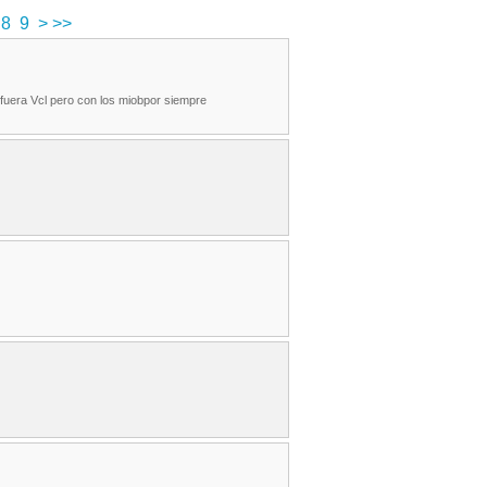
8
9
>
>>
q fuera Vcl pero con los miobpor siempre