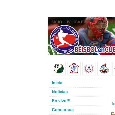
INICIO
IV LIGA ELITE
NOTICIAS
Inicio
Noticias
En vivo!!!
In
Concursos
F