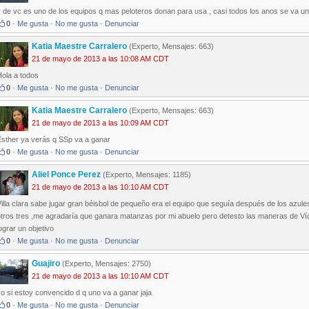
y de vc es uno de los equipos q mas peloteros donan para usa , casi todos los anos se va u
0
·
Me gusta
·
No me gusta
·
Denunciar
Katia Maestre Carralero
(Experto, Mensajes: 663)
21 de mayo de 2013 a las 10:08 AM CDT
Hola a todos
0
·
Me gusta
·
No me gusta
·
Denunciar
Katia Maestre Carralero
(Experto, Mensajes: 663)
21 de mayo de 2013 a las 10:09 AM CDT
Esther ya verás q SSp va a ganar
0
·
Me gusta
·
No me gusta
·
Denunciar
Aliel Ponce Perez
(Experto, Mensajes: 1185)
21 de mayo de 2013 a las 10:10 AM CDT
illa clara sabe jugar gran béisbol de pequeño era el equipo que seguía después de los azul
tros tres ,me agradaría que ganara matanzas por mi abuelo pero detesto las maneras de Víct
ograr un objetivo
0
·
Me gusta
·
No me gusta
·
Denunciar
Guajiro
(Experto, Mensajes: 2750)
21 de mayo de 2013 a las 10:10 AM CDT
o si estoy convencido d q uno va a ganar jaja
0
·
Me gusta
·
No me gusta
·
Denunciar