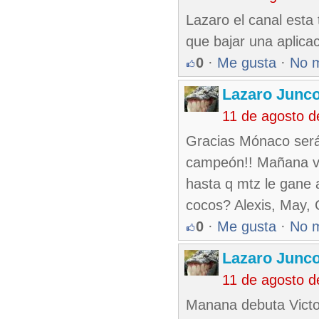
Lazaro el canal esta 
que bajar una aplicac
0
·
Me gusta
·
No 
Lazaro Junc
11 de agosto 
Gracias Mónaco será
campeón!! Mañana vo
hasta q mtz le gane 
cocos? Alexis, May, 
0
·
Me gusta
·
No 
Lazaro Junc
11 de agosto 
Manana debuta Victor