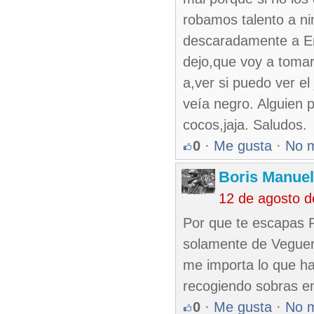
robamos talento a n
descaradamente a En
dejo,que voy a tomar
a,ver si puedo ver e
veía negro. Alguien p
cocos,jaja. Saludos.
0
·
Me gusta
·
No 
Boris Manue
12 de agosto d
Por que te escapas P
solamente de Veguero
me importa lo que h
recogiendo sobras en 
0
·
Me gusta
·
No 