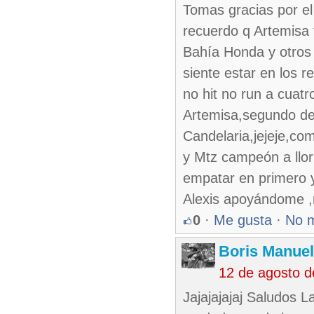
Tomas gracias por el
recuerdo q Artemisa 
Bahía Honda y otros 
siente estar en los 
no hit no run a cuat
Artemisa,segundo de 
Candelaria,jejeje,co
y Mtz campeón a llorr
empatar en primero 
Alexis apoyándome ,m
0
·
Me gusta
·
No 
Boris Manue
12 de agosto d
Jajajajajaj Saludos L