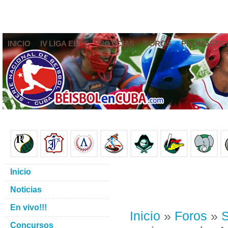
INICIO
IV LIGA ELITE
NOTICIAS
FOROS
PRONÓSTIC
Inicio
Noticias
En vivo!!!
Inicio
»
Foros
»
S
Concursos