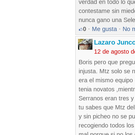
verdad en todo lo qu
contestame sin miedo 
nunca gano una Selec
0
·
Me gusta
·
No 
Lazaro Junc
12 de agosto d
Boris pero que pregu
injusta. Mtz solo se
era el mismo equipo 
tenia novatos ,mientr
Serranos eran tres y
tu sabes que Mtz del
y sin picheo no se 
recogiendo todos los 
mal porque si no los 