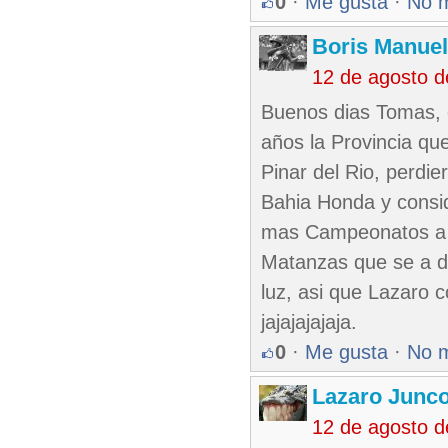
0
·
Me gusta
·
No 
Boris Manue
12 de agosto 
Buenos dias Tomas, c
años la Provincia qu
Pinar del Rio, perdie
Bahia Honda y consid
mas Campeonatos a g
Matanzas que se a ded
luz, asi que Lazaro 
jajajajajaja.
0
·
Me gusta
·
No 
Lazaro Junc
12 de agosto d