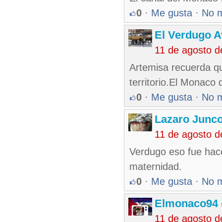
0
·
Me gusta
·
No 
El Verdugo 
11 de agosto 
Artemisa recuerda qu
territorio.El Monaco 
0
·
Me gusta
·
No 
Lazaro Junc
11 de agosto 
Verdugo eso fue hace 
maternidad.
0
·
Me gusta
·
No 
Elmonaco94
11 de agosto 