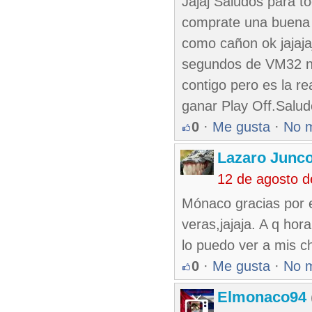
Jajaj Saludos para t
comprate una buena P
como cañon ok jajaja
segundos de VM32 no
contigo pero es la re
ganar Play Off.Salu
0
·
Me gusta
·
No 
Lazaro Junc
12 de agosto 
Mónaco gracias por e
veras,jajaja. A q hor
lo puedo ver a mis 
0
·
Me gusta
·
No 
Elmonaco94