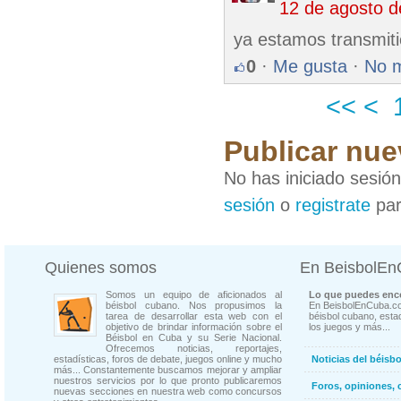
12 de agosto 
ya estamos transmiti
0
·
Me gusta
·
No 
<<
<
Publicar nue
No has iniciado sesió
sesión
o
registrate
par
Quienes somos
En BeisbolE
Somos un equipo de aficionados al
Lo que puedes enco
béisbol cubano. Nos propusimos la
En BeisbolEnCuba.co
tarea de desarrollar esta web con el
béisbol cubano, estad
objetivo de brindar información sobre el
los juegos y más...
Béisbol en Cuba y su Serie Nacional.
Ofrecemos noticias, reportajes,
estadísticas, foros de debate, juegos online y mucho
Noticias del béisb
más... Constantemente buscamos mejorar y ampliar
nuestros servicios por lo que pronto publicaremos
Foros, opiniones, 
nuevas secciones en nuestra web como concursos