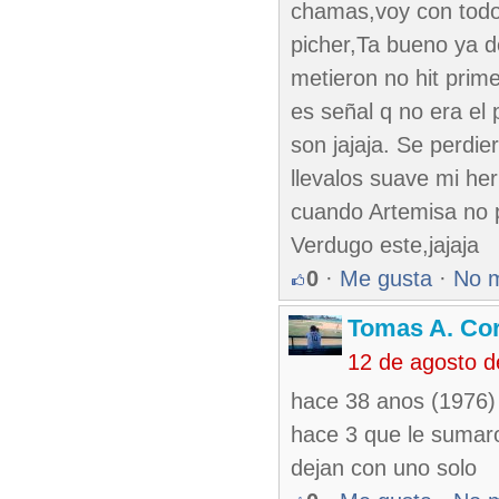
chamas,voy con todo
picher,Ta bueno ya d
metieron no hit prim
es señal q no era el
son jajaja. Se perdi
llevalos suave mi he
cuando Artemisa no 
Verdugo este,jajaja
0
·
Me gusta
·
No 
Tomas A. Cor
12 de agosto 
hace 38 anos (1976) 
hace 3 que le sumaro
dejan con uno solo