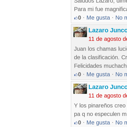
Saludos Lazaro, dime
Para mi fue magnifica
0
·
Me gusta
·
No 
Lazaro Junc
11 de agosto 
Juan los chamas luci
de la clasificación.
Felicidades muchach
0
·
Me gusta
·
No 
Lazaro Junc
11 de agosto 
Y los pinareños creo
pa q no especulen m
0
·
Me gusta
·
No 