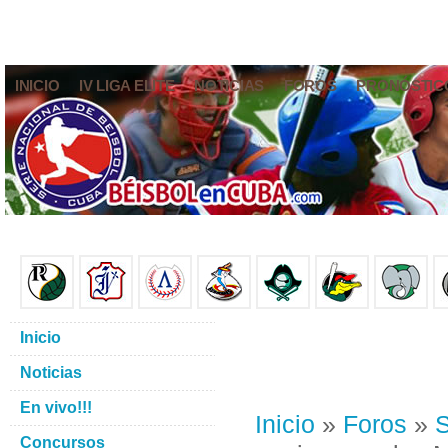
INICIO
IV LIGA ELITE
NOTICIAS
FOROS
PRONÓSTIC
Inicio
Noticias
En vivo!!!
Inicio
»
Foros
»
S
Concursos