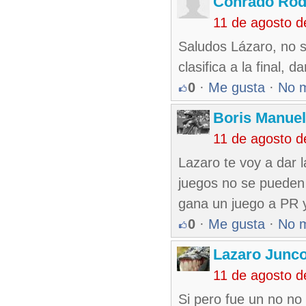
Conrado Rod
11 de agosto 
Saludos Lázaro, no s
clasifica a la final, d
0
·
Me gusta
·
No 
Boris Manue
11 de agosto 
Lazaro te voy a dar 
juegos no se pueden 
gana un juego a PR y
0
·
Me gusta
·
No 
Lazaro Junc
11 de agosto 
Si pero fue un no no 