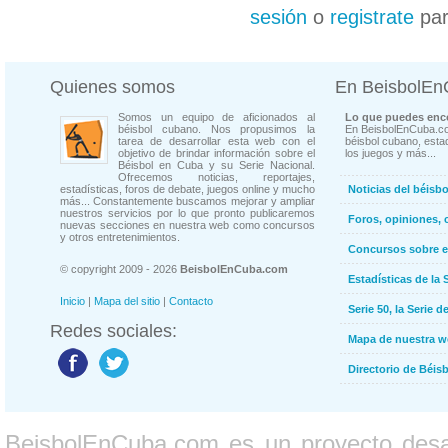
sesión
o
registrate
par
Quienes somos
En BeisbolE
Somos un equipo de aficionados al
Lo que puedes enco
béisbol cubano. Nos propusimos la
En BeisbolEnCuba.co
tarea de desarrollar esta web con el
béisbol cubano, estad
objetivo de brindar información sobre el
los juegos y más...
Béisbol en Cuba y su Serie Nacional.
Ofrecemos noticias, reportajes,
estadísticas, foros de debate, juegos online y mucho
Noticias del béisb
más... Constantemente buscamos mejorar y ampliar
nuestros servicios por lo que pronto publicaremos
Foros, opiniones, 
nuevas secciones en nuestra web como concursos
y otros entretenimientos.
Concursos sobre e
© copyright 2009 - 2026
BeisbolEnCuba.com
Estadísticas de la 
Inicio
|
Mapa del sitio
|
Contacto
Serie 50, la Serie d
Redes sociales:
Mapa de nuestra 
Directorio de Béi
BeisbolEnCuba.com es un proyecto desarr