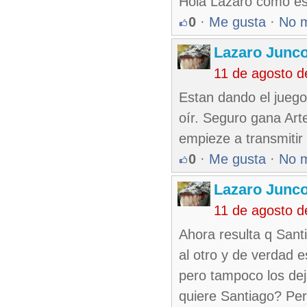
Hola Lazaro como esta
0
·
Me gusta
·
No 
Lazaro Junc
11 de agosto 
Estan dando el juego
oír. Seguro gana Art
empieze a transmitir 
0
·
Me gusta
·
No 
Lazaro Junc
11 de agosto 
Ahora resulta q Santi
al otro y de verdad e
pero tampoco los dej
quiere Santiago? Per