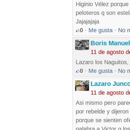
Higinio Vélez porque 
peloteros q son este
Jajajajaja
0
·
Me gusta
·
No 
Boris Manue
11 de agosto 
Lazaro los Naguitos,
0
·
Me gusta
·
No 
Lazaro Junc
11 de agosto 
Asi mismo pero pare
por rebelde y dijero
porque se sienten of
palabra a Victor q l