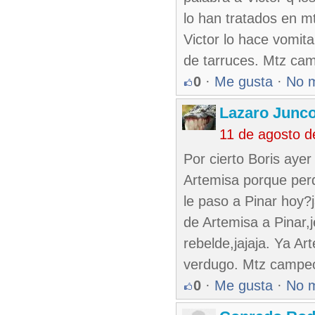
lo han tratados en m
Victor lo hace vomit
de tarruces. Mtz ca
0
·
Me gusta
·
No 
Lazaro Junc
11 de agosto 
Por cierto Boris aye
Artemisa porque perd
le paso a Pinar hoy?j
de Artemisa a Pinar,
rebelde,jajaja. Ya Ar
verdugo. Mtz campe
0
·
Me gusta
·
No 