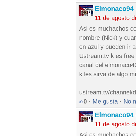
Elmonaco94
11 de agosto d
Asi es muchachos copi
nombre (Nick) y cuan
en azul y pueden ir a
Ustream.tv k es free
canal del elmonaco4
k les sirva de algo 
ustream.tv/channel/
0
·
Me gusta
·
No 
Elmonaco94
11 de agosto d
Asi es muchachos copi