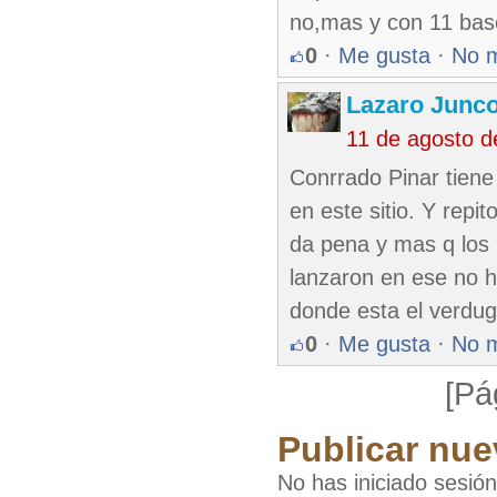
no,mas y con 11 bas
0
·
Me gusta
·
No 
Lazaro Junc
11 de agosto 
Conrrado Pinar tiene
en este sitio. Y repi
da pena y mas q los 
lanzaron en ese no h
donde esta el verdug
0
·
Me gusta
·
No 
[Pá
Publicar nue
No has iniciado sesió