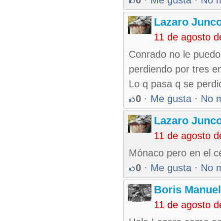
0
·
Me gusta
·
No 
Lazaro Junc
11 de agosto d
Conrado no le puedo 
perdiendo por tres e
Lo q pasa q se perdi
0
·
Me gusta
·
No 
Lazaro Junc
11 de agosto d
Mónaco pero en el ce
0
·
Me gusta
·
No 
Boris Manue
11 de agosto d