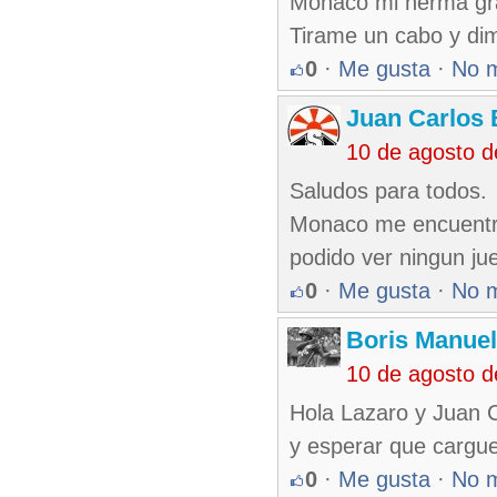
Monaco mi herma grac
Tirame un cabo y dim
0
·
Me gusta
·
No 
Juan Carlos 
10 de agosto 
Saludos para todos.
Monaco me encuentro
podido ver ningun ju
0
·
Me gusta
·
No 
Boris Manue
10 de agosto 
Hola Lazaro y Juan Ca
y esperar que cargue
0
·
Me gusta
·
No 