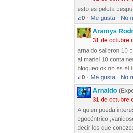
esto es pelota despu
0
·
Me gusta
·
No 
Aramys Rodr
31 de octubre 
arnaldo salieron 10 c
al mariel 10 contain
bloqueo ok no es el 
0
·
Me gusta
·
No 
Arnaldo
(Expe
31 de octubre 
A quien pueda interes
egocéntrico ,vanidos
decir los que conozco