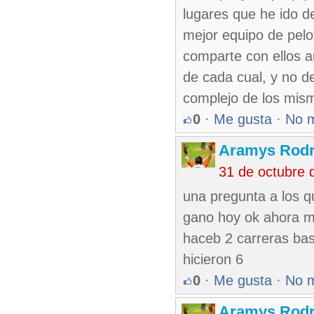
lugares que he ido d
mejor equipo de pelo
comparte con ellos au
de cada cual, y no de
complejo de los mism
0
·
Me gusta
·
No 
Aramys Rodr
31 de octubre 
una pregunta a los q
gano hoy ok ahora mir
haceb 2 carreras base
hicieron 6
0
·
Me gusta
·
No 
Aramys Rodr