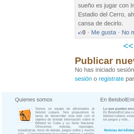
sueño es jugar con I
Estadio del Cerro, a
cansa de decirlo.
0
·
Me gusta
·
No 
<
Publicar nue
No has iniciado sesió
sesión
o
registrate
par
Quienes somos
En BeisbolE
Somos un equipo de aficionados al
Lo que puedes enco
béisbol cubano. Nos propusimos la
En BeisbolEnCuba.co
tarea de desarrollar esta web con el
béisbol cubano, estad
objetivo de brindar información sobre el
los juegos y más...
Béisbol en Cuba y su Serie Nacional.
Ofrecemos noticias, reportajes,
estadísticas, foros de debate, juegos online y mucho
Noticias del béisb
más... Constantemente buscamos mejorar y ampliar