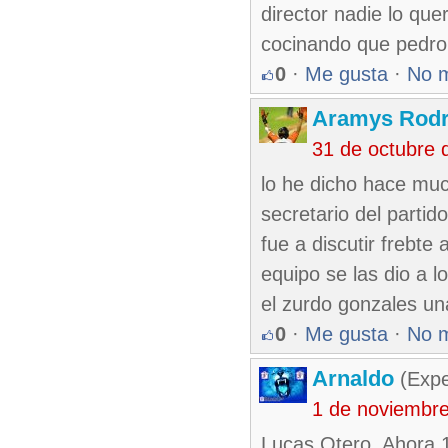
director nadie lo qu
cocinando que pedro 
0
·
Me gusta
·
No 
Aramys Rodr
31 de octubre 
lo he dicho hace muc
secretario del partid
fue a discutir frebte
equipo se las dio a 
el zurdo gonzales un
0
·
Me gusta
·
No 
Arnaldo
(Expe
1 de noviembr
Lucas Otero. Ahora 1