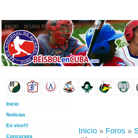
INICIO
IV LIGA ELITE
NOTICIAS
FOROS
PRONÓSTIC
Inicio
Noticias
En vivo!!!
Inicio
»
Foros
»
S
Concursos