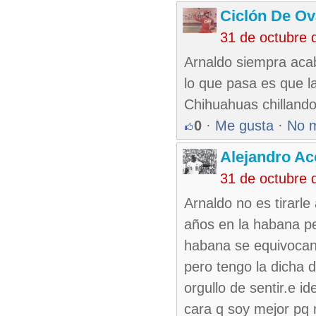
Ciclón De O
31 de octubre 
Arnaldo siempra acab
lo que pasa es que l
Chihuahuas chillando
0
·
Me gusta
·
No 
Alejandro Ac
31 de octubre 
Arnaldo no es tirarle
años en la habana pe
habana se equivocan
pero tengo la dicha d
orgullo de sentir.e id
cara q soy mejor pq n