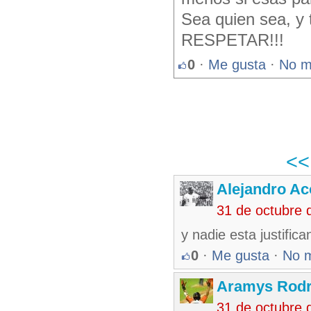
Sea quien sea, y
RESPETAR!!!
0
·
Me gusta
·
No m
<
Alejandro Ac
31 de octubre 
y nadie esta justific
0
·
Me gusta
·
No 
Aramys Rodr
31 de octubre 