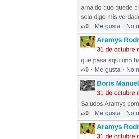
arnaldo que quede cl
solo digo mis verdad
0
·
Me gusta
·
No 
Aramys Rodr
31 de octubre 
que pasa aqui uno h
0
·
Me gusta
·
No 
Boris Manue
31 de octubre 
Saludos Aramys com
0
·
Me gusta
·
No 
Aramys Rodr
31 de octubre 