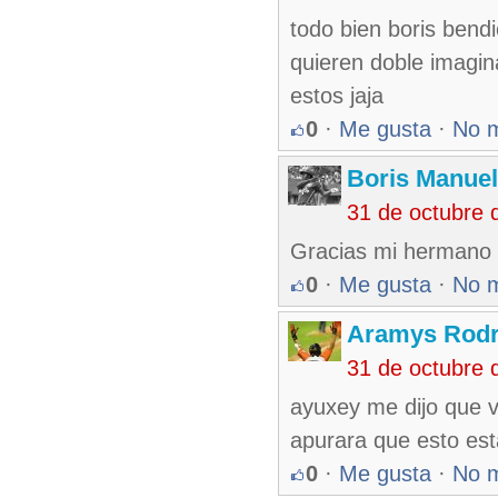
todo bien boris bend
quieren doble imagin
estos jaja
0
·
Me gusta
·
No 
Boris Manue
31 de octubre 
Gracias mi hermano ig
0
·
Me gusta
·
No 
Aramys Rodr
31 de octubre 
ayuxey me dijo que v
apurara que esto est
0
·
Me gusta
·
No 