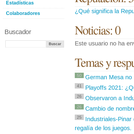
Estadísticas
¿Qué significa la Repu
Colaboradores
Noticias: 0
Buscador
Este usuario no ha env
Temas y respu
50
German Mesa no h
41
Playoffs 2021: ¿Qu
26
Observaron a Indu
26
Cambio de nombre 
25
Industriales-Pinar
regalía de los juegos.