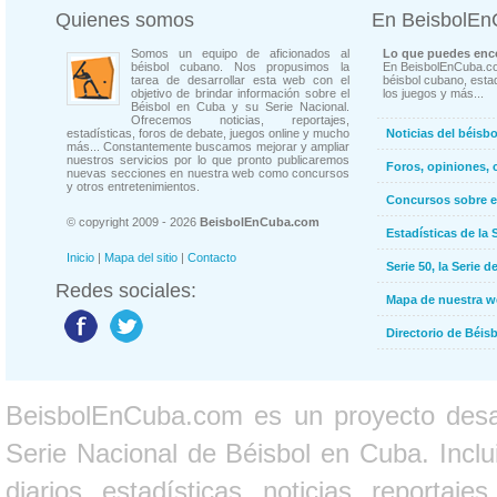
Quienes somos
En BeisbolE
Somos un equipo de aficionados al
Lo que puedes enco
béisbol cubano. Nos propusimos la
En BeisbolEnCuba.co
tarea de desarrollar esta web con el
béisbol cubano, estad
objetivo de brindar información sobre el
los juegos y más...
Béisbol en Cuba y su Serie Nacional.
Ofrecemos noticias, reportajes,
estadísticas, foros de debate, juegos online y mucho
Noticias del béisb
más... Constantemente buscamos mejorar y ampliar
nuestros servicios por lo que pronto publicaremos
Foros, opiniones, 
nuevas secciones en nuestra web como concursos
y otros entretenimientos.
Concursos sobre e
© copyright 2009 - 2026
BeisbolEnCuba.com
Estadísticas de la 
Inicio
|
Mapa del sitio
|
Contacto
Serie 50, la Serie d
Redes sociales:
Mapa de nuestra 
Directorio de Béi
BeisbolEnCuba.com es un proyecto desarr
Serie Nacional de Béisbol en Cuba. Inclui
diarios, estadísticas, noticias, report