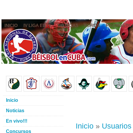
INICIO
IV LIGA ELITE
NOTICIAS
FOROS
PRONÓSTIC
Inicio
Noticias
En vivo!!!
Inicio
»
Usuarios
Concursos