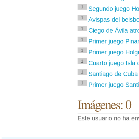
1
Segundo juego Hol
1
Avispas del beisb
1
Ciego de Ávila atr
1
Primer juego Pinar
1
Primer juego Holgu
1
Cuarto juego Isla 
1
Santiago de Cuba 
1
Primer juego Sant
Imágenes: 0
Este usuario no ha en