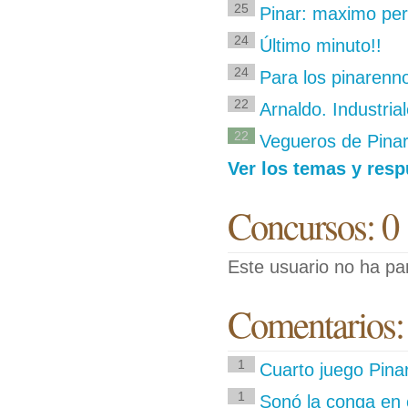
25
Pinar: maximo perd
24
Último minuto!!
24
Para los pinarenn
22
Arnaldo. Industri
22
Vegueros de Pinar
Ver los temas y res
Concursos: 0
Este usuario no ha pa
Comentarios:
1
Cuarto juego Pinar
1
Sonó la conga en 